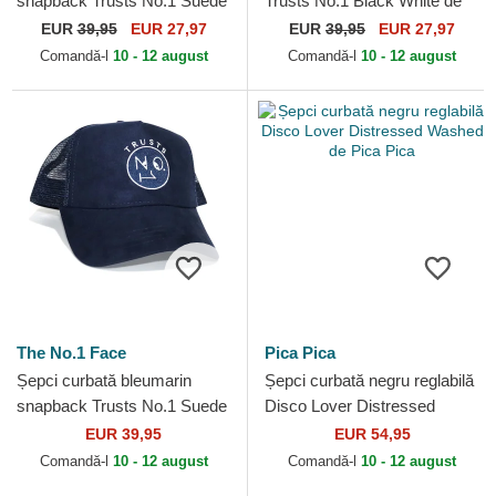
snapback Trusts No.1 Suede
Trusts No.1 Black White de
Black Gold de The No.1 Face
The No.1 Face
EUR
39,95
EUR 27,97
EUR
39,95
EUR 27,97
Comandă-l
10 - 12 august
Comandă-l
10 - 12 august
The No.1 Face
Pica Pica
Șepci curbată bleumarin
Șepci curbată negru reglabilă
snapback Trusts No.1 Suede
Disco Lover Distressed
Navy White de The No.1
Washed de Pica Pica
EUR 39,95
EUR 54,95
Face
Comandă-l
10 - 12 august
Comandă-l
10 - 12 august