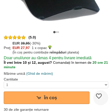
(5.0)
EUR
39,95
(-30%)
Preţ:
EUR 27,97
1 x copac
(În coș pentru contribuție
reîmpăduri
planeta)
Doar unul/unor au rămas 4 pentru livrare imediată
Îl vrei între 10 și 12, august?
Comandați în termen de
20 ore 21
minute
Mărime unică
(Ghid de mărimi)
Cantitate
În coș
30 de zile garanție returnare