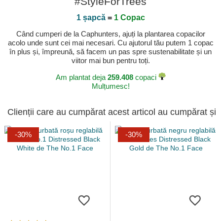
#StyleForTrees
1 șapcă
=
1 Copac
Când cumperi de la Caphunters, ajuți la plantarea copacilor
acolo unde sunt cei mai necesari. Cu ajutorul tău putem 1 copac
în plus și, împreună, să facem un pas spre sustenabilitate și un
viitor mai bun pentru toți.
Am plantat deja
259.408
copaci
Mulțumesc!
Clienții care au cumpărat acest articol au cumpărat și
-30%
-30%