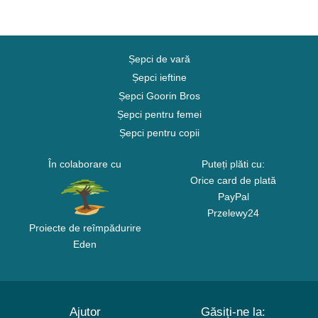
Șepci de vară
Șepci ieftine
Șepci Goorin Bros
Șepci pentru femei
Șepci pentru copii
În colaborare cu
Puteți plăti cu:
Orice card de plată
PayPal
Przelewy24
Proiecte de reîmpădurire
Eden
Ajutor
Găsiți-ne la: