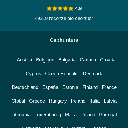
4.9
49319 recenzii ale clienților
Caphunters
Austria
Belgique
Bulgaria
Canada
Croatia
Cyprus
Czech Republic
Denmark
Deutschland
España
Estonia
Finland
France
Global
Greece
Hungary
Ireland
Italia
Latvia
Lithuania
Luxembourg
Malta
Poland
Portugal