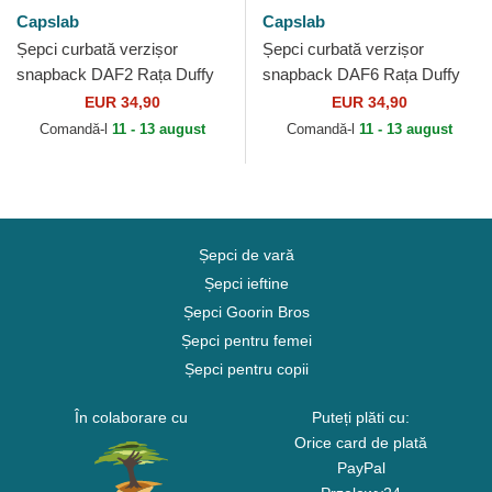
Capslab
Capslab
Șepci curbată verzișor
Șepci curbată verzișor
snapback DAF2 Rața Duffy
snapback DAF6 Rața Duffy
Looney Tunes de Capslab
Looney Tunes de Capslab
EUR 34,90
EUR 34,90
Comandă-l
11 - 13 august
Comandă-l
11 - 13 august
Șepci de vară
Șepci ieftine
Șepci Goorin Bros
Șepci pentru femei
Șepci pentru copii
În colaborare cu
Puteți plăti cu:
Orice card de plată
PayPal