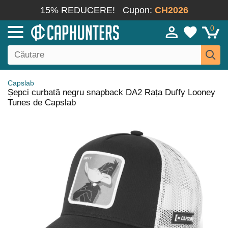
15% REDUCERE!
Cupon:
CH2026
0
Capslab
Șepci curbată negru snapback DA2 Rața Duffy Looney
Tunes de Capslab