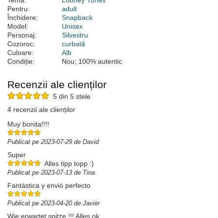
Temă:
Looney Tunes
Pentru:
adult
Închidere:
Snapback
Model:
Unisex
Personaj:
Silvestru
Cozoroc:
curbată
Culoare:
Alb
Condiție:
Nou; 100% autentic
Recenzii ale clienților
5 din 5 stele
4 recenzii ale clienților
Muy bonita!!!!
Publicat pe 2023-07-29 de David
Super
Alles tipp topp :)
Publicat pe 2023-07-13 de Tina
Fantástica y envió perfecto
Publicat pe 2023-04-20 de Javier
Wie erwartet spitze !!! Alles ok