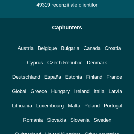
49319 recenzii ale clienților
Caphunters
Austria
Belgique
Bulgaria
Canada
Croatia
Cyprus
Czech Republic
Denmark
Deutschland
España
Estonia
Finland
France
Global
Greece
Hungary
Ireland
Italia
Latvia
Lithuania
Luxembourg
Malta
Poland
Portugal
Romania
Slovakia
Slovenia
Sweden