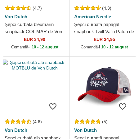
(4.7)
(4.3)
Von Dutch
American Needle
Șepci curbată bleumarin
Șepci curbată papagal
snapback COL MAR de Von
snapback Twill Valin Patch de
Dutch
American Needle
EUR 34,90
EUR 34,95
Comandă-l
10 - 12 august
Comandă-l
10 - 12 august
(4.6)
(5)
Von Dutch
Von Dutch
Șepci curbată alb snapback
Șepci curbată papagal