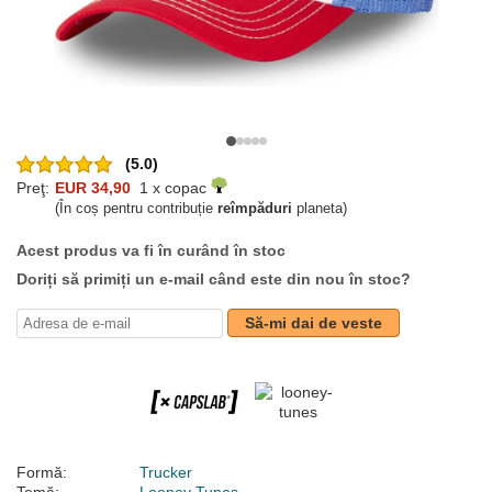
(5.0)
Preţ:
EUR 34,90
1 x copac
(În coș pentru contribuție
reîmpăduri
planeta)
Acest produs va fi în curând în stoc
Doriți să primiți un e-mail când este din nou în stoc?
Să-mi dai de veste
Formă:
Trucker