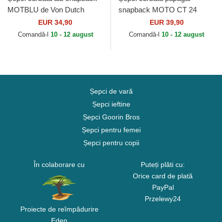
MOTBLU de Von Dutch
snapback MOTO CT 24
MotoGP de MotoGP de Von
EUR 34,90
EUR 39,90
Dutch
Comandă-l
10 - 12 august
Comandă-l
10 - 12 august
Șepci de vară
Șepci ieftine
Șepci Goorin Bros
Șepci pentru femei
Șepci pentru copii
În colaborare cu
Puteți plăti cu:
Orice card de plată
PayPal
Przelewy24
Proiecte de reîmpădurire
Eden