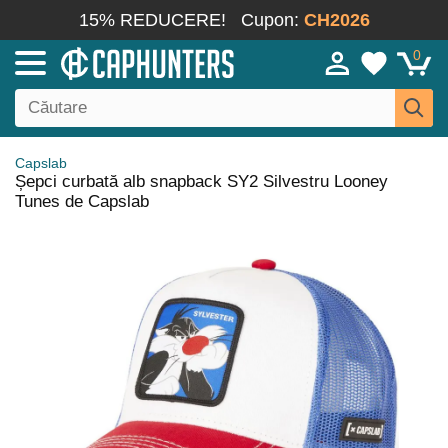
15% REDUCERE!
Cupon:
CH2026
0
Capslab
Șepci curbată alb snapback SY2 Silvestru Looney
Tunes de Capslab