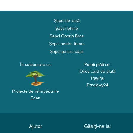
Șepci de vară
Șepci ieftine
Șepci Goorin Bros
Șepci pentru femei
Șepci pentru copii
În colaborare cu
Puteți plăti cu:
Orice card de plată
PayPal
Przelewy24
Proiecte de reîmpădurire
Eden
Ajutor
Găsiți-ne la: