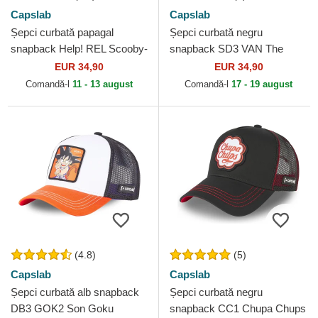
Capslab
Capslab
Șepci curbată papagal
Șepci curbată negru
snapback Help! REL Scooby-
snapback SD3 VAN The
Doo de Capslab
Mystery Machine Scooby-
EUR 34,90
EUR 34,90
Doo de Capslab
Comandă-l
11 - 13 august
Comandă-l
17 - 19 august
(4.8)
(5)
Capslab
Capslab
Șepci curbată alb snapback
Șepci curbată negru
DB3 GOK2 Son Goku
snapback CC1 Chupa Chups