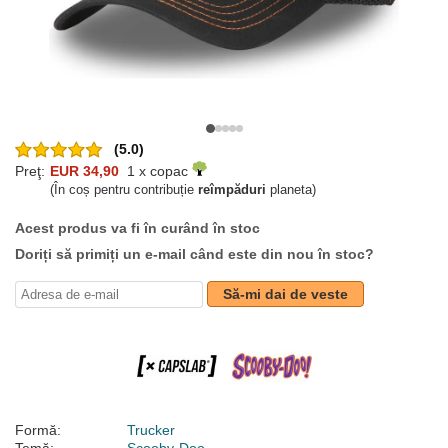
(5.0)
Preţ:
EUR 34,90
1 x copac
(În coș pentru contribuție
reîmpăduri
planeta)
Acest produs va fi în curând în stoc
Doriți să primiți un e-mail când este din nou în stoc?
Să-mi dai de veste
Formă:
Trucker