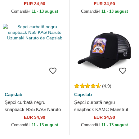
Dragon Ball de Capslab
de Capslab
EUR 34,90
EUR 34,90
Comandă-l
11 - 13 august
Comandă-l
11 - 13 august
(4.9)
Capslab
Capslab
Șepci curbată negru
Șepci curbată negru
snapback NS5 KAG Naruto
snapback KAMC Maestrul
Uzumaki Naruto de Capslab
Roshi Dragon Ball de
EUR 34,90
EUR 34,90
Capslab
Comandă-l
11 - 13 august
Comandă-l
11 - 13 august