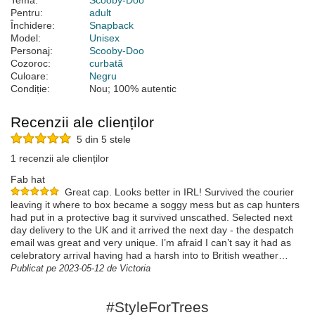
Temă:
Scooby-Doo
Pentru:
adult
Închidere:
Snapback
Model:
Unisex
Personaj:
Scooby-Doo
Cozoroc:
curbată
Culoare:
Negru
Condiție:
Nou; 100% autentic
Recenzii ale clienților
5 din 5 stele
1 recenzii ale clienților
Fab hat
Great cap. Looks better in IRL! Survived the courier
leaving it where to box became a soggy mess but as cap hunters
had put in a protective bag it survived unscathed. Selected next
day delivery to the UK and it arrived the next day - the despatch
email was great and very unique. I’m afraid I can’t say it had as
celebratory arrival having had a harsh into to British weather…
Publicat pe 2023-05-12 de Victoria
#StyleForTrees