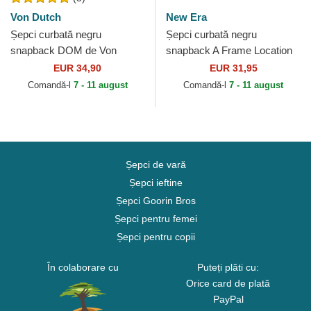
Von Dutch
New Era
Șepci curbată negru
Șepci curbată negru
snapback DOM de Von
snapback A Frame Location
Dutch
de Austin Ciudades y Playas
EUR 34,90
EUR 31,95
Texas de New Era
Comandă-l
7 - 11 august
Comandă-l
7 - 11 august
Șepci de vară
Șepci ieftine
Șepci Goorin Bros
Șepci pentru femei
Șepci pentru copii
În colaborare cu
Puteți plăti cu:
Orice card de plată
PayPal