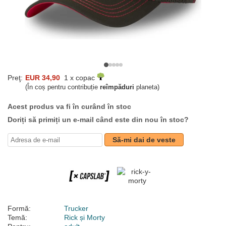
Preţ:
EUR 34,90
1 x copac
(În coș pentru contribuție
reîmpăduri
planeta)
Acest produs va fi în curând în stoc
Doriți să primiți un e-mail când este din nou în stoc?
Să-mi dai de veste
Formă:
Trucker
Temă:
Rick și Morty