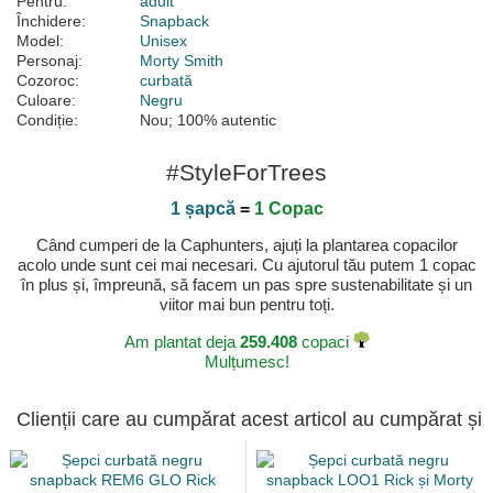
Pentru:
adult
Închidere:
Snapback
Model:
Unisex
Personaj:
Morty Smith
Cozoroc:
curbată
Culoare:
Negru
Condiție:
Nou; 100% autentic
#StyleForTrees
1 șapcă
=
1 Copac
Când cumperi de la Caphunters, ajuți la plantarea copacilor
acolo unde sunt cei mai necesari. Cu ajutorul tău putem 1 copac
în plus și, împreună, să facem un pas spre sustenabilitate și un
viitor mai bun pentru toți.
Am plantat deja
259.408
copaci
Mulțumesc!
Clienții care au cumpărat acest articol au cumpărat și