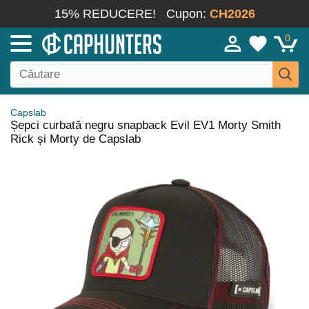
15% REDUCERE!
Cupon:
CH2026
0
Capslab
Șepci curbată negru snapback Evil EV1 Morty Smith
Rick și Morty de Capslab