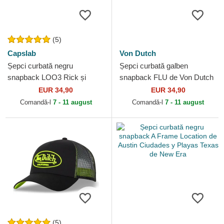
(5)
Capslab
Von Dutch
Șepci curbată negru
Șepci curbată galben
snapback LOO3 Rick și
snapback FLU de Von Dutch
Morty de Capslab
EUR 34,90
EUR 34,90
Comandă-l
7 - 11 august
Comandă-l
7 - 11 august
(5)