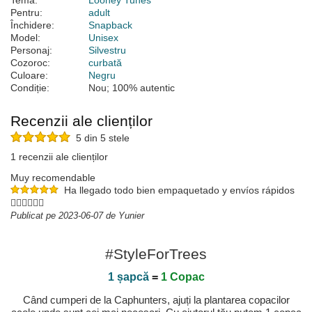
Temă:
Looney Tunes
Pentru:
adult
Închidere:
Snapback
Model:
Unisex
Personaj:
Silvestru
Cozoroc:
curbată
Culoare:
Negru
Condiție:
Nou; 100% autentic
Recenzii ale clienților
5 din 5 stele
1 recenzii ale clienților
Muy recomendable
Ha llegado todo bien empaquetado y envíos rápidos
👌🏻👌🏻👌🏻
Publicat pe 2023-06-07 de Yunier
#StyleForTrees
1 șapcă
=
1 Copac
Când cumperi de la Caphunters, ajuți la plantarea copacilor