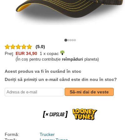
(5.0)
Preţ:
EUR 34,90
1 x copac
(În coș pentru contribuție
reîmpăduri
planeta)
Acest produs va fi în curând în stoc
Doriți să primiți un e-mail când este din nou în stoc?
Să-mi dai de veste
Formă:
Trucker