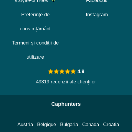
#StyleForTrees
Facebook
Preferințe de
Instagram
consimțământ
Termeni și condiții de
utilizare
4.9
49319 recenzii ale clienților
Caphunters
Austria
Belgique
Bulgaria
Canada
Croatia