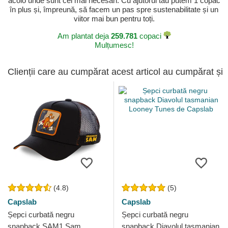
acolo unde sunt cei mai necesari. Cu ajutorul tău putem 1 copac
în plus și, împreună, să facem un pas spre sustenabilitate și un
viitor mai bun pentru toți.
Am plantat deja
259.781
copaci
Mulțumesc!
Clienții care au cumpărat acest articol au cumpărat și
(4.8)
(5)
Capslab
Capslab
Șepci curbată negru
Șepci curbată negru
snapback SAM1 Sam
snapback Diavolul tasmanian