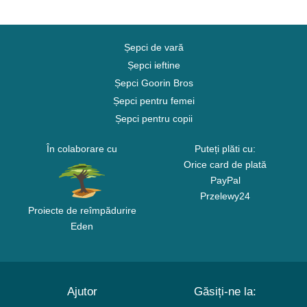
Șepci de vară
Șepci ieftine
Șepci Goorin Bros
Șepci pentru femei
Șepci pentru copii
În colaborare cu
Puteți plăti cu:
Orice card de plată
PayPal
Przelewy24
Proiecte de reîmpădurire
Eden
Ajutor
Găsiți-ne la: