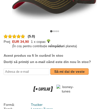
(5.0)
Preţ:
EUR 34,90
1 x copac
(În coș pentru contribuție
reîmpăduri
planeta)
Acest produs va fi în curând în stoc
Doriți să primiți un e-mail când este din nou în stoc?
Să-mi dai de veste
Formă:
Trucker