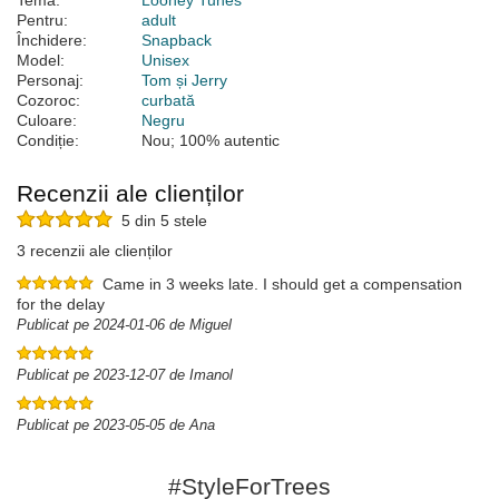
Temă:
Looney Tunes
Pentru:
adult
Închidere:
Snapback
Model:
Unisex
Personaj:
Tom și Jerry
Cozoroc:
curbată
Culoare:
Negru
Condiție:
Nou; 100% autentic
Recenzii ale clienților
5 din 5 stele
3 recenzii ale clienților
Came in 3 weeks late. I should get a compensation
for the delay
Publicat pe 2024-01-06 de Miguel
Publicat pe 2023-12-07 de Imanol
Publicat pe 2023-05-05 de Ana
#StyleForTrees