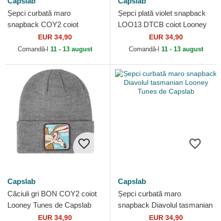
Capslab
Capslab
Șepci curbată maro
Șepci plată violet snapback
snapback COY2 coiot
LOO13 DTCB coiot Looney
Looney Tunes de Capslab
Tunes de Capslab
EUR 34,90
EUR 34,90
Comandă-l
11 - 13 august
Comandă-l
11 - 13 august
Capslab
Capslab
Căciuli gri BON COY2 coiot
Șepci curbată maro
Looney Tunes de Capslab
snapback Diavolul tasmanian
Looney Tunes de Capslab
EUR 34,90
EUR 34,90