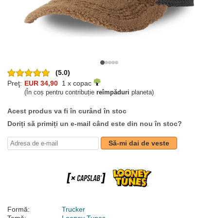
(5.0)
Preţ:
EUR 34,90
1 x copac
(În coș pentru contribuție
reîmpăduri
planeta)
Acest produs va fi în curând în stoc
Doriți să primiți un e-mail când este din nou în stoc?
Să-mi dai de veste
Formă:
Trucker