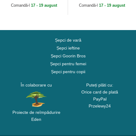
Comandă-l
17 - 19 august
Comandă-l
17 - 19 august
Șepci de vară
Șepci ieftine
Șepci Goorin Bros
Șepci pentru femei
Șepci pentru copii
În colaborare cu
Puteți plăti cu:
Orice card de plată
PayPal
Przelewy24
Proiecte de reîmpădurire
Eden