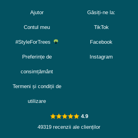
Ajutor
Găsiți-ne la:
Contul meu
TikTok
#StyleForTrees
Facebook
Preferințe de
Instagram
consimțământ
Termeni și condiții de
utilizare
4.9
49319 recenzii ale clienților