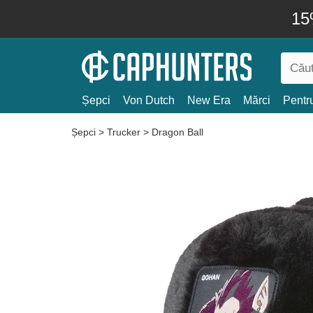
15
Șepci
Von Dutch
New Era
Mărci
Pentru
Șepci
>
Trucker
>
Dragon Ball