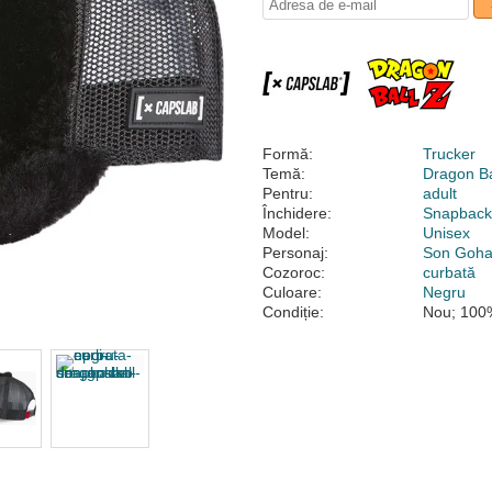
Formă:
Trucker
Temă:
Dragon Ba
Pentru:
adult
Închidere:
Snapbac
Model:
Unisex
Personaj:
Son Goh
Cozoroc:
curbată
Culoare:
Negru
Condiție:
Nou; 100%