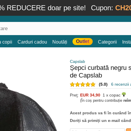
% REDUCERE doar pe site!
Cupon:
CH2
Outlet
 copii
Carduri cadou
Noutăți
Categorii
Ins
Capslab
Șepci curbată negru
de Capslab
(5.0)
6 recenzii a
Preţ:
EUR 34,90
1 x copac
(În coș pentru contribuție
reî
Acest produs va fi în curând î
Doriți să primiți un e-mail cân