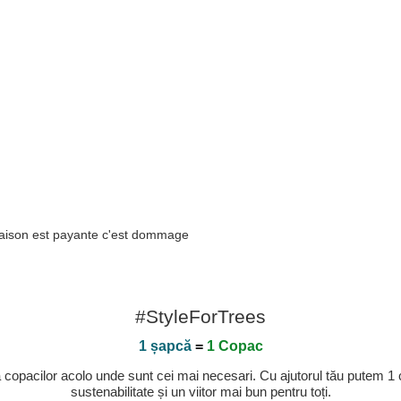
vraison est payante c'est dommage
#StyleForTrees
1 șapcă
=
1 Copac
a copacilor acolo unde sunt cei mai necesari. Cu ajutorul tău putem 1
sustenabilitate și un viitor mai bun pentru toți.