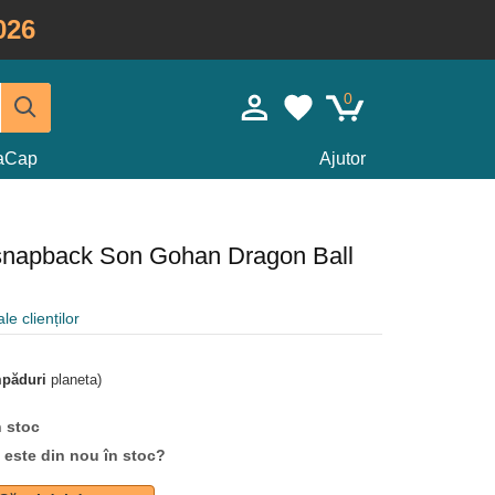
026
0
taCap
Ajutor
 snapback Son Gohan Dragon Ball
le clienților
mpăduri
planeta)
n stoc
d este din nou în stoc?