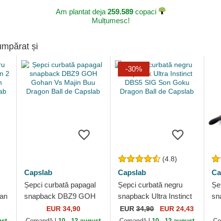
Am plantat deja
259.589
copaci
Mulțumesc!
umpărat și
-30%
(4.8)
Capslab
Capslab
Ca
Șepci curbată papagal
Șepci curbată negru
Șe
yan
snapback DBZ9 GOH
snapback Ultra Instinct
sn
an
Gohan Vs Majin Buu
DBS5 SIG Son Goku
Go
EUR 34,90
EUR
34,90
EUR 24,43
ab
Dragon Ball de Capslab
Dragon Ball de Capslab
Ca
ust
Comandă-l
10 - 12 august
Comandă-l
10 - 12 august
Co