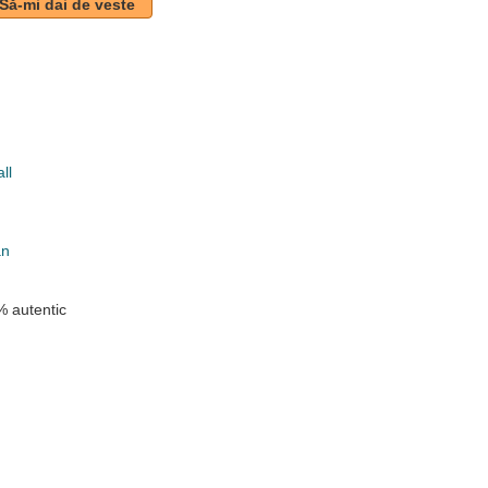
Să-mi dai de veste
ll
k
an
 autentic