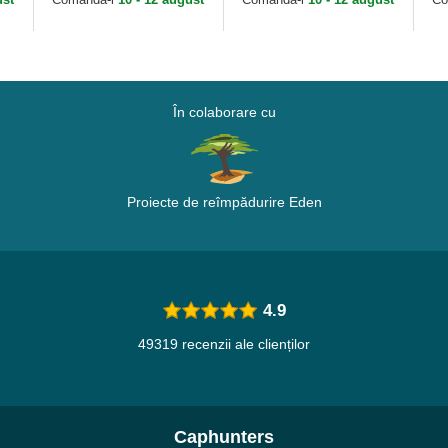
În colaborare cu
Proiecte de reîmpădurire Eden
4.9
49319 recenzii ale clienților
Caphunters