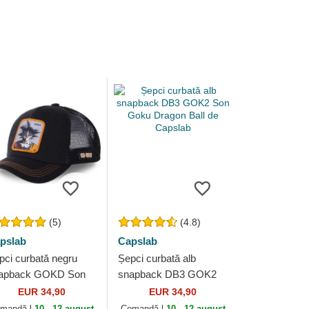
(5)
(4.8)
pslab
Capslab
pci curbată negru
Șepci curbată alb
apback GOKD Son
snapback DB3 GOK2
ku Dragon Ball de
Son Goku Dragon Ball
EUR 34,90
EUR 34,90
pslab
de Capslab
mandă-l
10 - 12 august
Comandă-l
10 - 12 august