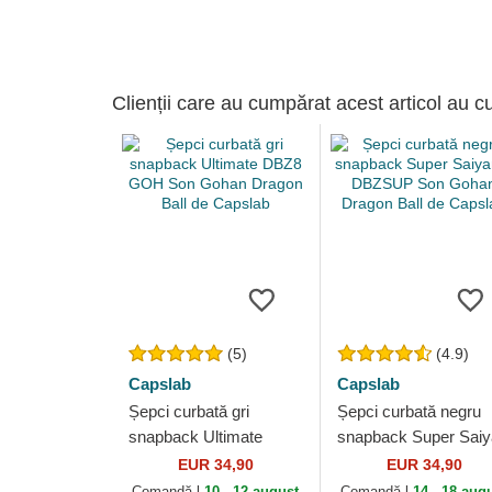
Clienții care au cumpărat acest articol au c
(5)
(4.9)
Capslab
Capslab
Șepci curbată gri
Șepci curbată negru
snapback Ultimate
snapback Super Sai
DBZ8 GOH Son Gohan
2 DBZSUP Son Goh
EUR 34,90
EUR 34,90
Dragon Ball de Capslab
Dragon Ball de Capsl
Comandă-l
10 - 12 august
Comandă-l
14 - 18 aug