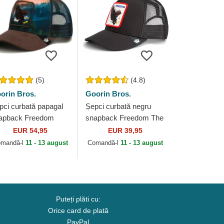
(5)
(4.8)
orin Bros.
Goorin Bros.
pci curbată papagal
Șepci curbată negru
apback Freedom
snapback Freedom The
gle In The Element
Farm Goorin Bros.
EUR 54,95
EUR 39,95
e Farm Goorin Bros.
mandă-l
11 - 13 august
Comandă-l
11 - 13 august
Puteți plăti cu:
Orice card de plată
PayPal