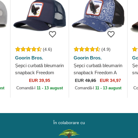
(4.6)
(4.9)
Goorin Bros.
Goorin Bros.
Go
Șepci curbată bleumarin
Șepci curbată bleumarin
Șe
snapback Freedom
snapback Freedom A
sn
Truckin The Farm
the W in a D The Farm
Ea
EUR 39,95
EUR
49,95
EUR 34,97
Goorin Bros.
Paisley The Farm
Th
ust
Comandă-l
11 - 13 august
Comandă-l
11 - 13 august
Co
Goorin Bros.
În colaborare cu