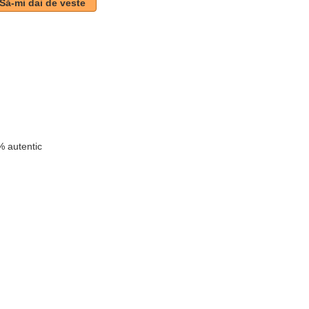
Să-mi dai de veste
 autentic