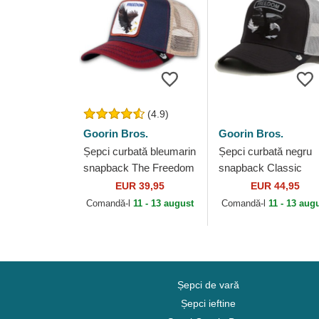
(4.9)
Goorin Bros.
Goorin Bros.
Șepci curbată bleumarin
Șepci curbată negru
snapback The Freedom
snapback Classic
Eagle The Farm Goorin
Rocker Freedom The
EUR 39,95
EUR 44,95
Bros.
Farm Goorin Bros.
Comandă-l
11 - 13 august
Comandă-l
11 - 13 aug
Șepci de vară
Șepci ieftine