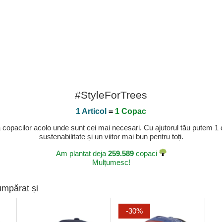
#StyleForTrees
1 Articol
=
1 Copac
a copacilor acolo unde sunt cei mai necesari. Cu ajutorul tău putem 1
sustenabilitate și un viitor mai bun pentru toți.
Am plantat deja
259.589
copaci
Mulțumesc!
umpărat și
-30%