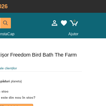
026
0
InstaCap
Ajutor
zișor Freedom Bird Bath The Farm
le clienților
mpăduri
planeta)
n stoc
d este din nou în stoc?