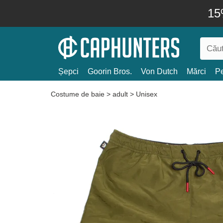
15
Șepci
Goorin Bros.
Von Dutch
Mărci
Pe
Costume de baie
>
adult
>
Unisex