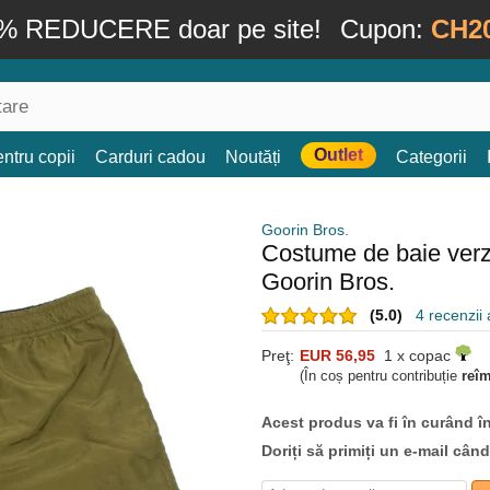
% REDUCERE doar pe site!
Cupon:
CH2
Outlet
ntru copii
Carduri cadou
Noutăți
Categorii
Goorin Bros.
Costume de baie ver
Goorin Bros.
(5.0)
4 recenzii a
Preţ:
EUR 56,95
1 x copac
(În coș pentru contribuție
reî
Acest produs va fi în curând î
Doriți să primiți un e-mail cân