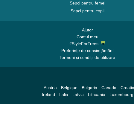
Șepci pentru femei
Șepci pentru copii
Ajutor
Contul meu
#StyleForTrees
Preferințe de consimțământ
Termeni și condiții de utilizare
Austria
Belgique
Bulgaria
Canada
Croati
Ireland
Italia
Latvia
Lithuania
Luxembourg