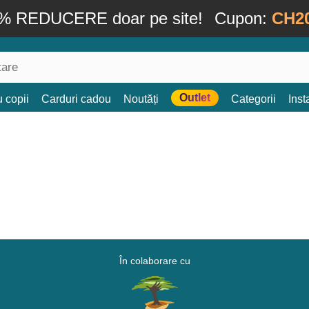
% REDUCERE doar pe site!
Cupon:
CH2
Outlet
 copii
Carduri cadou
Noutăți
Categorii
Ins
În colaborare cu