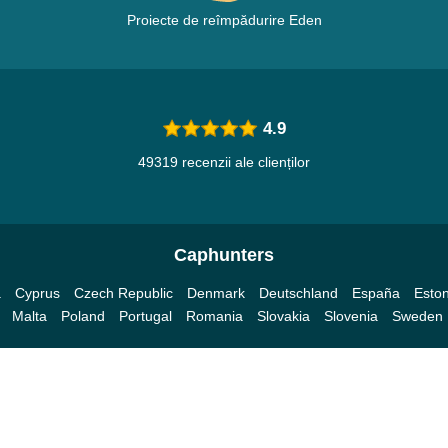
Proiecte de reîmpădurire Eden
4.9
49319 recenzii ale clienților
Caphunters
a
Cyprus
Czech Republic
Denmark
Deutschland
España
Eston
Malta
Poland
Portugal
Romania
Slovakia
Slovenia
Sweden