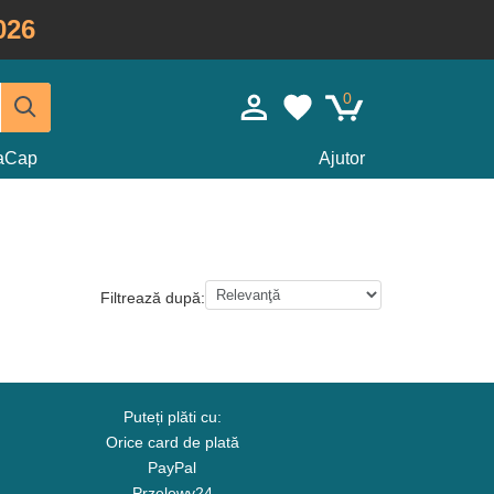
026
0
taCap
Ajutor
Filtrează după:
Puteți plăti cu:
Orice card de plată
PayPal
Przelewy24