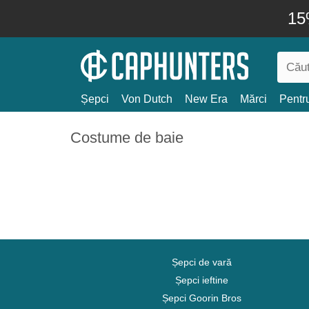
15
Șepci
Von Dutch
New Era
Mărci
Pentru
Costume de baie
Șepci de vară
Șepci ieftine
Șepci Goorin Bros