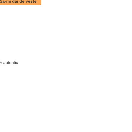
Să-mi dai de veste
n
 autentic