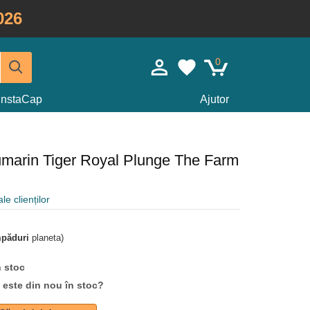
026
0
InstaCap
Ajutor
umarin Tiger Royal Plunge The Farm
le clienților
mpăduri
planeta)
n stoc
d este din nou în stoc?