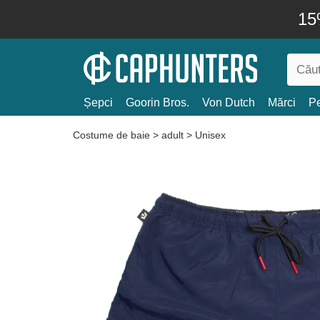
15
Șepci
Goorin Bros.
Von Dutch
Mărci
Pe
Costume de baie
>
adult
>
Unisex