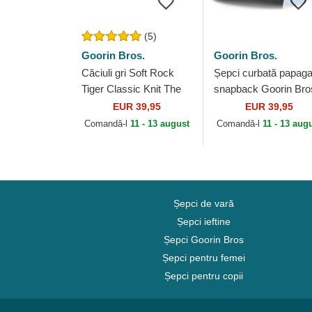
(5)
Goorin Bros.
Goorin Bros.
Căciuli gri Soft Rock
Șepci curbată papaga
Tiger Classic Knit The
snapback Goorin Bro
Farm Goorin Bros.
King Team Tiger Origi
EUR 39,95
EUR 39,95
Recipe Team Pride T
Comandă-l
11 - 13 august
Comandă-l
11 - 13 aug
Farm...
Șepci de vară
Șepci ieftine
Șepci Goorin Bros
Șepci pentru femei
Șepci pentru copii