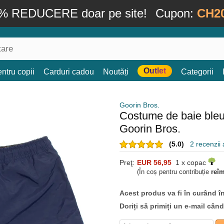
% REDUCERE doar pe site!
Cupon:
CH2
Outlet
ntru copii
Carduri cadou
Noutăți
Categorii
Goorin Bros.
Costume de baie ble
Goorin Bros.
(5.0)
2 recenzii a
Preţ:
EUR 56,95
1 x copac
(În coș pentru contribuție
reî
Acest produs va fi în curând î
Doriți să primiți un e-mail cân