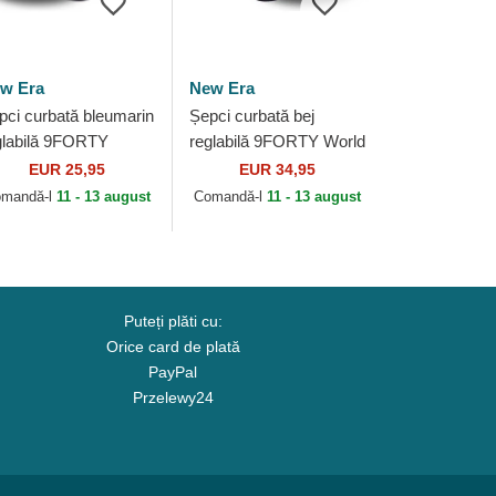
w Era
New Era
pci curbată bleumarin
Șepci curbată bej
glabilă 9FORTY
reglabilă 9FORTY World
tline de New York
Series de New York
EUR 25,95
EUR 34,95
nkees MLB de New
Yankees MLB de New
mandă-l
11 - 13 august
Comandă-l
11 - 13 august
a
Era
Puteți plăti cu:
Orice card de plată
PayPal
Przelewy24