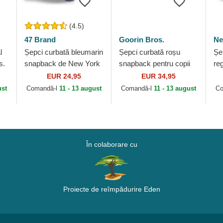
(4.5)
47 Brand
Goorin Bros.
Ne
l
Șepci curbată bleumarin
Șepci curbată roșu
Șe
s.
snapback de New York
snapback pentru copii
re
nal
Yankees MLB de 47
Rush Wild The Farm
Ou
EUR 24,95
EUR 34,95
he
Brand
Goorin Bros.
Ya
ust
Comandă-l
11 - 13 august
Comandă-l
11 - 13 august
Co
Er
În colaborare cu
Proiecte de reîmpădurire Eden