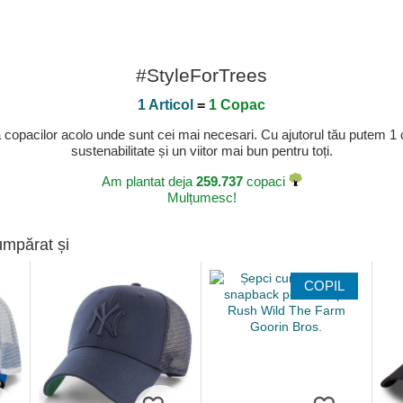
#StyleForTrees
1 Articol
=
1 Copac
a copacilor acolo unde sunt cei mai necesari. Cu ajutorul tău putem 1
sustenabilitate și un viitor mai bun pentru toți.
Am plantat deja
259.737
copaci
Mulțumesc!
umpărat și
COPIL