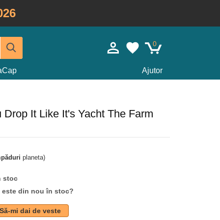
026
0
taCap
Ajutor
Drop It Like It's Yacht The Farm
mpăduri
planeta)
n stoc
d este din nou în stoc?
Să-mi dai de veste