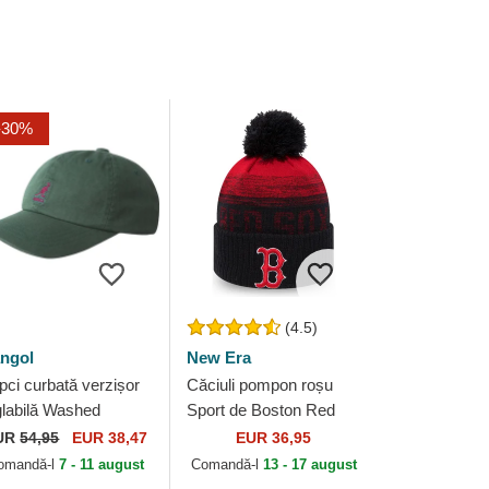
-30%
(4.5)
ngol
New Era
pci curbată verzișor
Căciuli pompon roșu
glabilă Washed
Sport de Boston Red
seball Algae de
Sox MLB de New Era
UR
54,95
EUR 38,47
EUR 36,95
ngol
omandă-l
7 - 11 august
Comandă-l
13 - 17 august