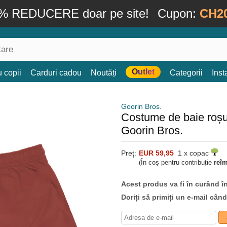
% REDUCERE doar pe site!
Cupon:
CH2
Outlet
 copii
Carduri cadou
Noutăți
Categorii
Ins
Goorin Bros.
Costume de baie roșu 
Goorin Bros.
Preţ:
EUR 59,95
1 x copac
(În coș pentru contribuție
reî
Acest produs va fi în curând î
Doriți să primiți un e-mail cân