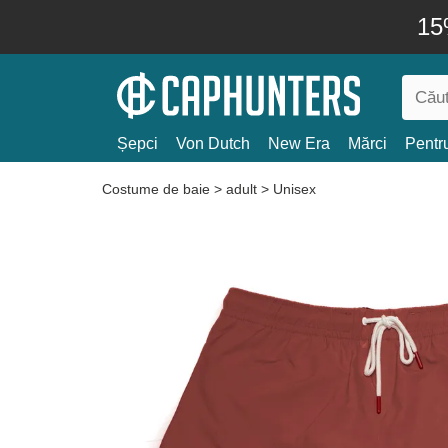
15
Șepci
Von Dutch
New Era
Mărci
Pentru
Costume de baie
>
adult
>
Unisex