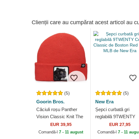
Clienții care au cumpărat acest articol au c
(5)
(5)
Goorin Bros.
New Era
Căciuli roșu Panther
Șepci curbată gri
Vision Classic Knit The
reglabilă 9TWENTY
Farm Goorin Bros.
Core Classic de Bost
EUR 39,95
EUR 27,95
Red Sox MLB de Ne
Comandă-l
7 - 11 august
Comandă-l
7 - 11 augu
Era