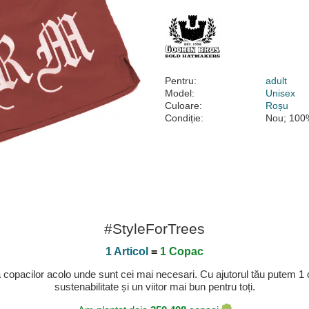
Pentru:
adult
Model:
Unisex
Culoare:
Roșu
Condiție:
Nou; 100%
#StyleForTrees
1 Articol
=
1 Copac
a copacilor acolo unde sunt cei mai necesari. Cu ajutorul tău putem 1
sustenabilitate și un viitor mai bun pentru toți.