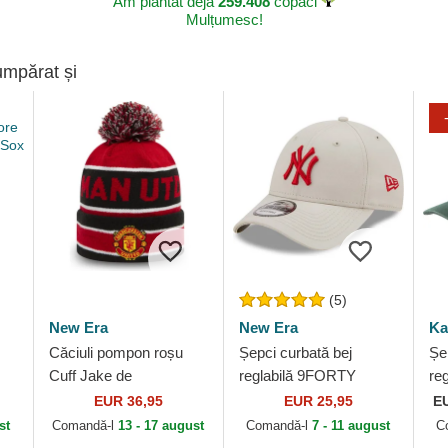
Am plantat deja
259.408
copaci
Mulțumesc!
umpărat și
(5)
New Era
New Era
Ka
Căciuli pompon roșu
Șepci curbată bej
Șe
Cuff Jake de
reglabilă 9FORTY
re
on
Manchester United
League Essential de
Ba
EUR 36,95
EUR 25,95
E
w
Football Club Premier
New York Yankees
Ka
st
Comandă-l
13 - 17 august
Comandă-l
7 - 11 august
C
League de New Era
MLB de New Era