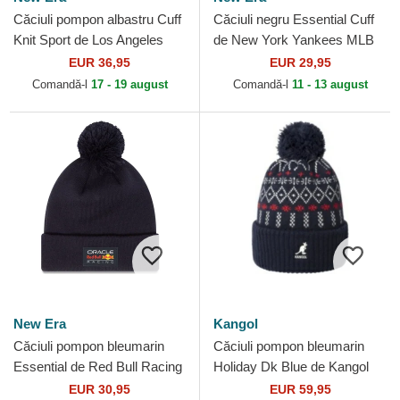
Căciuli pompon albastru Cuff
Căciuli negru Essential Cuff
Knit Sport de Los Angeles
de New York Yankees MLB
Dodgers MLB de New Era
de New Era
EUR 36,95
EUR 29,95
Comandă-l
17 - 19 august
Comandă-l
11 - 13 august
New Era
Kangol
Căciuli pompon bleumarin
Căciuli pompon bleumarin
Essential de Red Bull Racing
Holiday Dk Blue de Kangol
Formula 1 de New Era
EUR 30,95
EUR 59,95