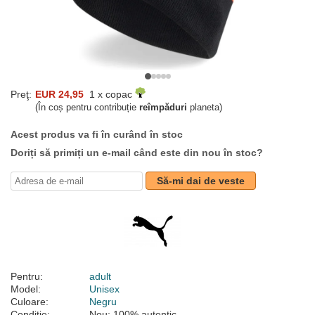
Preţ:
EUR 24,95
1 x copac
(În coș pentru contribuție
reîmpăduri
planeta)
Acest produs va fi în curând în stoc
Doriți să primiți un e-mail când este din nou în stoc?
Să-mi dai de veste
Pentru:
adult
Model:
Unisex
Culoare:
Negru
Condiție:
Nou; 100% autentic