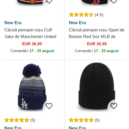
(4.5)
New Era
New Era
Căciuli pompon roșu Cuff
Căciuli pompon roșu Sport de
Jake de Manchester United
Boston Red Sox MLB de
Football Club Premier League
New Era
EUR 36,95
EUR 36,95
de New Era
Comandă-l
17 - 19 august
Comandă-l
17 - 19 august
(5)
(5)
New Era
New Era