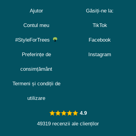
Ajutor
Găsiți-ne la:
Contul meu
TikTok
#StyleForTrees
Facebook
Preferințe de
Instagram
consimțământ
Termeni și condiții de
utilizare
4.9
49319 recenzii ale clienților