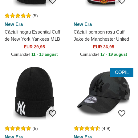
(5)
New Era
New Era
Căciuli negru Essential Cuff
Căciuli pompon roșu Cuff
de New York Yankees MLB
Jake de Manchester United
de New Era
Football Club Premier League
EUR 29,95
EUR 36,95
de New Era
Comandă-l
11 - 13 august
Comandă-l
17 - 19 august
COPIL
(5)
(4.9)
New Era
New Era