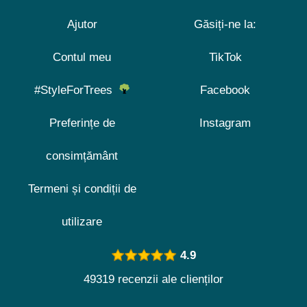
Ajutor
Găsiți-ne la:
Contul meu
TikTok
#StyleForTrees
Facebook
Preferințe de
Instagram
consimțământ
Termeni și condiții de
utilizare
4.9
49319 recenzii ale clienților