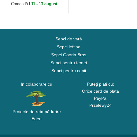
Yankees MLB de New Era
Comandă-l
11 - 13 august
Șepci de vară
Șepci ieftine
Șepci Goorin Bros
Șepci pentru femei
Șepci pentru copii
În colaborare cu
Puteți plăti cu:
Orice card de plată
PayPal
Przelewy24
Proiecte de reîmpădurire
Eden