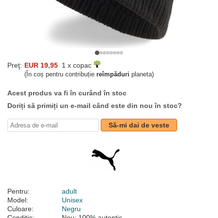
Preţ:
EUR 19,95
1 x copac
(În coș pentru contribuție
reîmpăduri
planeta)
Acest produs va fi în curând în stoc
Doriți să primiți un e-mail când este din nou în stoc?
Să-mi dai de veste
Pentru:
adult
Model:
Unisex
Culoare:
Negru
Condiție:
Nou; 100% autentic