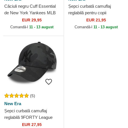
Căciuli negru Cuff Essential
Șepci curbată camuflaj
de New York Yankees MLB
reglabilă pentru copii
de New Era
9FORTY League Essential
EUR 29,95
EUR 21,95
de New York Yankees MLB
Comandă-l
11 - 13 august
Comandă-l
11 - 13 august
de...
(5)
New Era
Șepci curbată camuflaj
reglabilă 9FORTY League
Essential de New York
EUR 27,95