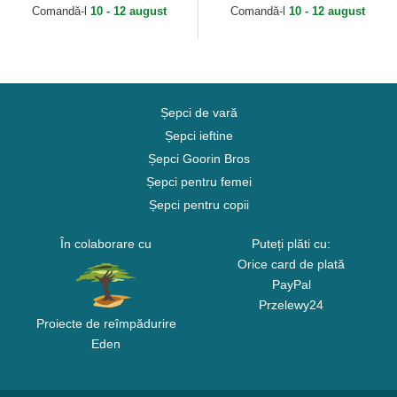
MLB de New Era
Comandă-l
10 - 12 august
Comandă-l
10 - 12 august
Șepci de vară
Șepci ieftine
Șepci Goorin Bros
Șepci pentru femei
Șepci pentru copii
În colaborare cu
Puteți plăti cu:
Orice card de plată
PayPal
Przelewy24
Proiecte de reîmpădurire
Eden