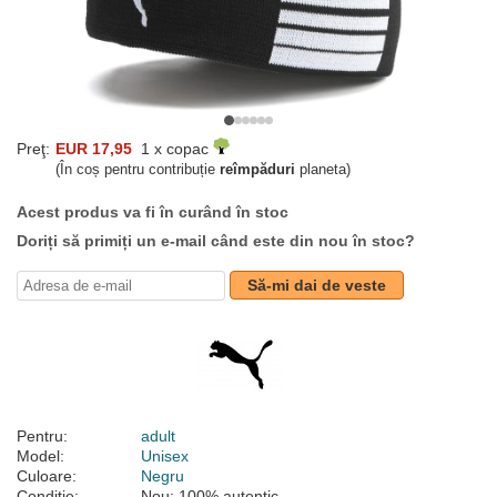
Preţ:
EUR 17,95
1 x copac
(În coș pentru contribuție
reîmpăduri
planeta)
Acest produs va fi în curând în stoc
Doriți să primiți un e-mail când este din nou în stoc?
Să-mi dai de veste
Pentru:
adult
Model:
Unisex
Culoare:
Negru
Condiție:
Nou; 100% autentic