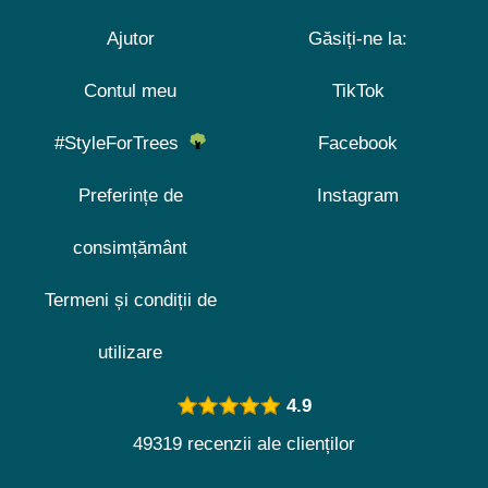
Ajutor
Găsiți-ne la:
Contul meu
TikTok
#StyleForTrees
Facebook
Preferințe de
Instagram
consimțământ
Termeni și condiții de
utilizare
4.9
49319 recenzii ale clienților