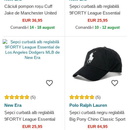
Căciuli pompon roșu Cuff
Șepci curbată alb reglabilă
Jake de Manchester United
9FORTY League Essential
Football Club Premier League
de New York Yankees MLB
EUR 36,95
EUR 25,95
de New Era
de New Era
Comandă-l
14 - 18 august
Comandă-l
10 - 12 august
(5)
(5)
New Era
Polo Ralph Lauren
Șepci curbată alb reglabilă
Șepci curbată negru reglabilă
9FORTY League Essential
Big Pony Chino Classic Sport
de Los Angeles Dodgers
de Polo Ralph Lauren
EUR 25,95
EUR 84,95