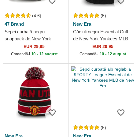
(4.6)
(5)
47 Brand
New Era
Șepci curbată negru
Căciuli negru Essential Cuff
snapback de New York
de New York Yankees MLB
Yankees MLB de 47 Brand
de New Era
EUR 29,95
EUR 29,95
Comandă-l
10 - 12 august
Comandă-l
10 - 12 august
(5)
New Era
New Era