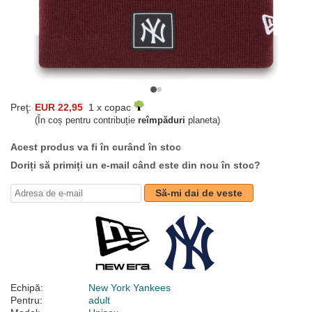
Preţ:
EUR 22,95
1 x copac
(În coș pentru contribuție
reîmpăduri
planeta)
Acest produs va fi în curând în stoc
Doriți să primiți un e-mail când este din nou în stoc?
Să-mi dai de veste
Echipă:
New York Yankees
Pentru:
adult