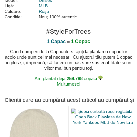
Model:
Unisex
Ligă:
MLB
Culoare:
Roșu
Condiție:
Nou; 100% autentic
#StyleForTrees
1 Capac
=
1 Copac
Când cumperi de la Caphunters, ajuți la plantarea copacilor
acolo unde sunt cei mai necesari. Cu ajutorul tău putem 1 copac
în plus și, împreună, să facem un pas spre sustenabilitate și un
viitor mai bun pentru toți.
Am plantat deja
259.788
copaci
Mulțumesc!
Clienții care au cumpărat acest articol au cumpărat și