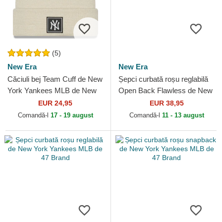
(5)
New Era
New Era
Căciuli bej Team Cuff de New
Șepci curbată roșu reglabilă
York Yankees MLB de New
Open Back Flawless de New
Era
York Yankees MLB de New
EUR 24,95
EUR 38,95
Era
Comandă-l
17 - 19 august
Comandă-l
11 - 13 august