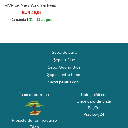
MVP de New York Yankees
MLB de 47 Brand
EUR 29,95
Comandă-l
11 - 13 august
Șepci de vară
Șepci ieftine
Șepci Goorin Bros
Șepci pentru femei
Șepci pentru copii
În colaborare cu
Puteți plăti cu:
Orice card de plată
PayPal
Przelewy24
Proiecte de reîmpădurire
Eden