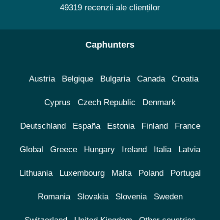
49319 recenzii ale clienților
Caphunters
Austria
Belgique
Bulgaria
Canada
Croatia
Cyprus
Czech Republic
Denmark
Deutschland
España
Estonia
Finland
France
Global
Greece
Hungary
Ireland
Italia
Latvia
Lithuania
Luxembourg
Malta
Poland
Portugal
Romania
Slovakia
Slovenia
Sweden