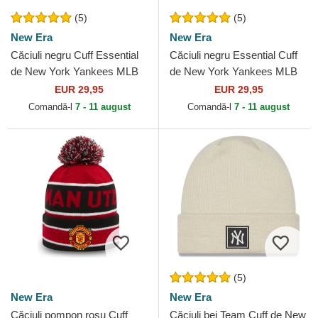
(5)
(5)
New Era
New Era
Căciuli negru Cuff Essential
Căciuli negru Essential Cuff
de New York Yankees MLB
de New York Yankees MLB
de New Era
de New Era
EUR 29,95
EUR 29,95
Comandă-l
7 - 11 august
Comandă-l
7 - 11 august
(5)
New Era
New Era
Căciuli pompon roșu Cuff
Căciuli bej Team Cuff de New