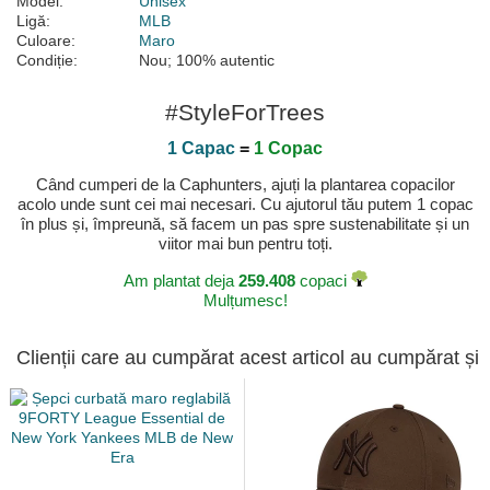
Model:
Unisex
Ligă:
MLB
Culoare:
Maro
Condiție:
Nou; 100% autentic
#StyleForTrees
1 Capac
=
1 Copac
Când cumperi de la Caphunters, ajuți la plantarea copacilor
acolo unde sunt cei mai necesari. Cu ajutorul tău putem 1 copac
în plus și, împreună, să facem un pas spre sustenabilitate și un
viitor mai bun pentru toți.
Am plantat deja
259.408
copaci
Mulțumesc!
Clienții care au cumpărat acest articol au cumpărat și