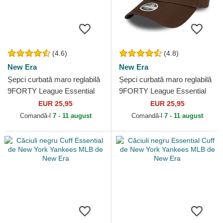
(4.6)
(4.8)
New Era
New Era
Șepci curbată maro reglabilă
Șepci curbată maro reglabilă
9FORTY League Essential
9FORTY League Essential
de New York Yankees MLB
de New York Yankees MLB
EUR 25,95
EUR 25,95
de New Era
de New Era
Comandă-l
7 - 11 august
Comandă-l
7 - 11 august