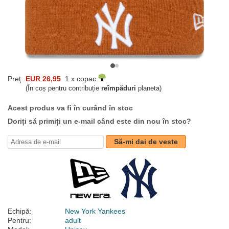
Preţ:
EUR 26,95
1 x copac
(În coș pentru contribuție
reîmpăduri
planeta)
Acest produs va fi în curând în stoc
Doriți să primiți un e-mail când este din nou în stoc?
Să-mi dai de veste
Echipă:
New York Yankees
Pentru:
adult