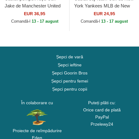
Jake de Manchester United
York Yankees MLB de New
Football Club Premier League
Era
EUR 36,95
EUR 24,95
de New Era
Comandă-l
13 - 17 august
Comandă-l
13 - 17 august
Șepci de vară
Șepci ieftine
Șepci Goorin Bros
Șepci pentru femei
Șepci pentru copii
În colaborare cu
Puteți plăti cu:
Orice card de plată
PayPal
Przelewy24
Proiecte de reîmpădurire
Eden