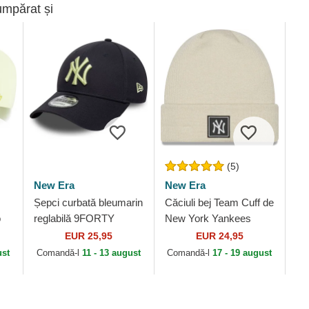
umpărat și
(5)
New Era
New Era
Șepci curbată bleumarin
Căciuli bej Team Cuff de
o
reglabilă 9FORTY
New York Yankees
ork
League Essential de
MLB de New Era
EUR 25,95
EUR 24,95
New York Yankees
ust
Comandă-l
11 - 13 august
Comandă-l
17 - 19 august
MLB de New Era