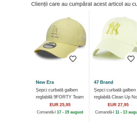
Clienții care au cumpărat acest articol au c
New Era
47 Brand
Șepci curbată galben
Șepci curbată galben
reglabilă 9FORTY Team
reglabilă Clean Up N
Outline de Los Angeles
Loop Label de New Y
EUR 25,95
EUR 27,95
Dodgers MLB de New
Yankees MLB de 47
Comandă-l
17 - 19 august
Comandă-l
11 - 13 aug
Era
Brand