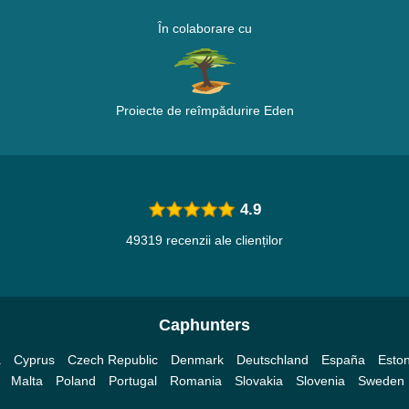
În colaborare cu
Proiecte de reîmpădurire Eden
4.9
49319 recenzii ale clienților
Caphunters
a
Cyprus
Czech Republic
Denmark
Deutschland
España
Eston
Malta
Poland
Portugal
Romania
Slovakia
Slovenia
Sweden