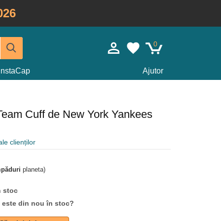
026
0
InstaCap
Ajutor
 Team Cuff de New York Yankees
le clienților
mpăduri
planeta)
n stoc
d este din nou în stoc?