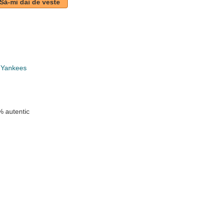
Să-mi dai de veste
 Yankees
 autentic