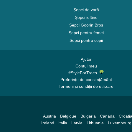
Șepci de vară
Șepci ieftine
Șepci Goorin Bros
Șepci pentru femei
Șepci pentru copii
Ajutor
Contul meu
#StyleForTrees
Preferințe de consimțământ
Termeni și condiții de utilizare
Austria
Belgique
Bulgaria
Canada
Croati
Ireland
Italia
Latvia
Lithuania
Luxembourg