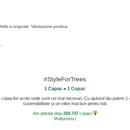
ette e originale. Valutazione positiva.
.
#StyleForTrees
1 Capac
=
1 Copac
a copacilor acolo unde sunt cei mai necesari. Cu ajutorul tău putem 1
sustenabilitate și un viitor mai bun pentru toți.
Am plantat deja
259.737
copaci
Mulțumesc!