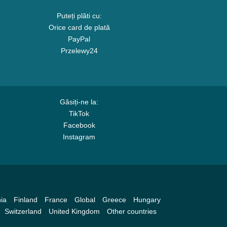
Puteți plăti cu:
Orice card de plată
PayPal
Przelewy24
Găsiți-ne la:
TikTok
Facebook
Instagram
ia
Finland
France
Global
Greece
Hungary
Switzerland
United Kingdom
Other countries