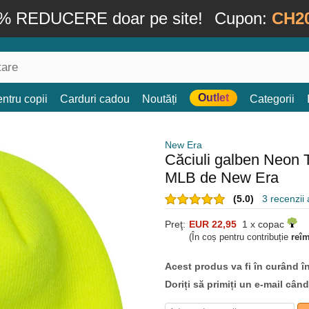
% REDUCERE doar pe site!
Cupon:
CH2
Outlet
ntru copii
Carduri cadou
Noutăți
Categorii
New Era
Căciuli galben Neon
MLB de New Era
(5.0)
3 recenzii a
Preţ:
EUR 22,95
1 x copac
(În coș pentru contribuție
reî
Acest produs va fi în curând î
Doriți să primiți un e-mail cân