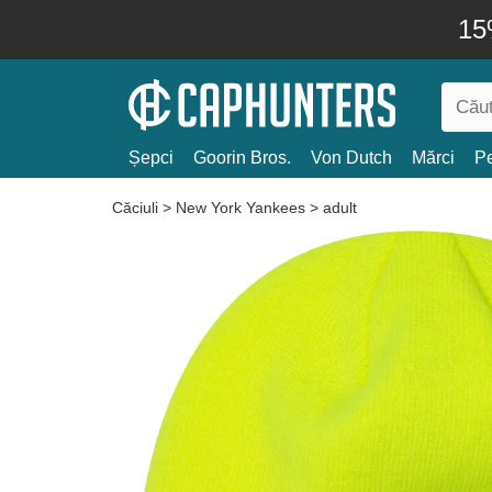
15
Șepci
Goorin Bros.
Von Dutch
Mărci
Pe
Căciuli
>
New York Yankees
>
adult