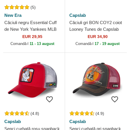
(5)
New Era
Capslab
Căciuli negru Essential Cuff
Căciuli gri BON COY2 coiot
de New York Yankees MLB
Looney Tunes de Capslab
de New Era
EUR 29,95
EUR 34,90
Comandă-l
11 - 13 august
Comandă-l
17 - 19 august
(4.8)
(4.9)
Capslab
Capslab
Șepci curbată roșu snapback
Șepci curbată gri snapback