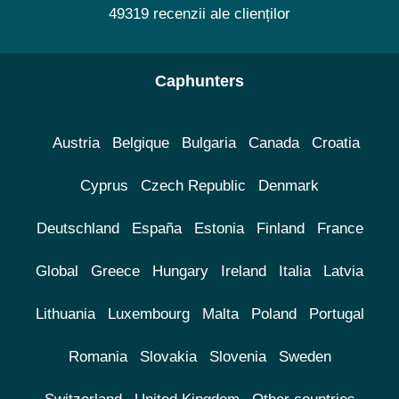
49319 recenzii ale clienților
Caphunters
Austria
Belgique
Bulgaria
Canada
Croatia
Cyprus
Czech Republic
Denmark
Deutschland
España
Estonia
Finland
France
Global
Greece
Hungary
Ireland
Italia
Latvia
Lithuania
Luxembourg
Malta
Poland
Portugal
Romania
Slovakia
Slovenia
Sweden