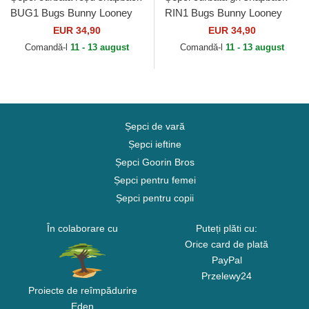
BUG1 Bugs Bunny Looney
RIN1 Bugs Bunny Looney
Tunes de Capslab
Tunes de Capslab
EUR 34,90
EUR 34,90
Comandă-l
11 - 13 august
Comandă-l
11 - 13 august
Șepci de vară
Șepci ieftine
Șepci Goorin Bros
Șepci pentru femei
Șepci pentru copii
În colaborare cu
Puteți plăti cu:
Orice card de plată
PayPal
Przelewy24
Proiecte de reîmpădurire
Eden