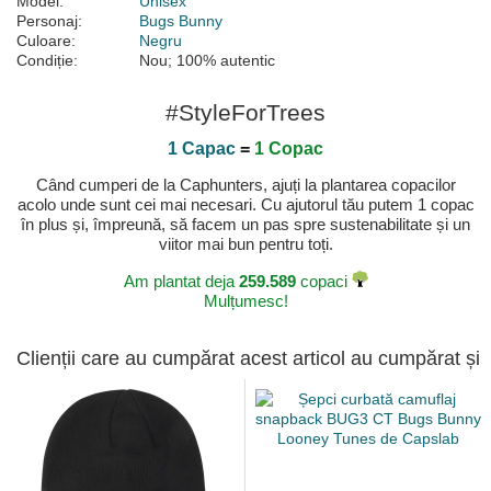
Model:
Unisex
Personaj:
Bugs Bunny
Culoare:
Negru
Condiție:
Nou; 100% autentic
#StyleForTrees
1 Capac
=
1 Copac
Când cumperi de la Caphunters, ajuți la plantarea copacilor
acolo unde sunt cei mai necesari. Cu ajutorul tău putem 1 copac
în plus și, împreună, să facem un pas spre sustenabilitate și un
viitor mai bun pentru toți.
Am plantat deja
259.589
copaci
Mulțumesc!
Clienții care au cumpărat acest articol au cumpărat și