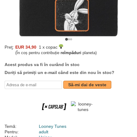
Preţ:
EUR 34,90
1 x copac
(În coș pentru contribuție
reîmpăduri
planeta)
Acest produs va fi în curând în stoc
Doriți să primiți un e-mail când este din nou în stoc?
Să-mi dai de veste
Temă:
Looney Tunes
Pentru:
adult