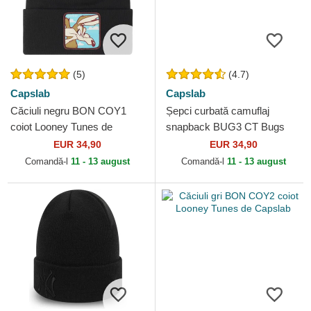
(5)
(4.7)
Capslab
Capslab
Căciuli negru BON COY1
Șepci curbată camuflaj
coiot Looney Tunes de
snapback BUG3 CT Bugs
Capslab
Bunny Looney Tunes de
EUR 34,90
EUR 34,90
Capslab
Comandă-l
11 - 13 august
Comandă-l
11 - 13 august