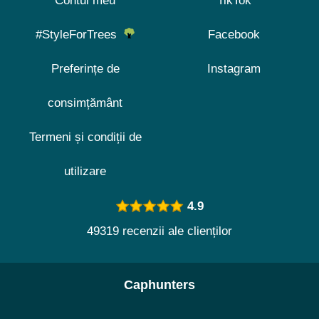
Contul meu
TikTok
#StyleForTrees
Facebook
Preferințe de
Instagram
consimțământ
Termeni și condiții de
utilizare
4.9
49319 recenzii ale clienților
Caphunters