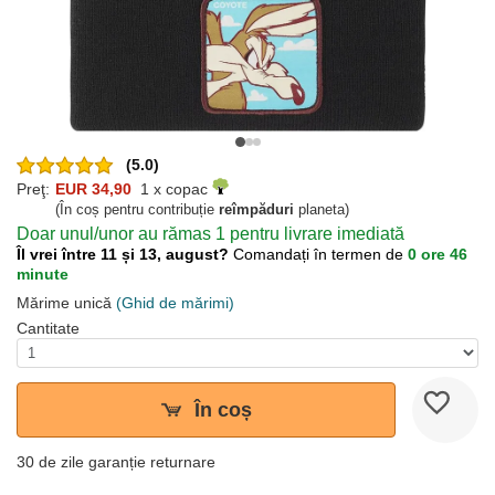
(5.0)
Preţ:
EUR 34,90
1 x copac
(În coș pentru contribuție
reîmpăduri
planeta)
Doar unul/unor au rămas 1 pentru livrare imediată
Îl vrei între 11 și 13, august?
Comandați în termen de
0 ore 46
minute
Mărime unică
(Ghid de mărimi)
Cantitate
În coș
30 de zile garanție returnare