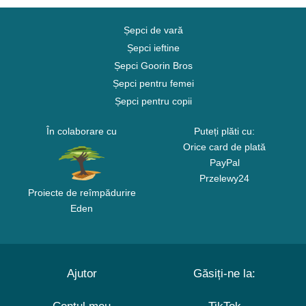
Șepci de vară
Șepci ieftine
Șepci Goorin Bros
Șepci pentru femei
Șepci pentru copii
În colaborare cu
Puteți plăti cu:
Orice card de plată
PayPal
Przelewy24
Proiecte de reîmpădurire
Eden
Ajutor
Găsiți-ne la: