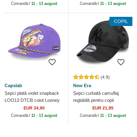
Comandă-l
11 - 13 august
Comandă-l
11 - 13 august
COPIL
(4.9)
Capslab
New Era
Șepci plată violet snapback
Șepci curbată camuflaj
LOO13 DTCB coiot Looney
reglabilă pentru copii
Tunes de Capslab
9FORTY League Essential
EUR 34,90
EUR 21,95
de New York Yankees MLB
Comandă-l
11 - 13 august
Comandă-l
11 - 13 august
de...