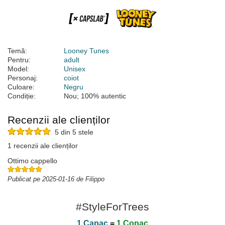
Temă:
Looney Tunes
Pentru:
adult
Model:
Unisex
Personaj:
coiot
Culoare:
Negru
Condiție:
Nou; 100% autentic
Recenzii ale clienților
5 din 5 stele
1 recenzii ale clienților
Ottimo cappello
Publicat pe 2025-01-16 de Filippo
#StyleForTrees
1 Capac
=
1 Copac