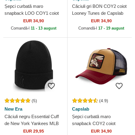
Șepci curbată maro
Căciuli gri BON COY2 coiot
snapback LOO COY1 coiot
Looney Tunes de Capslab
Looney Tunes de Capslab
EUR 34,90
EUR 34,90
Comandă-l
11 - 13 august
Comandă-l
17 - 19 august
(5)
(4.9)
New Era
Capslab
Căciuli negru Essential Cuff
Șepci curbată maro
de New York Yankees MLB
snapback COY2 coiot
de New Era
Looney Tunes de Capslab
EUR 29,95
EUR 34,90