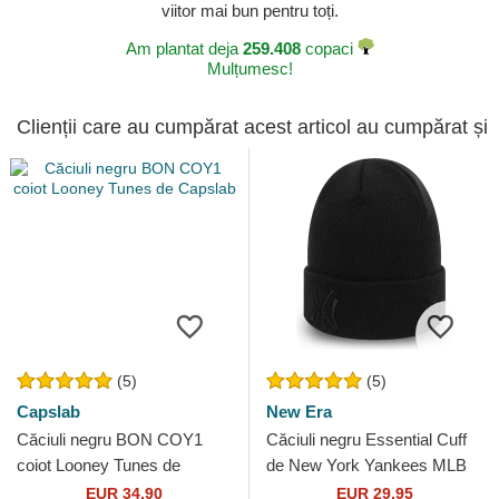
viitor mai bun pentru toți.
Am plantat deja
259.408
copaci
Mulțumesc!
Clienții care au cumpărat acest articol au cumpărat și
(5)
(5)
Capslab
New Era
Căciuli negru BON COY1
Căciuli negru Essential Cuff
coiot Looney Tunes de
de New York Yankees MLB
Capslab
de New Era
EUR 34,90
EUR 29,95