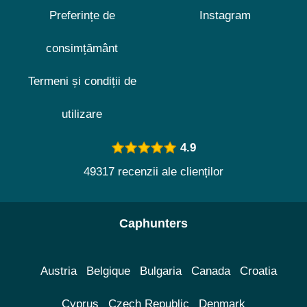
Preferințe de
Instagram
consimțământ
Termeni și condiții de
utilizare
4.9
49317 recenzii ale clienților
Caphunters
Austria
Belgique
Bulgaria
Canada
Croatia
Cyprus
Czech Republic
Denmark