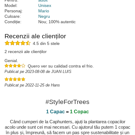
Pentru:
adult
Model:
Unisex
Personaj:
Mario
Culoare:
Negru
Condiție:
Nou; 100% autentic
Recenzii ale clienților
4.5 din 5 stele
2 recenzii ale clienților
Genial.
Quero ver su calidad contra el frio.
Publicat pe 2023-08-08 de JUAN LUIS
Publicat pe 2022-11-25 de Hans
#StyleForTrees
1 Capac
=
1 Copac
Când cumperi de la Caphunters, ajuți la plantarea copacilor
acolo unde sunt cei mai necesari. Cu ajutorul tău putem 1 copac
în plus și, împreună, să facem un pas spre sustenabilitate și un