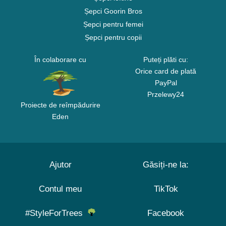
Șepci Goorin Bros
Șepci pentru femei
Șepci pentru copii
În colaborare cu
Puteți plăti cu:
Orice card de plată
PayPal
Przelewy24
Proiecte de reîmpădurire
Eden
Ajutor
Găsiți-ne la:
Contul meu
TikTok
#StyleForTrees
Facebook