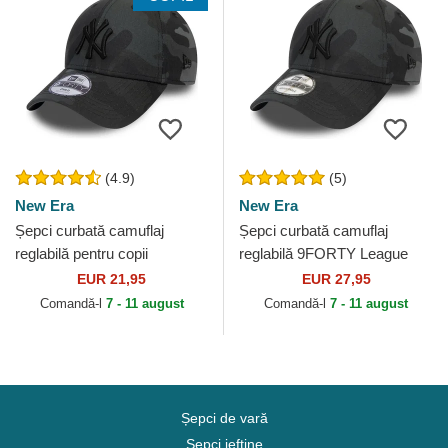
(4.9)
(5)
New Era
New Era
Șepci curbată camuflaj
Șepci curbată camuflaj
reglabilă pentru copii
reglabilă 9FORTY League
9FORTY League Essential
Essential de New York
EUR 21,95
EUR 27,95
de New York Yankees MLB
Yankees MLB de New Era
Comandă-l
7 - 11 august
Comandă-l
7 - 11 august
de...
Șepci de vară
Șepci ieftine