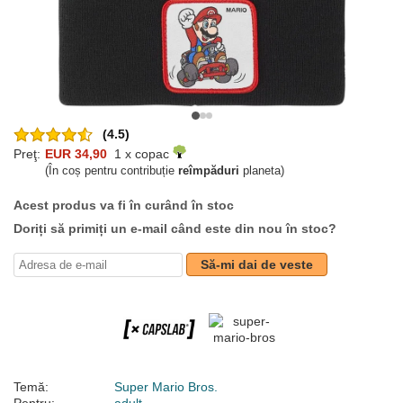
(4.5)
Preţ:
EUR 34,90
1 x copac
(În coș pentru contribuție
reîmpăduri
planeta)
Acest produs va fi în curând în stoc
Doriți să primiți un e-mail când este din nou în stoc?
Să-mi dai de veste
Temă:
Super Mario Bros.