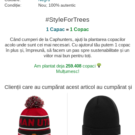
Condiție:
Nou; 100% autentic
#StyleForTrees
1 Capac
=
1 Copac
Când cumperi de la Caphunters, ajuți la plantarea copacilor
acolo unde sunt cei mai necesari. Cu ajutorul tău putem 1 copac
în plus și, împreună, să facem un pas spre sustenabilitate și un
viitor mai bun pentru toți.
Am plantat deja
259.408
copaci
Mulțumesc!
Clienții care au cumpărat acest articol au cumpărat și