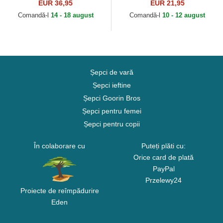
New Era
9FORTY League Essential
EUR 36,95
EUR 21,95
de New York Yankees MLB
Comandă-l
14 - 18 august
Comandă-l
10 - 12 august
de...
Șepci de vară
Șepci ieftine
Șepci Goorin Bros
Șepci pentru femei
Șepci pentru copii
În colaborare cu
Puteți plăti cu:
Orice card de plată
PayPal
Przelewy24
Proiecte de reîmpădurire
Eden