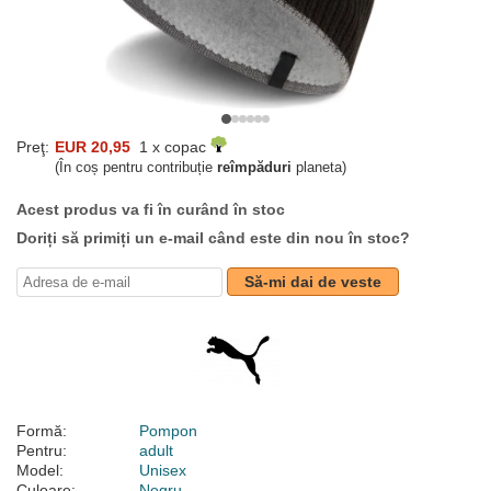
Preţ:
EUR 20,95
1 x copac
(În coș pentru contribuție
reîmpăduri
planeta)
Acest produs va fi în curând în stoc
Doriți să primiți un e-mail când este din nou în stoc?
Să-mi dai de veste
Formă:
Pompon
Pentru:
adult
Model:
Unisex
Culoare:
Negru