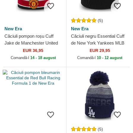
(5)
New Era
New Era
Căciuli pompon roșu Cuff
Căciuli negru Essential Cuff
Jake de Manchester United
de New York Yankees MLB
Football Club Premier League
de New Era
EUR 36,95
EUR 29,95
de New Era
Comandă-l
14 - 18 august
Comandă-l
10 - 12 august
(5)