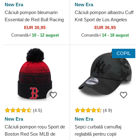
New Era
New Era
Căciuli pompon bleumarin
Căciuli pompon albastru Cuff
Essential de Red Bull Racing
Knit Sport de Los Angeles
Formula 1 de New Era
Dodgers MLB de New Era
EUR 30,95
EUR 36,95
Comandă-l
10 - 12 august
Comandă-l
14 - 18 august
COPIL
(4.5)
(4.9)
New Era
New Era
Căciuli pompon roșu Sport de
Șepci curbată camuflaj
Boston Red Sox MLB de
reglabilă pentru copii