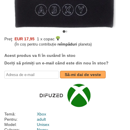
Preţ:
EUR 17,95
1 x copac
(În coș pentru contribuție
reîmpăduri
planeta)
Acest produs va fi în curând în stoc
Doriți să primiți un e-mail când este din nou în stoc?
Să-mi dai de veste
Temă:
Xbox
Pentru:
adult
Model:
Unisex
Culoare:
Negru