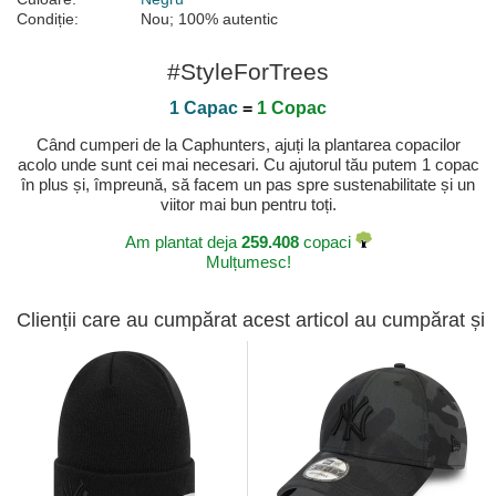
Condiție:
Nou; 100% autentic
#StyleForTrees
1 Capac
=
1 Copac
Când cumperi de la Caphunters, ajuți la plantarea copacilor
acolo unde sunt cei mai necesari. Cu ajutorul tău putem 1 copac
în plus și, împreună, să facem un pas spre sustenabilitate și un
viitor mai bun pentru toți.
Am plantat deja
259.408
copaci
Mulțumesc!
Clienții care au cumpărat acest articol au cumpărat și