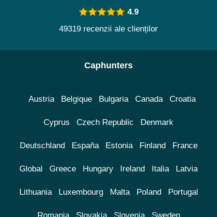
4.9
49319 recenzii ale clienților
Caphunters
Austria
Belgique
Bulgaria
Canada
Croatia
Cyprus
Czech Republic
Denmark
Deutschland
España
Estonia
Finland
France
Global
Greece
Hungary
Ireland
Italia
Latvia
Lithuania
Luxembourg
Malta
Poland
Portugal
Romania
Slovakia
Slovenia
Sweden