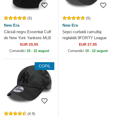
(5)
(5)
New Era
New Era
Căciuli negru Essential Cuff
Șepci curbată camuflaj
de New York Yankees MLB
reglabilă 9FORTY League
de New Era
Essential de New York
EUR 29,95
EUR 27,95
Yankees MLB de New Era
Comandă-l
10 - 12 august
Comandă-l
10 - 12 august
COPIL
(4.9)