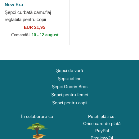
New Era
Șepci curbată camuflaj
reglabilă pentru copii
9FORTY League Essential
EUR 21,95
de New York Yankees MLB
Comandă-l
10 - 12 august
de...
Șepci de vară
Șepci ieftine
Șepci Goorin Bros
Șepci pentru femei
Șepci pentru copii
În colaborare cu
Puteți plăti cu:
Orice card de plată
PayPal
Przelewy24