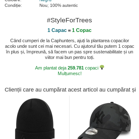
Condiție:
Nou; 100% autentic
#StyleForTrees
1 Capac
=
1 Copac
Când cumperi de la Caphunters, ajuți la plantarea copacilor
acolo unde sunt cei mai necesari. Cu ajutorul tău putem 1 copac
în plus și, împreună, să facem un pas spre sustenabilitate și un
viitor mai bun pentru toți.
Am plantat deja
259.781
copaci
Mulțumesc!
Clienții care au cumpărat acest articol au cumpărat și