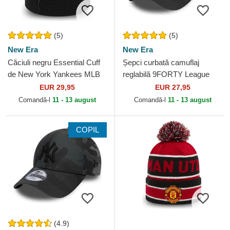
(5)
(5)
New Era
New Era
Căciuli negru Essential Cuff
Șepci curbată camuflaj
de New York Yankees MLB
reglabilă 9FORTY League
de New Era
Essential de New York
EUR 29,95
EUR 27,95
Yankees MLB de New Era
Comandă-l
11 - 13 august
Comandă-l
11 - 13 august
COPIL
(4.9)