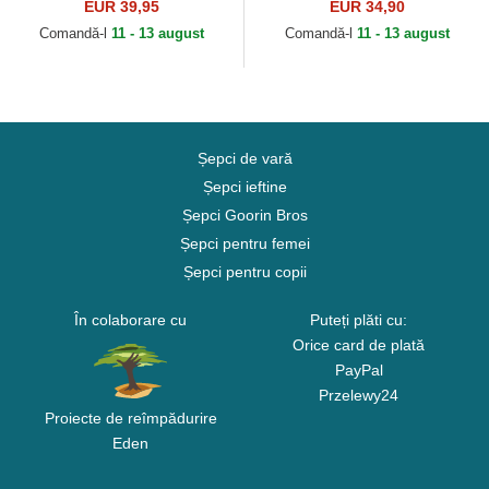
Capslab
EUR 39,95
EUR 34,90
Comandă-l
11 - 13 august
Comandă-l
11 - 13 august
Șepci de vară
Șepci ieftine
Șepci Goorin Bros
Șepci pentru femei
Șepci pentru copii
În colaborare cu
Puteți plăti cu:
Orice card de plată
PayPal
Przelewy24
Proiecte de reîmpădurire
Eden