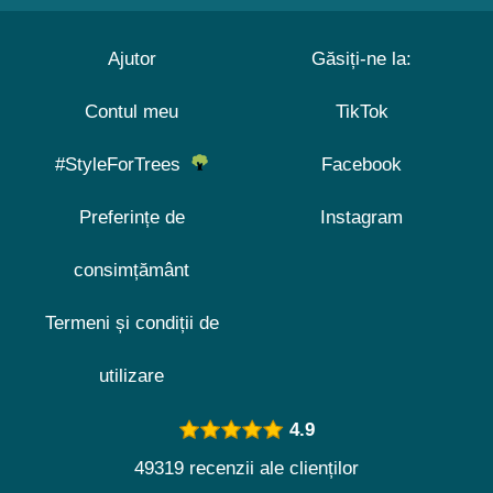
Ajutor
Găsiți-ne la:
Contul meu
TikTok
#StyleForTrees
Facebook
Preferințe de
Instagram
consimțământ
Termeni și condiții de
utilizare
4.9
49319 recenzii ale clienților