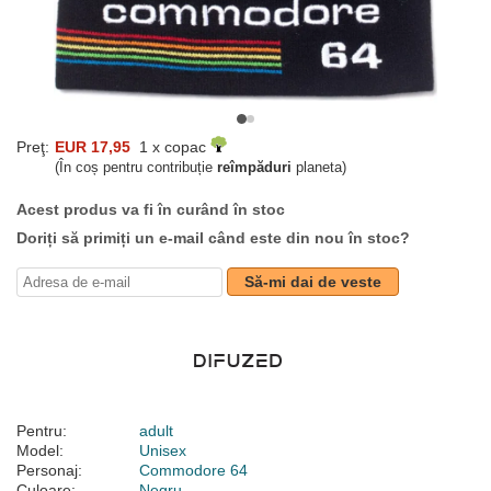
Preţ:
EUR 17,95
1 x copac
(În coș pentru contribuție
reîmpăduri
planeta)
Acest produs va fi în curând în stoc
Doriți să primiți un e-mail când este din nou în stoc?
Să-mi dai de veste
Pentru:
adult
Model:
Unisex
Personaj:
Commodore 64
Culoare:
Negru