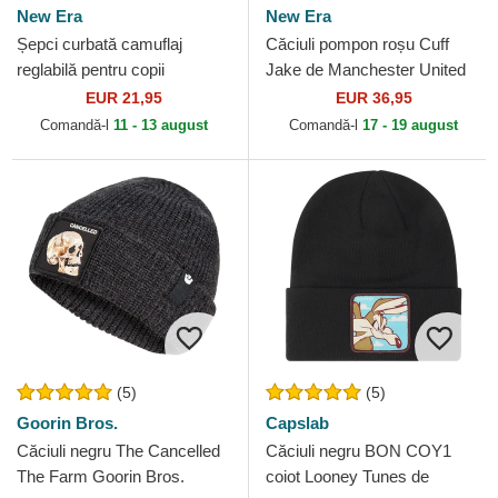
New Era
New Era
Șepci curbată camuflaj
Căciuli pompon roșu Cuff
reglabilă pentru copii
Jake de Manchester United
9FORTY League Essential
Football Club Premier League
EUR 21,95
EUR 36,95
de New York Yankees MLB
de New Era
Comandă-l
11 - 13 august
Comandă-l
17 - 19 august
de...
(5)
(5)
Goorin Bros.
Capslab
Căciuli negru The Cancelled
Căciuli negru BON COY1
The Farm Goorin Bros.
coiot Looney Tunes de