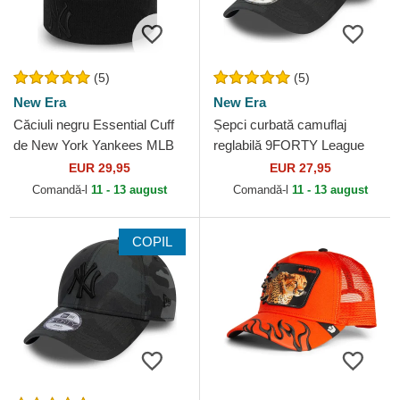
(5)
(5)
New Era
New Era
Căciuli negru Essential Cuff
Șepci curbată camuflaj
de New York Yankees MLB
reglabilă 9FORTY League
de New Era
Essential de New York
EUR 29,95
EUR 27,95
Yankees MLB de New Era
Comandă-l
11 - 13 august
Comandă-l
11 - 13 august
COPIL