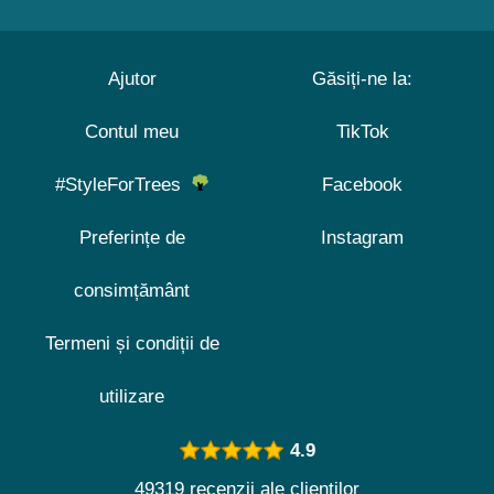
Ajutor
Găsiți-ne la:
Contul meu
TikTok
#StyleForTrees
Facebook
Preferințe de
Instagram
consimțământ
Termeni și condiții de
utilizare
4.9
49319 recenzii ale clienților