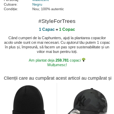
Culoare:
Negru
Condiție:
Nou; 100% autentic
#StyleForTrees
1 Capac
=
1 Copac
Când cumperi de la Caphunters, ajuți la plantarea copacilor
acolo unde sunt cei mai necesari. Cu ajutorul tău putem 1 copac
în plus și, împreună, să facem un pas spre sustenabilitate și un
viitor mai bun pentru toți.
Am plantat deja
259.781
copaci
Mulțumesc!
Clienții care au cumpărat acest articol au cumpărat și