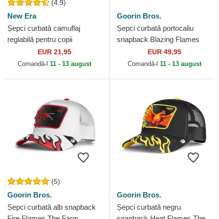
(4.9)
New Era
Goorin Bros.
Șepci curbată camuflaj
Șepci curbată portocaliu
reglabilă pentru copii
snapback Blazing Flames
9FORTY League Essential
The Farm Goorin Bros.
EUR 21,95
EUR 49,95
de New York Yankees MLB
Comandă-l
11 - 13 august
Comandă-l
11 - 13 august
de...
(5)
Goorin Bros.
Goorin Bros.
Șepci curbată alb snapback
Șepci curbată negru
Fire Flames The Farm
snapback Heat Flames The