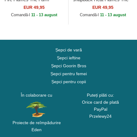
Goorin Bros.
Farm Goorin Bros.
EUR 49,95
EUR 49,95
Comandă-l
11 - 13 august
Comandă-l
11 - 13 august
Șepci de vară
Șepci ieftine
Șepci Goorin Bros
Șepci pentru femei
Șepci pentru copii
În colaborare cu
Puteți plăti cu:
Orice card de plată
PayPal
Przelewy24
Proiecte de reîmpădurire
Eden