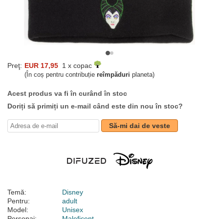
Preţ:
EUR 17,95
1 x copac
(În coș pentru contribuție
reîmpăduri
planeta)
Acest produs va fi în curând în stoc
Doriți să primiți un e-mail când este din nou în stoc?
Să-mi dai de veste
Temă:
Disney
Pentru:
adult
Model:
Unisex
Personaj:
Maleficent