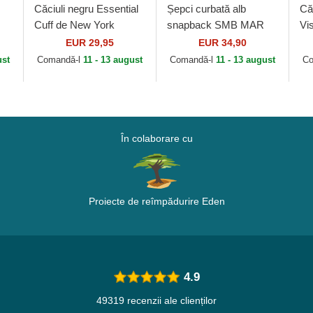
Căciuli negru Essential
Șepci curbată alb
Că
Cuff de New York
snapback SMB MAR
Vi
a
Yankees MLB de New
Bros. Mario Super
Fa
EUR 29,95
EUR 34,90
Era
Mario Bros. de Capslab
ust
Comandă-l
11 - 13 august
Comandă-l
11 - 13 august
Co
În colaborare cu
Proiecte de reîmpădurire Eden
4.9
49319 recenzii ale clienților