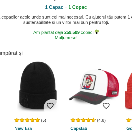
1 Capac
=
1 Copac
a copacilor acolo unde sunt cei mai necesari. Cu ajutorul tău putem 1
sustenabilitate și un viitor mai bun pentru toți.
Am plantat deja
259.589
copaci
Mulțumesc!
umpărat și
(5)
(4.8)
New Era
Capslab
Go