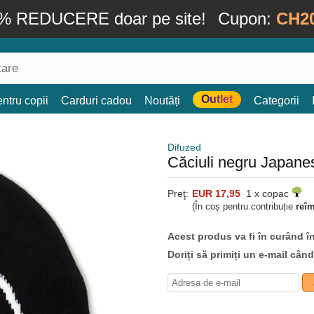
% REDUCERE doar pe site!
Cupon:
CH2
Outlet
ntru copii
Carduri cadou
Noutăți
Categorii
Difuzed
Căciuli negru Japane
Preţ:
EUR 17,95
1 x copac
(În coș pentru contribuție
reî
Acest produs va fi în curând î
Doriți să primiți un e-mail cân