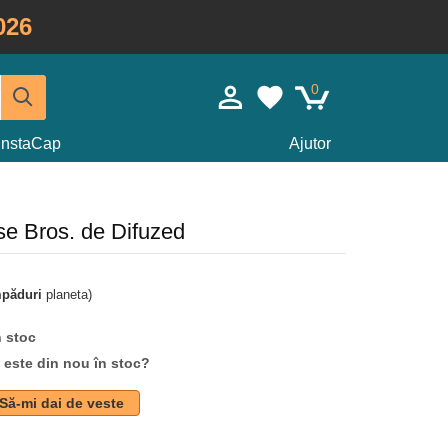
026
0
InstaCap
Ajutor
se Bros. de Difuzed
mpăduri
planeta)
n stoc
d este din nou în stoc?
Să-mi dai de veste