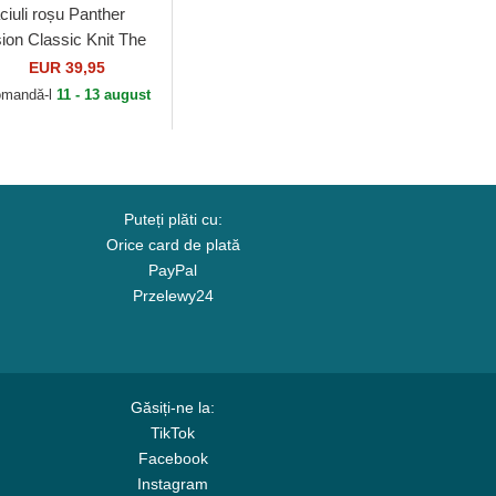
ciuli roșu Panther
sion Classic Knit The
rm Goorin Bros.
EUR 39,95
mandă-l
11 - 13 august
Puteți plăti cu:
Orice card de plată
PayPal
Przelewy24
Găsiți-ne la:
TikTok
Facebook
Instagram