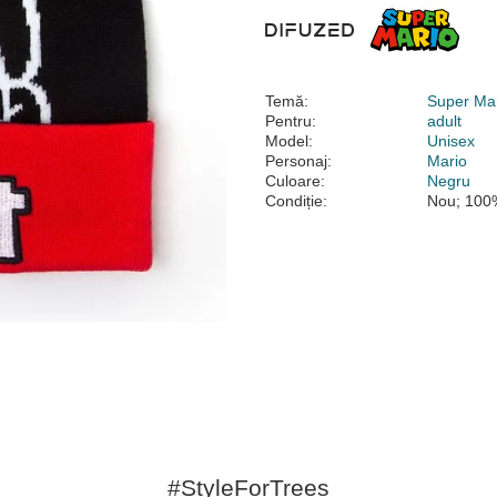
Temă:
Super Mar
Pentru:
adult
Model:
Unisex
Personaj:
Mario
Culoare:
Negru
Condiție:
Nou; 100%
#StyleForTrees