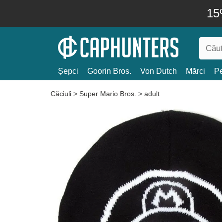
15
Șepci
Goorin Bros.
Von Dutch
Mărci
Pe
Căciuli
>
Super Mario Bros.
>
adult