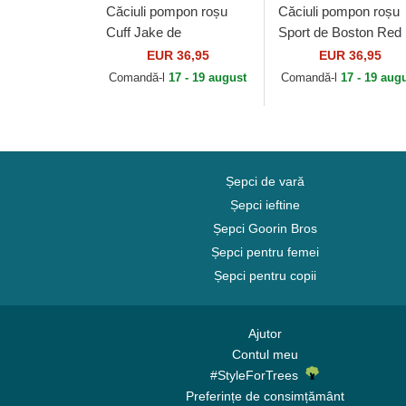
Căciuli pompon roșu
Căciuli pompon roșu
Cuff Jake de
Sport de Boston Red
Manchester United
Sox MLB de New Er
EUR 36,95
EUR 36,95
Football Club Premier
Comandă-l
17 - 19 august
Comandă-l
17 - 19 aug
League de New Era
Șepci de vară
Șepci ieftine
Șepci Goorin Bros
Șepci pentru femei
Șepci pentru copii
Ajutor
Contul meu
#StyleForTrees
Preferințe de consimțământ