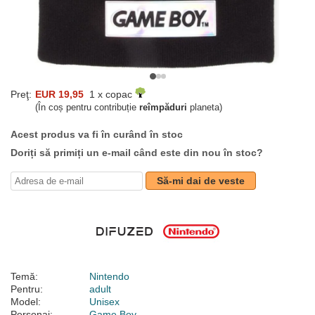
Preţ:
EUR 19,95
1 x copac
(În coș pentru contribuție
reîmpăduri
planeta)
Acest produs va fi în curând în stoc
Doriți să primiți un e-mail când este din nou în stoc?
Să-mi dai de veste
Temă:
Nintendo
Pentru:
adult
Model:
Unisex
Personaj:
Game Boy