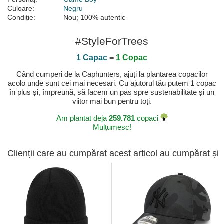
Culoare:
Negru
Condiție:
Nou; 100% autentic
#StyleForTrees
1 Capac
=
1 Copac
Când cumperi de la Caphunters, ajuți la plantarea copacilor
acolo unde sunt cei mai necesari. Cu ajutorul tău putem 1 copac
în plus și, împreună, să facem un pas spre sustenabilitate și un
viitor mai bun pentru toți.
Am plantat deja
259.781
copaci
Mulțumesc!
Clienții care au cumpărat acest articol au cumpărat și