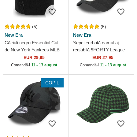
(5)
(5)
New Era
New Era
Căciuli negru Essential Cuff
Șepci curbată camuflaj
de New York Yankees MLB
reglabilă 9FORTY League
de New Era
Essential de New York
EUR 29,95
EUR 27,95
Yankees MLB de New Era
Comandă-l
11 - 13 august
Comandă-l
11 - 13 august
COPIL