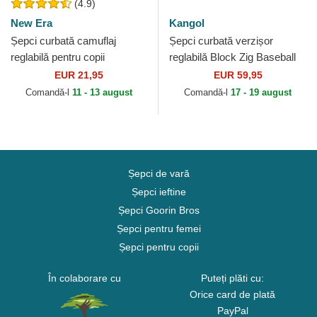
(4.9)
New Era
Kangol
Șepci curbată camuflaj
Șepci curbată verzișor
reglabilă pentru copii
reglabilă Block Zig Baseball
9FORTY League Essential
Green de Kangol
EUR 21,95
EUR 59,95
de New York Yankees MLB
Comandă-l
11 - 13 august
Comandă-l
17 - 19 august
de...
Șepci de vară
Șepci ieftine
Șepci Goorin Bros
Șepci pentru femei
Șepci pentru copii
În colaborare cu
Puteți plăti cu:
Orice card de plată
PayPal