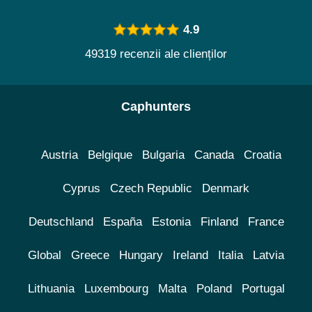
4.9
49319 recenzii ale clienților
Caphunters
Austria
Belgique
Bulgaria
Canada
Croatia
Cyprus
Czech Republic
Denmark
Deutschland
España
Estonia
Finland
France
Global
Greece
Hungary
Ireland
Italia
Latvia
Lithuania
Luxembourg
Malta
Poland
Portugal