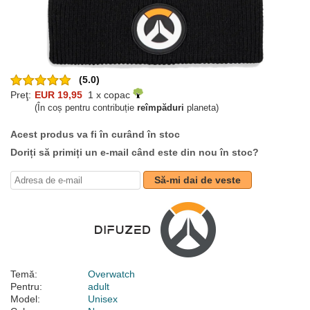
(5.0)
Preţ:
EUR 19,95
1 x copac
(În coș pentru contribuție
reîmpăduri
planeta)
Acest produs va fi în curând în stoc
Doriți să primiți un e-mail când este din nou în stoc?
Să-mi dai de veste
Temă:
Overwatch
Pentru:
adult
Model:
Unisex