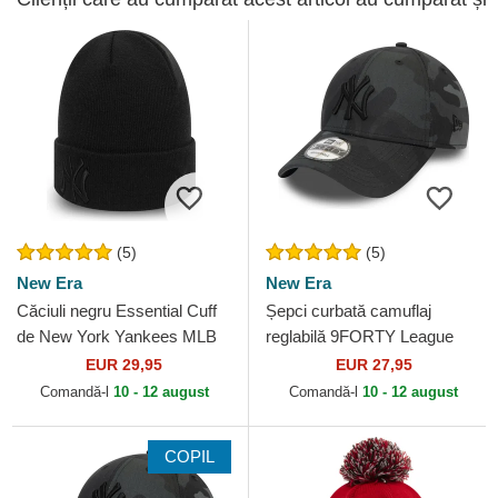
(5)
(5)
New Era
New Era
Căciuli negru Essential Cuff
Șepci curbată camuflaj
de New York Yankees MLB
reglabilă 9FORTY League
de New Era
Essential de New York
EUR 29,95
EUR 27,95
Yankees MLB de New Era
Comandă-l
10 - 12 august
Comandă-l
10 - 12 august
COPIL