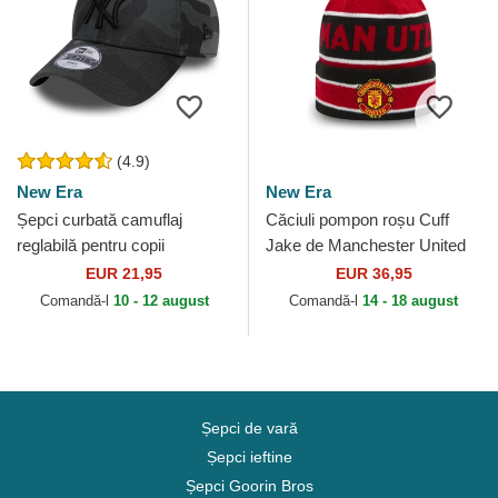
(4.9)
New Era
New Era
Șepci curbată camuflaj
Căciuli pompon roșu Cuff
reglabilă pentru copii
Jake de Manchester United
9FORTY League Essential
Football Club Premier League
EUR 21,95
EUR 36,95
de New York Yankees MLB
de New Era
Comandă-l
10 - 12 august
Comandă-l
14 - 18 august
de...
Șepci de vară
Șepci ieftine
Șepci Goorin Bros