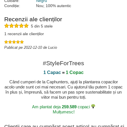
Culoare:
Negru
Condiție:
Nou; 100% autentic
Recenzii ale clienților
5 din 5 stele
1 recenzii ale clienților
Publicat pe 2022-12-10 de Lucio
#StyleForTrees
1 Capac
=
1 Copac
Când cumperi de la Caphunters, ajuți la plantarea copacilor
acolo unde sunt cei mai necesari. Cu ajutorul tău putem 1 copac
în plus și, împreună, să facem un pas spre sustenabilitate și un
viitor mai bun pentru toți.
Am plantat deja
259.589
copaci
Mulțumesc!
Clienții care au cumpărat acest articol au cumpărat și