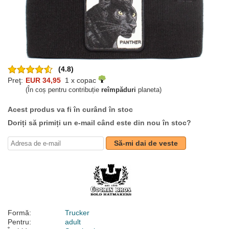
(4.8)
Preţ:
EUR 34,95
1 x copac
(În coș pentru contribuție
reîmpăduri
planeta)
Acest produs va fi în curând în stoc
Doriți să primiți un e-mail când este din nou în stoc?
Să-mi dai de veste
Formă:
Trucker
Pentru:
adult