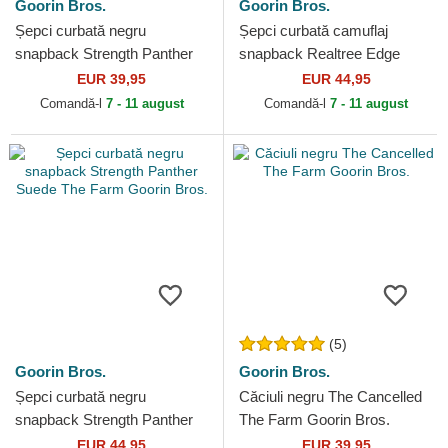
Goorin Bros.
Goorin Bros.
Șepci curbată negru
Șepci curbată camuflaj
snapback Strength Panther
snapback Realtree Edge
The Farm Goorin Bros.
Black Panther The Farm
EUR 39,95
EUR 44,95
Goorin Bros.
Comandă-l
7 - 11 august
Comandă-l
7 - 11 august
(5)
Goorin Bros.
Goorin Bros.
Șepci curbată negru
Căciuli negru The Cancelled
snapback Strength Panther
The Farm Goorin Bros.
Suede The Farm Goorin
EUR 44,95
EUR 39,95