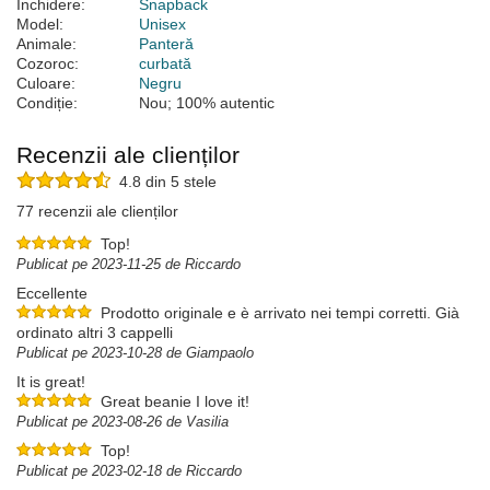
Închidere:
Snapback
Model:
Unisex
Animale:
Panteră
Cozoroc:
curbată
Culoare:
Negru
Condiție:
Nou; 100% autentic
Recenzii ale clienților
4.8 din 5 stele
77 recenzii ale clienților
Top!
Publicat pe 2023-11-25 de Riccardo
Eccellente
Prodotto originale e è arrivato nei tempi corretti. Già
ordinato altri 3 cappelli
Publicat pe 2023-10-28 de Giampaolo
It is great!
Great beanie I love it!
Publicat pe 2023-08-26 de Vasilia
Top!
Publicat pe 2023-02-18 de Riccardo