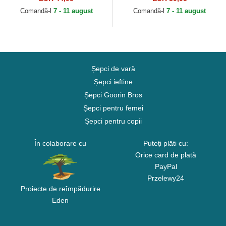
Bros.
Comandă-l
7 - 11 august
Comandă-l
7 - 11 august
Șepci de vară
Șepci ieftine
Șepci Goorin Bros
Șepci pentru femei
Șepci pentru copii
În colaborare cu
Puteți plăti cu:
Orice card de plată
PayPal
Przelewy24
Proiecte de reîmpădurire
Eden