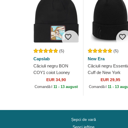
(5)
(5)
Capslab
New Era
Căciuli negru BON
Căciuli negru Essenti
COY1 coiot Looney
Cuff de New York
Tunes de Capslab
Yankees MLB de Ne
EUR 34,90
EUR 29,95
Era
Comandă-l
11 - 13 august
Comandă-l
11 - 13 aug
Șepci de vară
Șepci ieftine