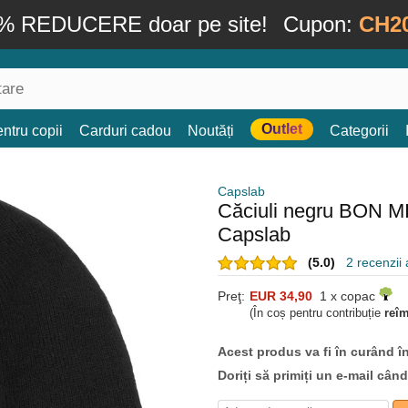
% REDUCERE doar pe site!
Cupon:
CH2
Outlet
ntru copii
Carduri cadou
Noutăți
Categorii
Capslab
Căciuli negru BON M
Capslab
(5.0)
2 recenzii a
Preţ:
EUR 34,90
1 x copac
(În coș pentru contribuție
reî
Acest produs va fi în curând î
Doriți să primiți un e-mail cân