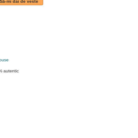
Să-mi dai de veste
ouse
 autentic