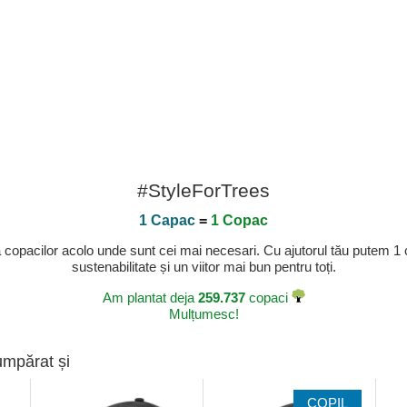
#StyleForTrees
1 Capac
=
1 Copac
a copacilor acolo unde sunt cei mai necesari. Cu ajutorul tău putem 1
sustenabilitate și un viitor mai bun pentru toți.
Am plantat deja
259.737
copaci
Mulțumesc!
umpărat și
COPIL