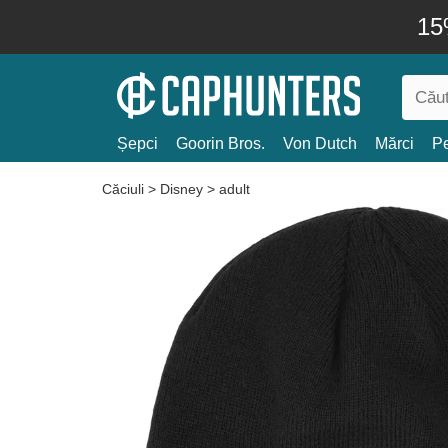
15
Șepci
Goorin Bros.
Von Dutch
Mărci
Pe
Căciuli
>
Disney
>
adult