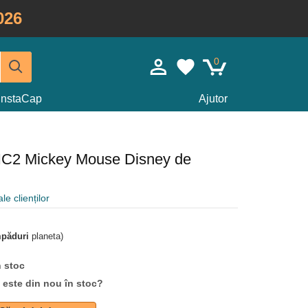
026
0
InstaCap
Ajutor
IC2 Mickey Mouse Disney de
le clienților
mpăduri
planeta)
n stoc
d este din nou în stoc?