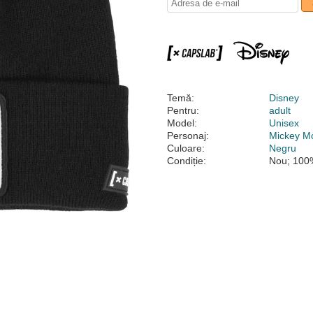
Temă:
Disney
Pentru:
adult
Model:
Unisex
Personaj:
Mickey M
Culoare:
Negru
Condiție:
Nou; 100%