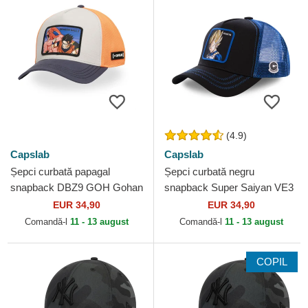
(4.9)
Capslab
Capslab
Șepci curbată papagal
Șepci curbată negru
snapback DBZ9 GOH Gohan
snapback Super Saiyan VE3
Vs Majin Buu Dragon Ball de
Vegeta Dragon Ball de
EUR 34,90
EUR 34,90
Capslab
Capslab
Comandă-l
11 - 13 august
Comandă-l
11 - 13 august
COPIL