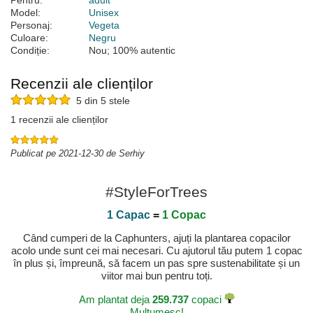
Pentru:
adult
Model:
Unisex
Personaj:
Vegeta
Culoare:
Negru
Condiție:
Nou; 100% autentic
Recenzii ale clienților
5 din 5 stele
1 recenzii ale clienților
Publicat pe 2021-12-30 de Serhiy
#StyleForTrees
1 Capac
=
1 Copac
Când cumperi de la Caphunters, ajuți la plantarea copacilor
acolo unde sunt cei mai necesari. Cu ajutorul tău putem 1 copac
în plus și, împreună, să facem un pas spre sustenabilitate și un
viitor mai bun pentru toți.
Am plantat deja
259.737
copaci
Mulțumesc!