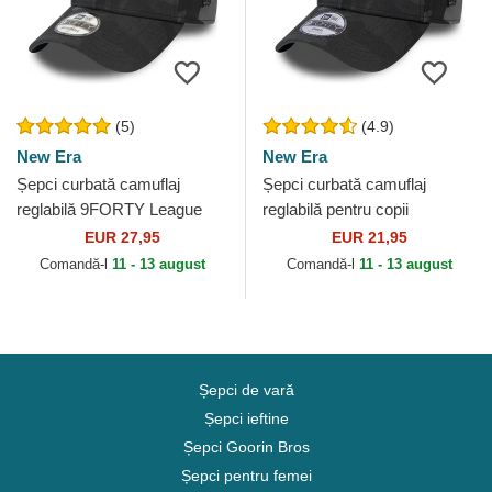
(5)
(4.9)
New Era
New Era
Șepci curbată camuflaj
Șepci curbată camuflaj
reglabilă 9FORTY League
reglabilă pentru copii
Essential de New York
9FORTY League Essential
EUR 27,95
EUR 21,95
Yankees MLB de New Era
de New York Yankees MLB
Comandă-l
11 - 13 august
Comandă-l
11 - 13 august
de...
Șepci de vară
Șepci ieftine
Șepci Goorin Bros
Șepci pentru femei