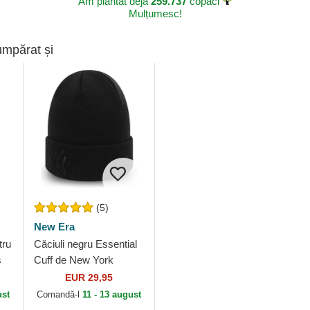
Am plantat deja
259.737
copaci
Mulțumesc!
umpărat și
(5)
New Era
tru
Căciuli negru Essential
s
Cuff de New York
B
Yankees MLB de New
EUR 29,95
Era
ust
Comandă-l
11 - 13 august