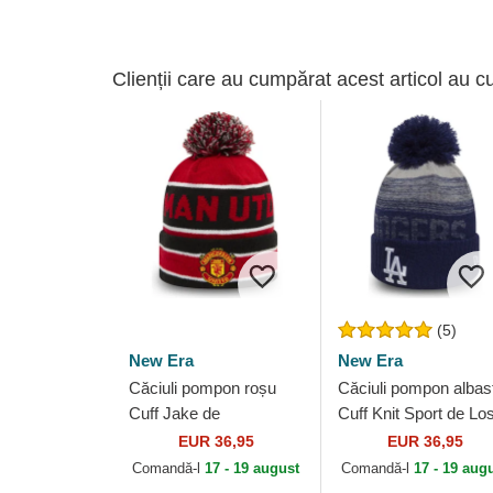
Clienții care au cumpărat acest articol au c
(5)
New Era
New Era
Căciuli pompon roșu
Căciuli pompon albas
Cuff Jake de
Cuff Knit Sport de Lo
Manchester United
Angeles Dodgers ML
EUR 36,95
EUR 36,95
Football Club Premier
de New Era
Comandă-l
17 - 19 august
Comandă-l
17 - 19 aug
League de New Era