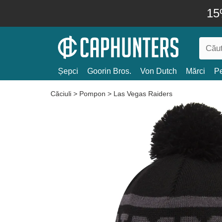
15
Șepci
Goorin Bros.
Von Dutch
Mărci
Pe
Căciuli
>
Pompon
>
Las Vegas Raiders