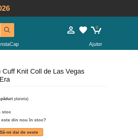
026
0
InstaCap
Ajutor
 Cuff Knit Coll de Las Vegas
Era
mpăduri
planeta)
n stoc
d este din nou în stoc?
Să-mi dai de veste