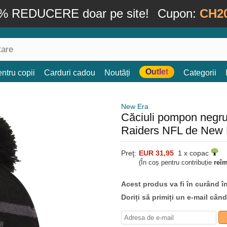
% REDUCERE doar pe site!
Cupon:
CH2
Outlet
ntru copii
Carduri cadou
Noutăți
Categorii
New Era
Căciuli pompon negru
Raiders NFL de New 
Preţ:
EUR 31,95
1 x copac
(În coș pentru contribuție
reî
Acest produs va fi în curând î
Doriți să primiți un e-mail cân