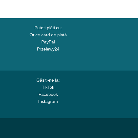
Puteți plăti cu:
Orice card de plată
PayPal
Przelewy24
Găsiți-ne la:
TikTok
Facebook
Instagram