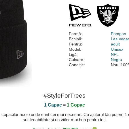
Formă:
Pompon
Echipă:
Las Vega
Pentru:
adult
Model:
Unisex
Ligă:
NFL
Culoare:
Negru
Condiție:
Nou; 100%
#StyleForTrees
1 Capac
=
1 Copac
a copacilor acolo unde sunt cei mai necesari. Cu ajutorul tău putem 1
sustenabilitate și un viitor mai bun pentru toți.