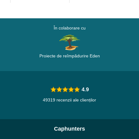
În colaborare cu
Proiecte de reîmpădurire Eden
4.9
49319 recenzii ale clienților
Caphunters