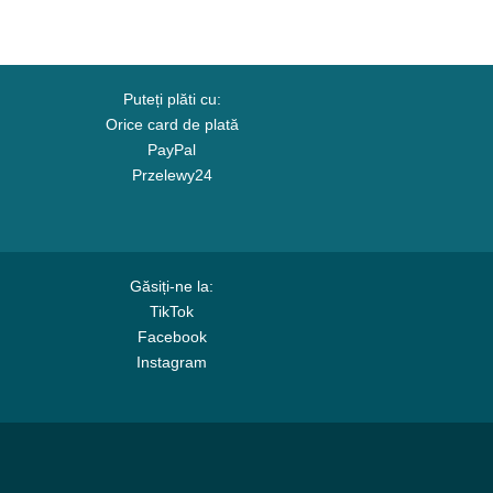
Puteți plăti cu:
Orice card de plată
PayPal
Przelewy24
Găsiți-ne la:
TikTok
Facebook
Instagram