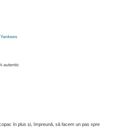
 Yankees
n
 autentic
 copac în plus și, împreună, să facem un pas spre