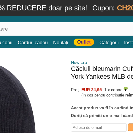
% REDUCERE doar pe site!
Cupon:
CH2
Outlet
 copii
Carduri cadou
Noutăți
Categorii
Ins
New Era
Căciuli bleumarin Cu
York Yankees MLB d
Preţ:
EUR 24,95
1 x copac
(În coș pentru contribuție
reî
Acest produs va fi în curând î
Doriți să primiți un e-mail cân