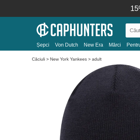
15
Șepci
Von Dutch
New Era
Mărci
Pentru
Căciuli
>
New York Yankees
>
adult