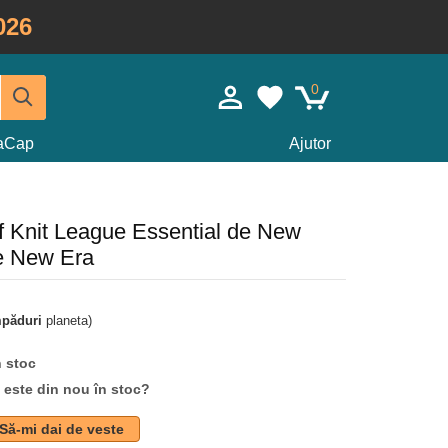
026
0
taCap
Ajutor
ff Knit League Essential de New
e New Era
mpăduri
planeta)
n stoc
d este din nou în stoc?
Să-mi dai de veste