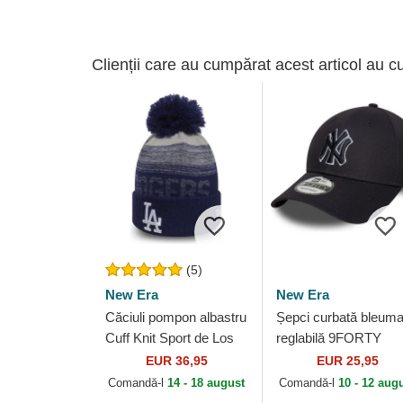
Clienții care au cumpărat acest articol au c
(5)
New Era
New Era
Căciuli pompon albastru
Șepci curbată bleuma
Cuff Knit Sport de Los
reglabilă 9FORTY
Angeles Dodgers MLB
Outline de New York
EUR 36,95
EUR 25,95
de New Era
Yankees MLB de Ne
Comandă-l
14 - 18 august
Comandă-l
10 - 12 aug
Era