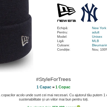
Echipă:
New York
Pentru:
adult
Model:
Unisex
Ligă:
MLB
Culoare:
Bleumari
Condiție:
Nou; 100%
#StyleForTrees
1 Capac
=
1 Copac
a copacilor acolo unde sunt cei mai necesari. Cu ajutorul tău putem 1
sustenabilitate și un viitor mai bun pentru toți.