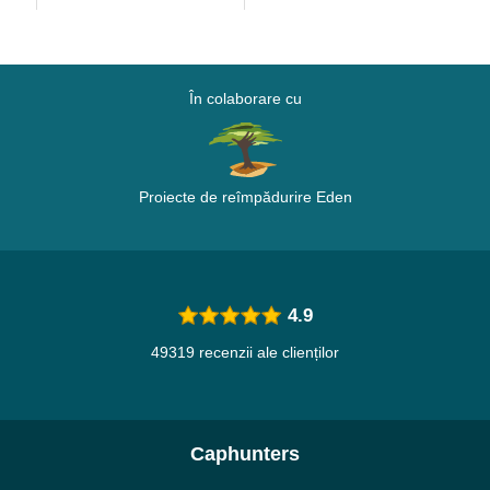
În colaborare cu
Proiecte de reîmpădurire Eden
4.9
49319 recenzii ale clienților
Caphunters