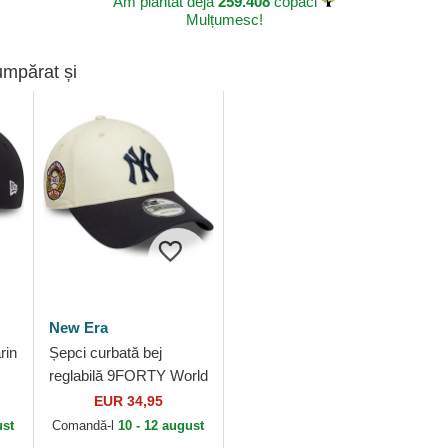
Am plantat deja
259.408
copaci
Mulțumesc!
umpărat și
New Era
rin
Șepci curbată bej
reglabilă 9FORTY World
Series de New York
EUR 34,95
w
Yankees MLB de New
ust
Comandă-l
10 - 12 august
Era