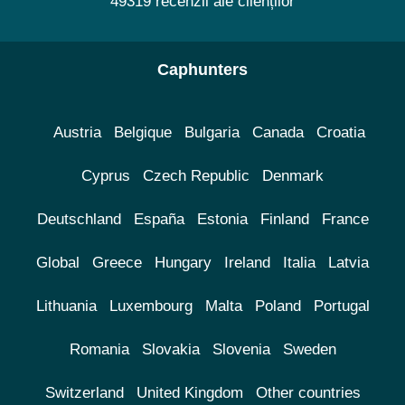
49319 recenzii ale clienților
Caphunters
Austria
Belgique
Bulgaria
Canada
Croatia
Cyprus
Czech Republic
Denmark
Deutschland
España
Estonia
Finland
France
Global
Greece
Hungary
Ireland
Italia
Latvia
Lithuania
Luxembourg
Malta
Poland
Portugal
Romania
Slovakia
Slovenia
Sweden
Switzerland
United Kingdom
Other countries