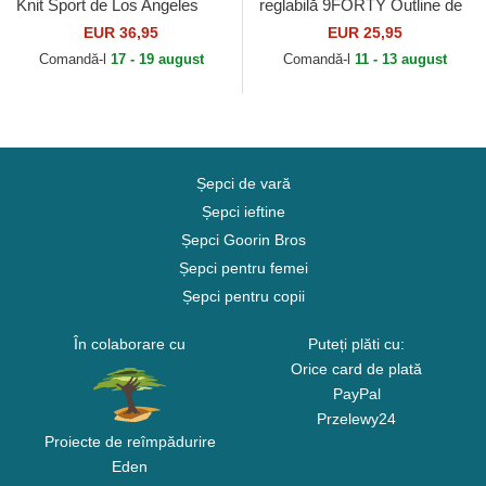
Knit Sport de Los Angeles
reglabilă 9FORTY Outline de
Dodgers MLB de New Era
New York Yankees MLB de
EUR 36,95
EUR 25,95
New Era
Comandă-l
17 - 19 august
Comandă-l
11 - 13 august
Șepci de vară
Șepci ieftine
Șepci Goorin Bros
Șepci pentru femei
Șepci pentru copii
În colaborare cu
Puteți plăti cu:
Orice card de plată
PayPal
Przelewy24
Proiecte de reîmpădurire
Eden