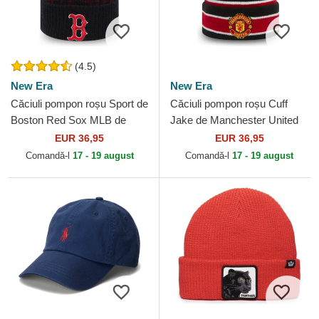
(4.5)
New Era
New Era
Căciuli pompon roșu Sport de
Căciuli pompon roșu Cuff
Boston Red Sox MLB de
Jake de Manchester United
New Era
Football Club Premier League
EUR 36,95
EUR 36,95
de New Era
Comandă-l
17 - 19 august
Comandă-l
17 - 19 august