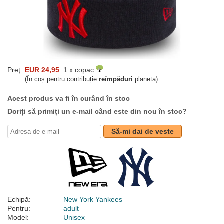
Preţ:
EUR 24,95
1 x copac
(În coș pentru contribuție
reîmpăduri
planeta)
Acest produs va fi în curând în stoc
Doriți să primiți un e-mail când este din nou în stoc?
Să-mi dai de veste
Echipă:
New York Yankees
Pentru:
adult
Model:
Unisex