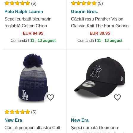
(5)
(5)
Polo Ralph Lauren
Goorin Bros.
Șepci curbată bleumarin
Căciuli roșu Panther Vision
reglabilă Cotton Chino
Classic Knit The Farm Goorin
Classic Sport de Polo Ralph
Bros.
EUR 64,95
EUR 39,95
Lauren
Comandă-l
11 - 13 august
Comandă-l
11 - 13 august
(5)
New Era
New Era
Căciuli pompon albastru Cuff
Șepci curbată bleumarin