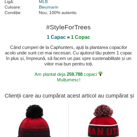
Ligă:
MLB
Culoare:
Bleumarin
Condiție:
Nou; 100% autentic
#StyleForTrees
1 Capac
=
1 Copac
Când cumperi de la Caphunters, ajuți la plantarea copacilor
acolo unde sunt cei mai necesari. Cu ajutorul tău putem 1 copac
în plus și, împreună, să facem un pas spre sustenabilitate și un
viitor mai bun pentru toți.
Am plantat deja
259.788
copaci
Mulțumesc!
Clienții care au cumpărat acest articol au cumpărat și