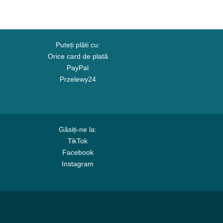
Puteți plăti cu:
Orice card de plată
PayPal
Przelewy24
Găsiți-ne la:
TikTok
Facebook
Instagram