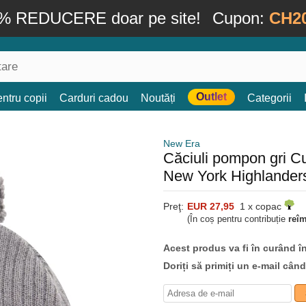
% REDUCERE doar pe site!
Cupon:
CH2
Outlet
ntru copii
Carduri cadou
Noutăți
Categorii
New Era
Căciuli pompon gri Cu
New York Highlande
Preţ:
EUR 27,95
1 x copac
(În coș pentru contribuție
reî
Acest produs va fi în curând î
Doriți să primiți un e-mail cân