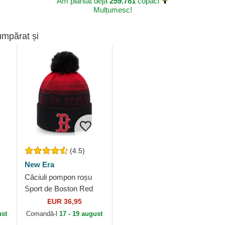
Am plantat deja
259.781
copaci
Mulțumesc!
umpărat și
(4.5)
New Era
Căciuli pompon roșu
Sport de Boston Red
Sox MLB de New Era
EUR 36,95
ust
Comandă-l
17 - 19 august