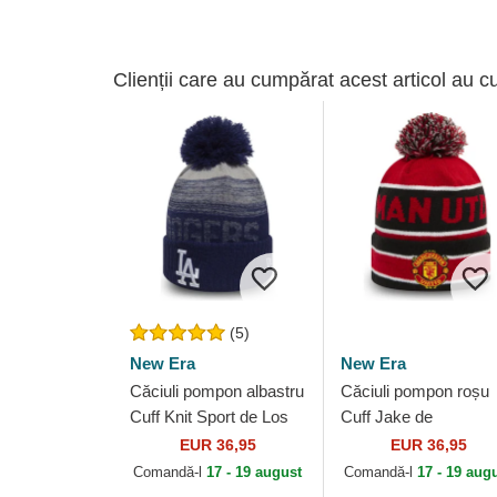
Clienții care au cumpărat acest articol au c
(5)
New Era
New Era
Căciuli pompon albastru
Căciuli pompon roșu
Cuff Knit Sport de Los
Cuff Jake de
Angeles Dodgers MLB
Manchester United
EUR 36,95
EUR 36,95
de New Era
Football Club Premier
Comandă-l
17 - 19 august
Comandă-l
17 - 19 aug
League de New Era