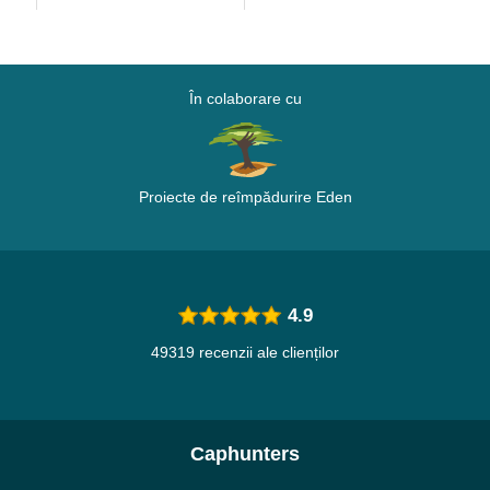
În colaborare cu
Proiecte de reîmpădurire Eden
4.9
49319 recenzii ale clienților
Caphunters