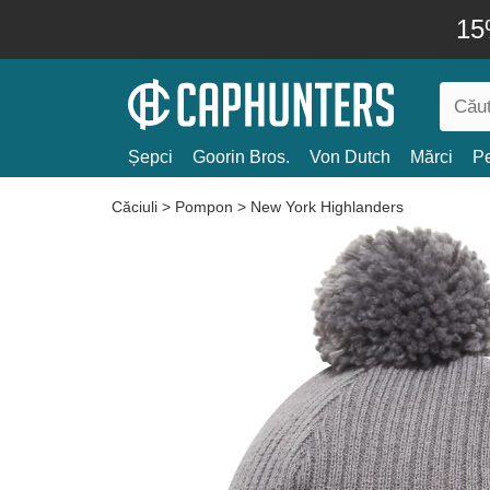
15
Șepci
Goorin Bros.
Von Dutch
Mărci
Pe
Căciuli
>
Pompon
>
New York Highlanders