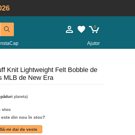
026
0
InstaCap
Ajutor
ff Knit Lightweight Felt Bobble de
rs MLB de New Era
mpăduri
planeta)
n stoc
d este din nou în stoc?
Să-mi dai de veste