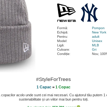
Formă:
Pompon
Echipă:
New York
Pentru:
adult
Model:
Unisex
Ligă:
MLB
Culoare:
Gri
Condiție:
Nou; 100%
#StyleForTrees
1 Capac
=
1 Copac
a copacilor acolo unde sunt cei mai necesari. Cu ajutorul tău putem 1
sustenabilitate și un viitor mai bun pentru toți.