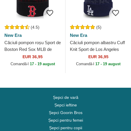
(4.5)
(5)
New Era
New Era
Căciuli pompon roșu Sport de
Căciuli pompon albastru Cuff
Boston Red Sox MLB de
Knit Sport de Los Angeles
New Era
Dodgers MLB de New Era
EUR 36,95
EUR 36,95
Comandă-l
17 - 19 august
Comandă-l
17 - 19 august
Șepci de vară
Șepci ieftine
Șepci Goorin Bros
Șepci pentru femei
Șepci pentru copii