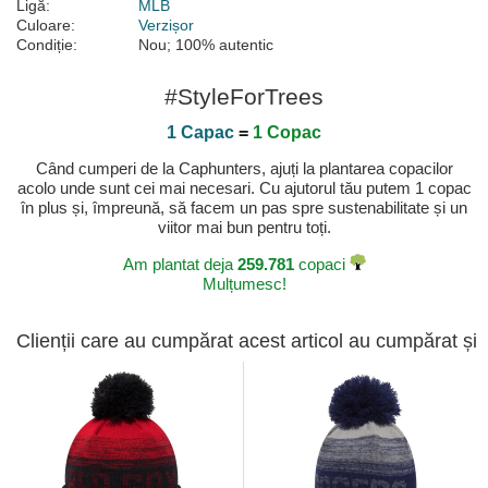
Ligă:
MLB
Culoare:
Verzișor
Condiție:
Nou; 100% autentic
#StyleForTrees
1 Capac
=
1 Copac
Când cumperi de la Caphunters, ajuți la plantarea copacilor
acolo unde sunt cei mai necesari. Cu ajutorul tău putem 1 copac
în plus și, împreună, să facem un pas spre sustenabilitate și un
viitor mai bun pentru toți.
Am plantat deja
259.781
copaci
Mulțumesc!
Clienții care au cumpărat acest articol au cumpărat și