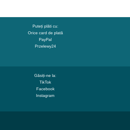
Puteți plăti cu:
Orice card de plată
PayPal
Przelewy24
Găsiți-ne la:
TikTok
Facebook
Instagram