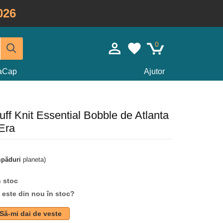
026
0
taCap
Ajutor
ff Knit Essential Bobble de Atlanta
Era
mpăduri
planeta)
n stoc
d este din nou în stoc?
Să-mi dai de veste