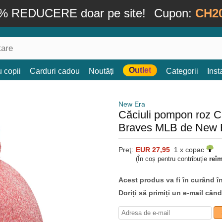
% REDUCERE doar pe site!
Cupon:
CH2
Outlet
 copii
Carduri cadou
Noutăți
Categorii
Ins
New Era
Căciuli pompon roz Cu
Braves MLB de New 
Preţ:
EUR 27,95
1 x copac
(În coș pentru contribuție
reî
Acest produs va fi în curând î
Doriți să primiți un e-mail cân