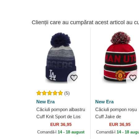
Clienții care au cumpărat acest articol au c
(5)
New Era
New Era
Căciuli pompon albastru
Căciuli pompon roșu
Cuff Knit Sport de Los
Cuff Jake de
Angeles Dodgers MLB
Manchester United
EUR 36,95
EUR 36,95
de New Era
Football Club Premier
Comandă-l
14 - 18 august
Comandă-l
14 - 18 aug
League de New Era