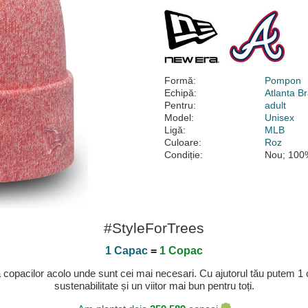
Formă:
Pompon
Echipă:
Atlanta B
Pentru:
adult
Model:
Unisex
Ligă:
MLB
Culoare:
Roz
Condiție:
Nou; 100%
#StyleForTrees
1 Capac
=
1 Copac
a copacilor acolo unde sunt cei mai necesari. Cu ajutorul tău putem 1
sustenabilitate și un viitor mai bun pentru toți.