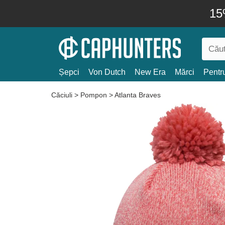
15
Șepci
Von Dutch
New Era
Mărci
Pentru
Căciuli
>
Pompon
>
Atlanta Braves