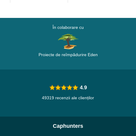
În colaborare cu
Proiecte de reîmpădurire Eden
4.9
49319 recenzii ale clienților
Caphunters