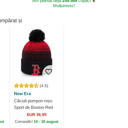
Am plantat deja
259.589
copaci
Mulțumesc!
umpărat și
(4.5)
New Era
Căciuli pompon roșu
Sport de Boston Red
Sox MLB de New Era
EUR 36,95
ust
Comandă-l
14 - 18 august