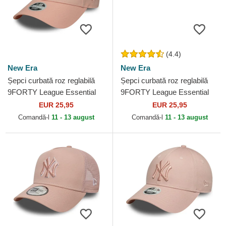
(4.4)
New Era
New Era
Șepci curbată roz reglabilă
Șepci curbată roz reglabilă
9FORTY League Essential
9FORTY League Essential
de New York Yankees MLB
de New York Yankees MLB
EUR 25,95
EUR 25,95
de New Era
de New Era
Comandă-l
11 - 13 august
Comandă-l
11 - 13 august