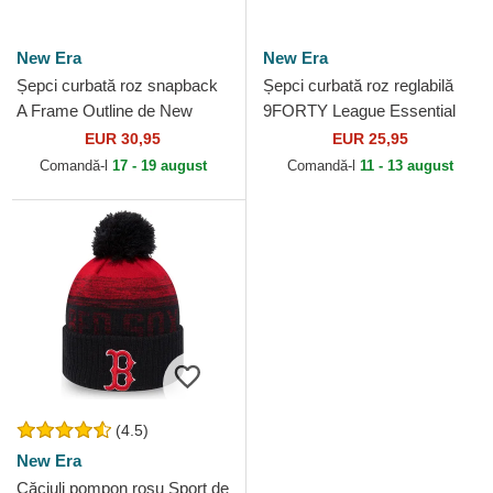
New Era
New Era
Șepci curbată roz snapback
Șepci curbată roz reglabilă
A Frame Outline de New
9FORTY League Essential
York Yankees MLB de New
de New York Yankees MLB
EUR 30,95
EUR 25,95
Era
de New Era
Comandă-l
17 - 19 august
Comandă-l
11 - 13 august
(4.5)
New Era
Căciuli pompon roșu Sport de