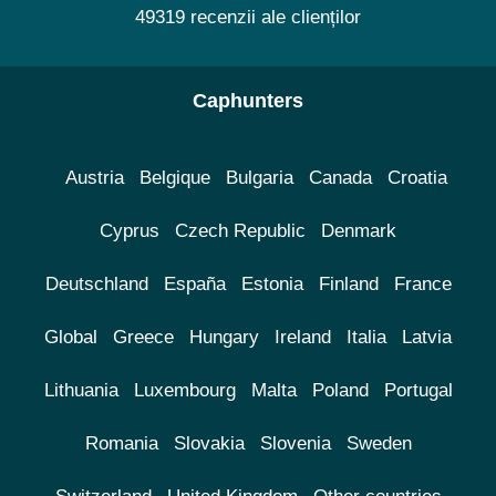
49319 recenzii ale clienților
Caphunters
Austria
Belgique
Bulgaria
Canada
Croatia
Cyprus
Czech Republic
Denmark
Deutschland
España
Estonia
Finland
France
Global
Greece
Hungary
Ireland
Italia
Latvia
Lithuania
Luxembourg
Malta
Poland
Portugal
Romania
Slovakia
Slovenia
Sweden