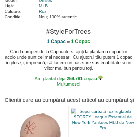
Model:
Unisex
Ligă:
MLB
Culoare:
Roz
Condiție:
Nou; 100% autentic
#StyleForTrees
1 Capac
=
1 Copac
Când cumperi de la Caphunters, ajuți la plantarea copacilor
acolo unde sunt cei mai necesari. Cu ajutorul tău putem 1 copac
în plus și, împreună, să facem un pas spre sustenabilitate și un
viitor mai bun pentru toți.
Am plantat deja
259.781
copaci
Mulțumesc!
Clienții care au cumpărat acest articol au cumpărat și