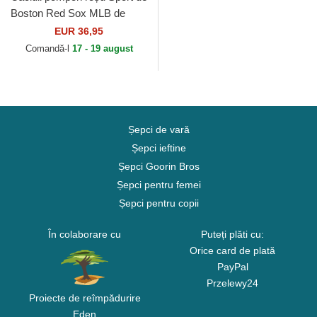
Boston Red Sox MLB de
New Era
EUR 36,95
Comandă-l
17 - 19 august
Șepci de vară
Șepci ieftine
Șepci Goorin Bros
Șepci pentru femei
Șepci pentru copii
În colaborare cu
Puteți plăti cu:
Orice card de plată
PayPal
Przelewy24
Proiecte de reîmpădurire
Eden