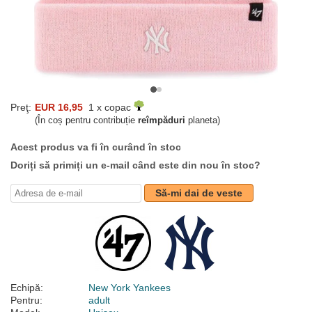
Preţ:
EUR 16,95
1 x copac
(În coș pentru contribuție
reîmpăduri
planeta)
Acest produs va fi în curând în stoc
Doriți să primiți un e-mail când este din nou în stoc?
Să-mi dai de veste
Echipă:
New York Yankees
Pentru:
adult