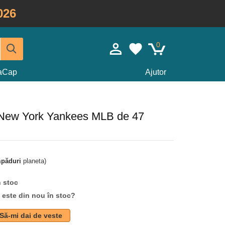
026
0
taCap
Ajutor
e New York Yankees MLB de 47
mpăduri
planeta)
n stoc
d este din nou în stoc?
Să-mi dai de veste