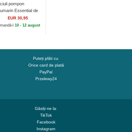
ciuli pompon
eumarin Essential de
d Bull Racing
EUR 30,95
rmula 1 de New Era
mandă-l
10 - 12 august
Puteți plăti cu:
Orice card de plată
PayPal
Przelewy24
Găsiți-ne la:
TikTok
Facebook
Instagram