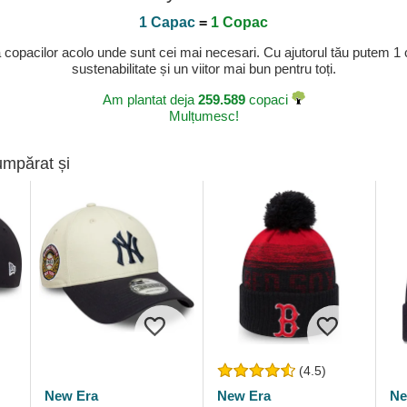
1 Capac
=
1 Copac
a copacilor acolo unde sunt cei mai necesari. Cu ajutorul tău putem 1
sustenabilitate și un viitor mai bun pentru toți.
Am plantat deja
259.589
copaci
Mulțumesc!
umpărat și
(4.5)
New Era
New Era
Ne