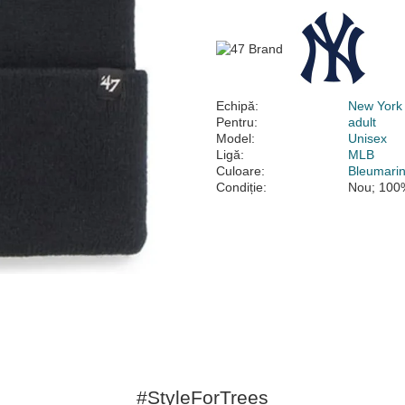
Echipă:
New York
Pentru:
adult
Model:
Unisex
Ligă:
MLB
Culoare:
Bleumari
Condiție:
Nou; 100%
#StyleForTrees