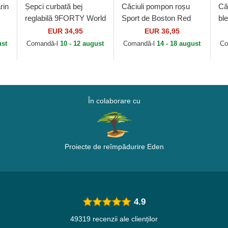
rin
Șepci curbată bej
Căciuli pompon roșu
Că
reglabilă 9FORTY World
Sport de Boston Red
bl
Series de New York
Sox MLB de New Era
Re
EUR 34,95
EUR 36,95
w
Yankees MLB de New
Fo
ust
Comandă-l
10 - 12 august
Comandă-l
14 - 18 august
Co
Era
În colaborare cu
Proiecte de reîmpădurire Eden
4.9
49319 recenzii ale clienților