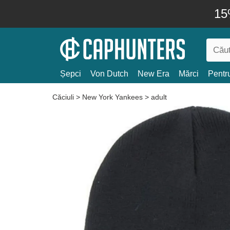
15
Șepci
Von Dutch
New Era
Mărci
Pentru
Căciuli
>
New York Yankees
>
adult