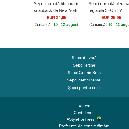
Șepci curbată bleumarin
Șepci curbată bleuma
snapback de New York
reglabilă 9FORTY
Yankees MLB de 47
Outline de New York
EUR 24,95
EUR 25,95
Brand
Yankees MLB de Ne
Comandă-l
10 - 12 august
Comandă-l
10 - 12 aug
Era
Șepci de vară
Șepci ieftine
Șepci Goorin Bros
Șepci pentru femei
Șepci pentru copii
Ajutor
Contul meu
#StyleForTrees
Preferințe de consimțământ