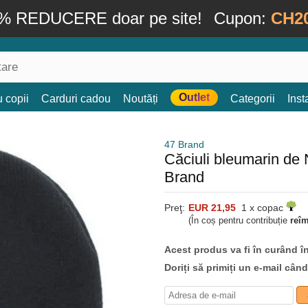
% REDUCERE doar pe site!
Cupon:
CH2
Outlet
 copii
Carduri cadou
Noutăți
Categorii
Ins
47 Brand
Căciuli bleumarin d
Brand
Preţ:
EUR 21,95
1 x copac
(În coș pentru contribuție
reî
Acest produs va fi în curând î
Doriți să primiți un e-mail cân