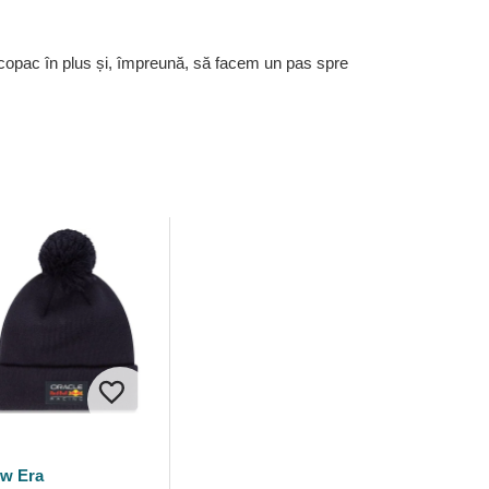
 copac în plus și, împreună, să facem un pas spre
w Era