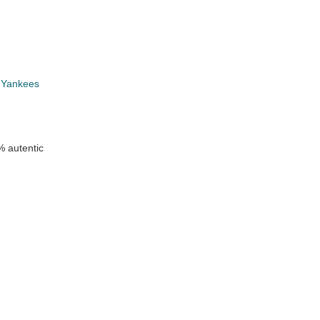
 Yankees
n
 autentic