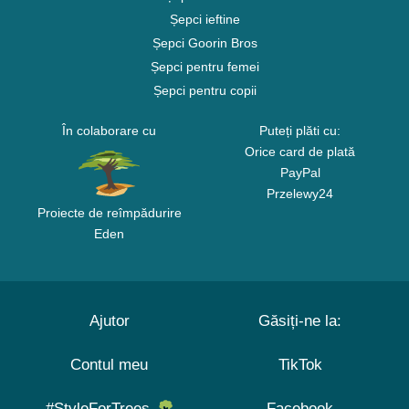
Șepci ieftine
Șepci Goorin Bros
Șepci pentru femei
Șepci pentru copii
În colaborare cu
Puteți plăti cu:
Orice card de plată
PayPal
Przelewy24
Proiecte de reîmpădurire
Eden
Ajutor
Găsiți-ne la:
Contul meu
TikTok
#StyleForTrees
Facebook