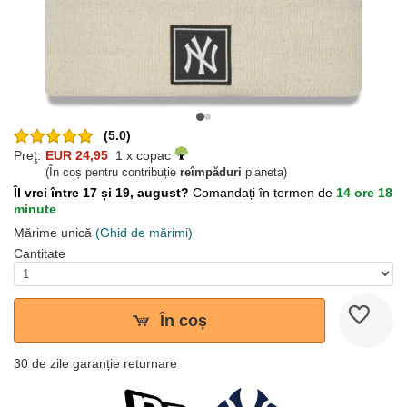
(5.0)
Preţ:
EUR 24,95
1 x copac
(În coș pentru contribuție
reîmpăduri
planeta)
Îl vrei între 17 și 19, august?
Comandați în termen de
14 ore 18
minute
Mărime unică
(Ghid de mărimi)
Cantitate
În coș
30 de zile garanție returnare