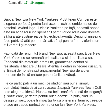
Comandă-l
17 - 19 august
Șapca New Era New York Yankees MLB Team Cuff bej este
alegerea perfectă pentru fanii acestei echipe emblematice de
baseball. Având logo-ul clasic Yankees pe față, această șapcă
este un accesoriu indispensabil pentru orice adult care dorește
să își arate susținerea pentru echipa favorită. Designul unisex o
face potrivită atât pentru bărbați, cât și pentru femei, oferind un
stil versatil și modern.
Fabricată de renumitul brand New Era, această șapcă bej New
York Yankees se remarcă prin calitatea și durabilitatea sa.
Fabricată din materiale premium, garantează confort și
rezistență la fiecare utilizare. Atenția la detalii în fiecare cusătură
și finisaj demonstrează angajamentul New Era de a oferi
produse de înaltă calitate pentru fanii adevărați.
Fie că participați la un meci pe stadion sau pur și simplu
completați ținuta de zi cu zi, această șapcă Yankees Team Cuff
este alegerea ideală. Nuanța sa bej îi conferă o notă de eleganță
și sofisticare, perfectă pentru orice ocazie. În plus, fiind un
design unisex, poate fi împărtășită cu prietenii și familia, ceea ce
o face un cadou perfect pentru orice fan New York Yankees.