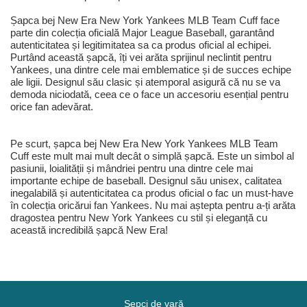
Șapca bej New Era New York Yankees MLB Team Cuff face
parte din colecția oficială Major League Baseball, garantând
autenticitatea și legitimitatea sa ca produs oficial al echipei.
Purtând această șapcă, îți vei arăta sprijinul neclintit pentru
Yankees, una dintre cele mai emblematice și de succes echipe
ale ligii. Designul său clasic și atemporal asigură că nu se va
demoda niciodată, ceea ce o face un accesoriu esențial pentru
orice fan adevărat.
Pe scurt, șapca bej New Era New York Yankees MLB Team
Cuff este mult mai mult decât o simplă șapcă. Este un simbol al
pasiunii, loialității și mândriei pentru una dintre cele mai
importante echipe de baseball. Designul său unisex, calitatea
inegalabilă și autenticitatea ca produs oficial o fac un must-have
în colecția oricărui fan Yankees. Nu mai aștepta pentru a-ți arăta
dragostea pentru New York Yankees cu stil și eleganță cu
această incredibilă șapcă New Era!
Șepci de vară