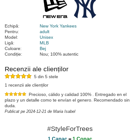
Echipă:
New York Yankees
Pentru:
adult
Model:
Unisex
Ligă:
MLB
Culoare:
Bej
Condiție:
Nou; 100% autentic
Recenzii ale clienților
5 din 5 stele
1 recenzii ale clienților
Precioso, cálido y calidad 100% . Entregado en el
plazo y un detalle como te envían el genero. Recomendado sin
duda.
Publicat pe 2024-12-21 de Maria Isabel
#StyleForTrees
1 Capac
=
1 Copac