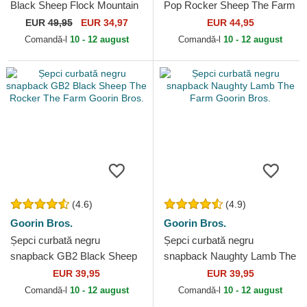
Black Sheep Flock Mountain
Pop Rocker Sheep The Farm
The Farm Flats The Farm
Goorin Bros.
EUR
49,95
EUR 34,97
EUR 44,95
Goorin Bros.
Comandă-l
10 - 12 august
Comandă-l
10 - 12 august
(4.6)
(4.9)
Goorin Bros.
Goorin Bros.
Șepci curbată negru
Șepci curbată negru
snapback GB2 Black Sheep
snapback Naughty Lamb The
The Rocker The Farm Goorin
Farm Goorin Bros.
EUR 39,95
EUR 39,95
Bros.
Comandă-l
10 - 12 august
Comandă-l
10 - 12 august