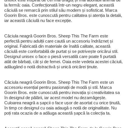
la fermă: oaia. Confecționată într-un negru elegant, această
căciulă se remarcă prin stilul său modern și sofisticat. Marca
Goorin Bros. este cunoscută pentru calitatea și atenția la detalii,
iar această căciulă nu face excepție.
Căciula neagră Goorin Bros. Sheep This The Farm este
perfectă pentru adulții care caută un accesoriu îndrăzneț și
original. Fabricată din materiale de înaltă calitate, această
căciulă este confortabilă de purtat și se potrivește oricărui stil.
Designul unisex o face o piesă versatilă care poate fi purtată
atât de bărbați, cât și de femei. Oaia este vedeta acestei căciuli,
adăugând o notă distractivă și unică oricărei ținute.
Căciula neagră Goorin Bros. Sheep This The Farm este un
accesoriu esențial pentru pasionații de modă și stil. Marca
Goorin Bros. este cunoscută pentru inovația și creativitatea sa
în designul de pălării, iar acest model nu dezamăgește.
Culoarea neagră a șapcii o face ușor de asortat cu orice ținută,
în timp ce designul cu oaia adaugă o notă de originalitate. Nu
poți rata ocazia de a adăuga această șapcă la colecția ta.