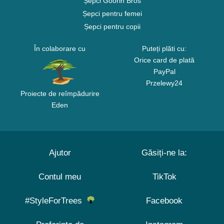
Șepci Goorin Bros
Șepci pentru femei
Șepci pentru copii
În colaborare cu
Puteți plăti cu:
Orice card de plată
PayPal
Przelewy24
Proiecte de reîmpădurire
Eden
Ajutor
Găsiți-ne la:
Contul meu
TikTok
#StyleForTrees
Facebook