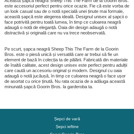
Această șapcă neagră Sheep This The Farm de la Goorin Bros.
este accesoriul perfect pentru orice ocazie. Fie că este vorba de
un look casual sau de o notă specială unei ținute mai formale,
această șapcă este alegerea ideală. Designul unisex al șapcii o
face potrivită pentru toată lumea, în timp ce culoarea neagră
adaugă o notă de eleganță. Oaia din design adaugă o notă
distractivă și originală care nu va trece neobservată.
Pe scurt, șapca neagră Sheep This The Farm de la Goorin
Bros. este o piesă unică și versatilă care ar trebui să fie un
element de bază în colecția ta de pălării. Fabricată din materiale
de înaltă calitate, acest design unisex este perfect pentru adulții
care caută un accesoriu original și modern. Designul cu oaia
adaugă o notă jucăușă, în timp ce culoarea neagră o face ușor
de asortat cu orice ținută. Nu rata ocazia de a adăuga această
minunată șapcă Goorin Bros. la garderoba ta.
Șepci de vară
Șepci ieftine