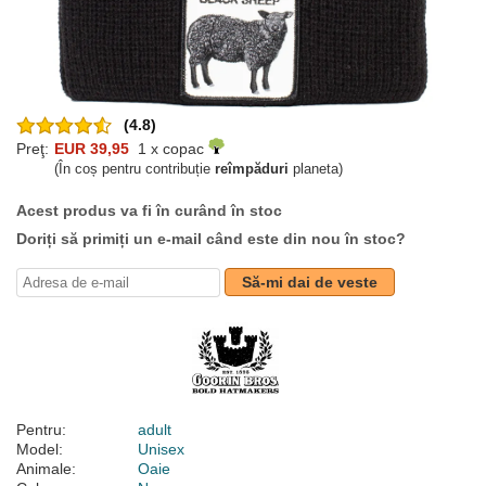
(4.8)
Preţ:
EUR 39,95
1 x copac
(În coș pentru contribuție
reîmpăduri
planeta)
Acest produs va fi în curând în stoc
Doriți să primiți un e-mail când este din nou în stoc?
Să-mi dai de veste
Pentru:
adult
Model:
Unisex
Animale:
Oaie