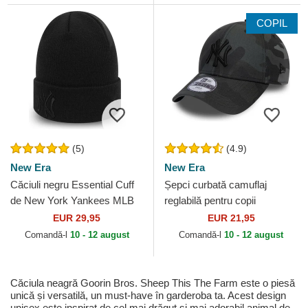
COPIL
(5)
(4.9)
New Era
New Era
Căciuli negru Essential Cuff
Șepci curbată camuflaj
de New York Yankees MLB
reglabilă pentru copii
de New Era
9FORTY League Essential
EUR 29,95
EUR 21,95
de New York Yankees MLB
Comandă-l
10 - 12 august
Comandă-l
10 - 12 august
de...
Căciula neagră Goorin Bros. Sheep This The Farm este o piesă
unică și versatilă, un must-have în garderoba ta. Acest design
unisex este inspirat de cel mai drăguț și mai adorabil animal de