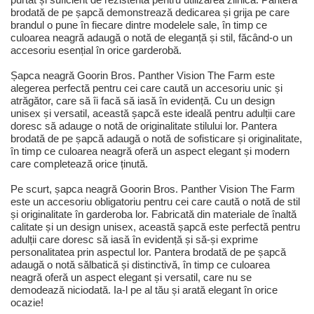
brodată de pe șapcă demonstrează dedicarea și grija pe care
brandul o pune în fiecare dintre modelele sale, în timp ce
culoarea neagră adaugă o notă de eleganță și stil, făcând-o un
accesoriu esențial în orice garderobă.
Șapca neagră Goorin Bros. Panther Vision The Farm este
alegerea perfectă pentru cei care caută un accesoriu unic și
atrăgător, care să îi facă să iasă în evidență. Cu un design
unisex și versatil, această șapcă este ideală pentru adulții care
doresc să adauge o notă de originalitate stilului lor. Pantera
brodată de pe șapcă adaugă o notă de sofisticare și originalitate,
în timp ce culoarea neagră oferă un aspect elegant și modern
care completează orice ținută.
Pe scurt, șapca neagră Goorin Bros. Panther Vision The Farm
este un accesoriu obligatoriu pentru cei care caută o notă de stil
și originalitate în garderoba lor. Fabricată din materiale de înaltă
calitate și un design unisex, această șapcă este perfectă pentru
adulții care doresc să iasă în evidență și să-și exprime
personalitatea prin aspectul lor. Pantera brodată de pe șapcă
adaugă o notă sălbatică și distinctivă, în timp ce culoarea
neagră oferă un aspect elegant și versatil, care nu se
demodează niciodată. Ia-l pe al tău și arată elegant în orice
ocazie!