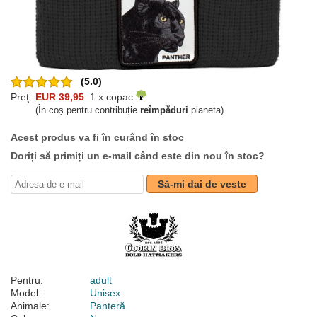
(5.0)
Preţ:
EUR 39,95
1 x copac
(În coș pentru contribuție
reîmpăduri
planeta)
Acest produs va fi în curând în stoc
Doriți să primiți un e-mail când este din nou în stoc?
Să-mi dai de veste
Pentru:
adult
Model:
Unisex
Animale:
Panteră