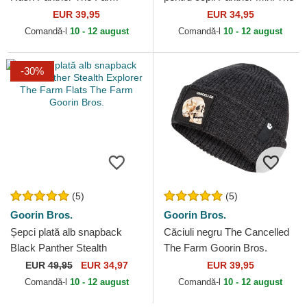
Goorin Bros.
Farm Goorin Bros.
EUR 39,95
EUR 34,95
Comandă-l
10 - 12 august
Comandă-l
10 - 12 august
-30%
(5)
(5)
Goorin Bros.
Goorin Bros.
Șepci plată alb snapback
Căciuli negru The Cancelled
Black Panther Stealth
The Farm Goorin Bros.
Explorer The Farm Flats The
EUR
49,95
EUR 34,97
EUR 39,95
Farm Goorin Bros.
Comandă-l
10 - 12 august
Comandă-l
10 - 12 august