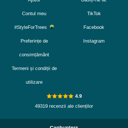
Contul meu
TikTok
#StyleForTrees
Facebook
Preferințe de
Instagram
consimțământ
Termeni și condiții de
utilizare
4.9
49319 recenzii ale clienților
Caphunters