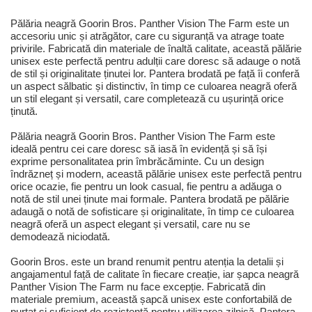
Pălăria neagră Goorin Bros. Panther Vision The Farm este un
accesoriu unic și atrăgător, care cu siguranță va atrage toate
privirile. Fabricată din materiale de înaltă calitate, această pălărie
unisex este perfectă pentru adulții care doresc să adauge o notă
de stil și originalitate ținutei lor. Pantera brodată pe față îi conferă
un aspect sălbatic și distinctiv, în timp ce culoarea neagră oferă
un stil elegant și versatil, care completează cu ușurință orice
ținută.
Pălăria neagră Goorin Bros. Panther Vision The Farm este
ideală pentru cei care doresc să iasă în evidență și să își
exprime personalitatea prin îmbrăcăminte. Cu un design
îndrăzneț și modern, această pălărie unisex este perfectă pentru
orice ocazie, fie pentru un look casual, fie pentru a adăuga o
notă de stil unei ținute mai formale. Pantera brodată pe pălărie
adaugă o notă de sofisticare și originalitate, în timp ce culoarea
neagră oferă un aspect elegant și versatil, care nu se
demodează niciodată.
Goorin Bros. este un brand renumit pentru atenția la detalii și
angajamentul față de calitate în fiecare creație, iar șapca neagră
Panther Vision The Farm nu face excepție. Fabricată din
materiale premium, această șapcă unisex este confortabilă de
purtat și suficient de rezistentă pentru utilizarea zilnică. Pantera