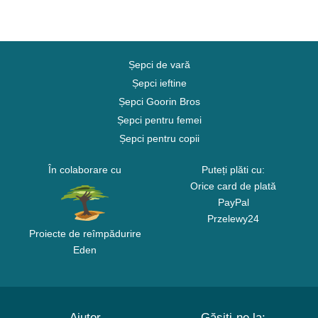
Șepci de vară
Șepci ieftine
Șepci Goorin Bros
Șepci pentru femei
Șepci pentru copii
În colaborare cu
Puteți plăti cu:
Orice card de plată
PayPal
Przelewy24
Proiecte de reîmpădurire
Eden
Ajutor
Găsiți-ne la: