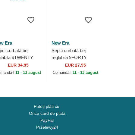
w Era
New Era
pci curbată bej
Șepci curbată bej
glabilă 9TWENTY
reglabilă 9FORTY
rld Series
Metallic de New York
EUR 34,95
EUR 27,95
operstown de New
Yankees MLB de New
mandă-l
11 - 13 august
Comandă-l
11 - 13 august
rk Yankees MLB de
Era
w Era
Puteți plăti cu:
Orice card de plată
PayPal
Przelewy24