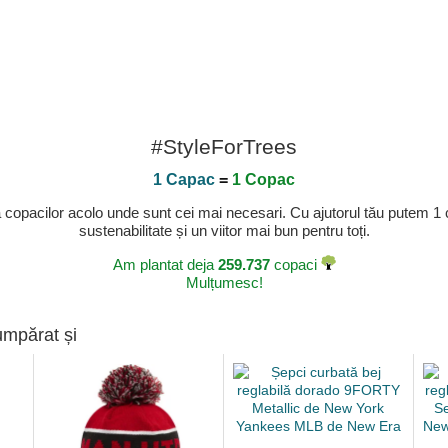
#StyleForTrees
1 Capac
=
1 Copac
a copacilor acolo unde sunt cei mai necesari. Cu ajutorul tău putem 1
sustenabilitate și un viitor mai bun pentru toți.
Am plantat deja
259.737
copaci
Mulțumesc!
umpărat și