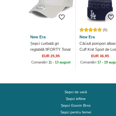
(5)
New Era
New Era
Șepci curbată gri
Căciuli pompon albas
reglabilă 9FORTY Tonal
Cuff Knit Sport de Lo
de New York Yankees
Angeles Dodgers ML
EUR 25,95
EUR 36,95
MLB de New Era
de New Era
Comandă-l
11 - 13 august
Comandă-l
17 - 19 aug
Șepci de vară
Șepci ieftine
Șepci Goorin Bros
Șepci pentru femei