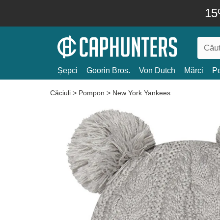
15
Șepci
Goorin Bros.
Von Dutch
Mărci
Pe
Căciuli
>
Pompon
>
New York Yankees