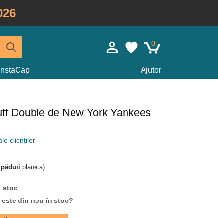
026
0
InstaCap
Ajutor
uff Double de New York Yankees
le clienților
mpăduri
planeta)
n stoc
d este din nou în stoc?