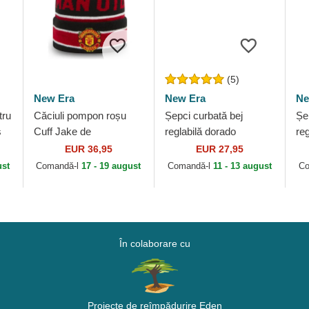
(5)
New Era
New Era
Ne
tru
Căciuli pompon roșu
Șepci curbată bej
Șe
s
Cuff Jake de
reglabilă dorado
re
B
Manchester United
9FORTY Metallic de
Wo
EUR 36,95
EUR 27,95
Football Club Premier
New York Yankees
Co
ust
Comandă-l
17 - 19 august
Comandă-l
11 - 13 august
Co
League de New Era
MLB de New Era
Yo
Ne
În colaborare cu
Proiecte de reîmpădurire Eden