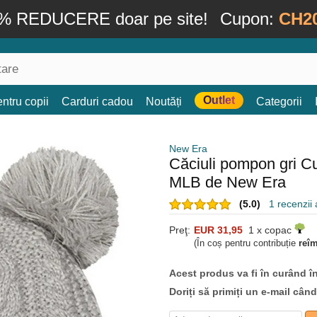
% REDUCERE doar pe site!
Cupon:
CH2
Outlet
ntru copii
Carduri cadou
Noutăți
Categorii
New Era
Căciuli pompon gri C
MLB de New Era
(5.0)
1 recenzii a
Preţ:
EUR 31,95
1 x copac
(În coș pentru contribuție
reî
Acest produs va fi în curând î
Doriți să primiți un e-mail cân