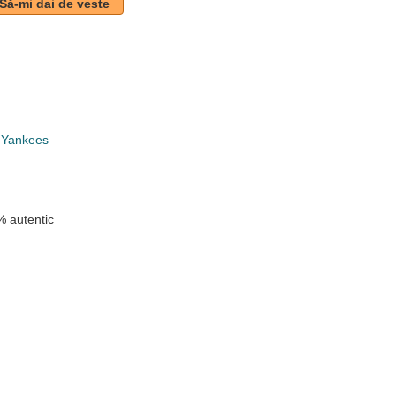
Să-mi dai de veste
 Yankees
 autentic