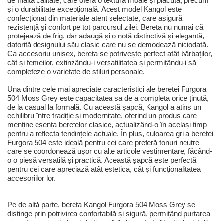
de înaltă calitate, care oferă o textură moale și plăcută, precum
și o durabilitate excepțională. Acest model Kangol este
confecționat din materiale atent selectate, care asigură
rezistență și confort pe tot parcursul zilei. Bereta nu numai că
protejează de frig, dar adaugă și o notă distinctivă și elegantă,
datorită designului său clasic care nu se demodează niciodată.
Ca accesoriu unisex, bereta se potrivește perfect atât bărbaților,
cât și femeilor, extinzându-i versatilitatea și permițându-i să
completeze o varietate de stiluri personale.
Una dintre cele mai apreciate caracteristici ale beretei Furgora
504 Moss Grey este capacitatea sa de a completa orice ținută,
de la casual la formală. Cu această șapcă, Kangol a atins un
echilibru între tradiție și modernitate, oferind un produs care
menține esența beretelor clasice, actualizând-o în același timp
pentru a reflecta tendințele actuale. În plus, culoarea gri a beretei
Furgora 504 este ideală pentru cei care preferă tonuri neutre
care se coordonează ușor cu alte articole vestimentare, făcând-
o o piesă versatilă și practică. Această șapcă este perfectă
pentru cei care apreciază atât estetica, cât și funcționalitatea
accesoriilor lor.
Pe de altă parte, bereta Kangol Furgora 504 Moss Grey se
distinge prin potrivirea confortabilă și sigură, permițând purtarea