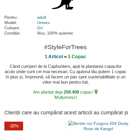
Pentru:
adult
Model:
Unisex
Culoare:
Gri
Condiție:
Nou; 100% autentic
#StyleForTrees
1 Articol
=
1 Copac
Când cumperi de la Caphunters, ajuți la plantarea copacilor
acolo unde sunt cei mai necesari. Cu ajutorul tău putem 1 copac
în plus și, împreună, să facem un pas spre sustenabilitate și un
viitor mai bun pentru toți.
Am plantat deja
259.408
copaci
Mulțumesc!
Clienții care au cumpărat acest articol au cumpărat și
-30%