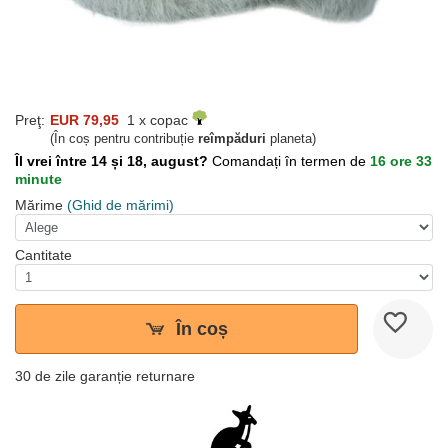
Preţ:
EUR 79,95
1 x copac
(În coș pentru contribuție
reîmpăduri
planeta)
Îl vrei între 14 și 18, august?
Comandați în termen de
16 ore 33
minute
Mărime
(Ghid de mărimi)
Cantitate
În coș
30 de zile garanție returnare