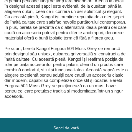
ei pentru perioade lungi de timp fără disconfort. Atenția la detalii
în designul acestei șapci este evidentă, de la cusături până la
alegerea culorii, ceea ce îi conferă un aer sofisticat și elegant.
Cu această piesă, Kangol își menține reputația de a oferi șepci
de înaltă calitate care satisfac nevoile purtătorului contemporan.
În plus, bereta se prezintă ca o alternativă ideală pentru cei care
caută un accesoriu potrivit pentru diferite anotimpuri, deoarece
materialul oferă o bună izolație termică fără a fi prea greu.
Pe scurt, bereta Kangol Furgora 504 Moss Grey se remarcă
prin designul său unisex, culoarea gri versatilă și construcția de
înaltă calitate. Cu această piesă, Kangol își reafirmă poziția de
lider pe piața accesoriilor pentru pălării, oferind un produs care
combină confortul, stilul și funcționalitatea. Această șapcă este o
alegere excelentă pentru adulții care caută un accesoriu clasic,
dar modern, capabil să completeze orice stil și ocazie. Bereta
Furgora 504 Moss Grey se poziționează ca un must-have
pentru cei care prețuiesc tradiția și modernitatea într-un singur
accesoriu.
Șepci de vară