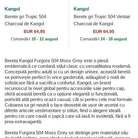
Kangol
Kangol
Berete gri Tropic 504
Berete gri Tropic 504 Ventair
Charcoal de Kangol
Charcoal de Kangol
EUR 64,95
EUR 64,95
Comandă-l
10 - 12 august
Comandă-l
14 - 18 august
Bereta Kangol Furgora 504 Moss Grey este o piesă
emblematică ce combină stilul clasic cu versatilitatea modernă.
Concepută pentru adulți și cu un design unisex, această beretă
se potrivește perfect în orice garderobă, adăugând o notă de
sofisticare fără a sacrifica confortul. Kangol, un brand
recunoscut la nivel global pentru accesoriile sale pentru cap,
oferă această beretă ca o opțiune elegantă și funcțională,
potrivită atât pentru ocazii casual, cât și pentru cele mai formale.
Culoarea sa gri neutră o face deosebit de ușor de asortat cu
diferite articole vestimentare și stiluri, fiind o alegere ideală
pentru cei care caută o șapcă care să iasă în evidență, fără a fi
prea extravagantă.
Bereta Furgora 504 Moss Grey se distinge prin materialul său