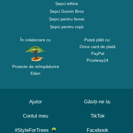
Șepci ieftine
Șepci Goorin Bros
Șepci pentru femei
Șepci pentru copii
În colaborare cu
Puteți plăti cu:
Orice card de plată
PayPal
Przelewy24
Proiecte de reîmpădurire
Eden
Ajutor
Găsiți-ne la:
Contul meu
TikTok
#StyleForTrees
Facebook