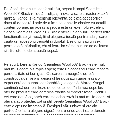
Pe lângă designul și confortul său, șepca Kangol Seamless
Wool 507 Black reflectă tradiția și inovația care caracterizează
marca. Kangol și-a menținut relevanța pe piața accesoriilor
datorită capacității sale de a îmbina tehnicile clasice cu detalii
contemporane, iar această șepcă este un exemplu excelent.
Șepca Seamless Wool 507 Black oferă un echilibru perfect între
funcționalitate și modă, fiind alegerea ideală pentru adulții care
caută un accesoriu versatil și durabil. Designul său unisex
permite atât bărbaților, cât și femeilor să se bucure de calitatea
și stilul oferite de această șepcă.
Pe scurt, bereta Kangol Seamless Wool 507 Black este mult
mai mult decât o simplă șapcă; este un accesoriu care reflectă
personalitate și bun gust. Culoarea sa neagră discretă,
construcția din lână și designul fără cusături garantează o
experiență de purtare confortabilă și elegantă. Marca Kangol
continuă să demonstreze de ce este lider în lumea șepcilor,
oferind produse care combină tradiția și modernitatea. Pentru
cei care caută o șapcă care se adaptează la mai multe ocazii și
oferă atât protecție, cât și stil, bereta Seamless Wool 507 Black
este o opțiune imbatabilă. Designul său unisex și croiala
perfectă o fac o alegere sigură pentru orice adult care dorește