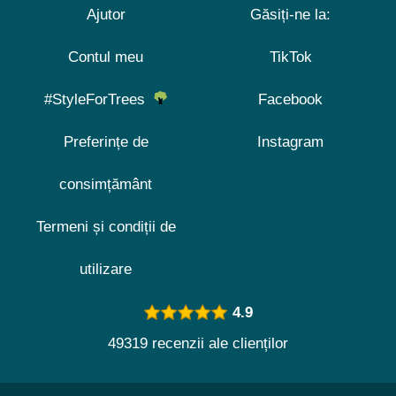
Ajutor
Găsiți-ne la:
Contul meu
TikTok
#StyleForTrees
Facebook
Preferințe de
Instagram
consimțământ
Termeni și condiții de
utilizare
4.9
49319 recenzii ale clienților