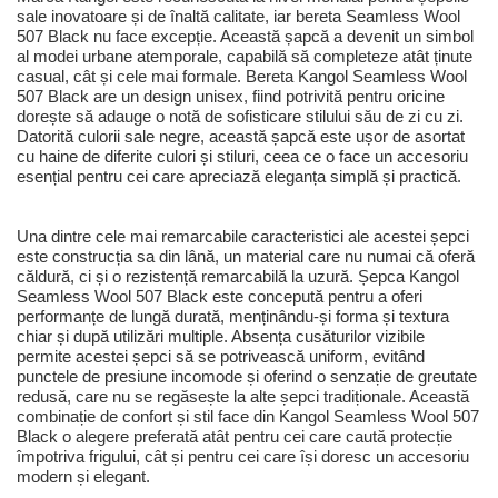
sale inovatoare și de înaltă calitate, iar bereta Seamless Wool
507 Black nu face excepție. Această șapcă a devenit un simbol
al modei urbane atemporale, capabilă să completeze atât ținute
casual, cât și cele mai formale. Bereta Kangol Seamless Wool
507 Black are un design unisex, fiind potrivită pentru oricine
dorește să adauge o notă de sofisticare stilului său de zi cu zi.
Datorită culorii sale negre, această șapcă este ușor de asortat
cu haine de diferite culori și stiluri, ceea ce o face un accesoriu
esențial pentru cei care apreciază eleganța simplă și practică.
Una dintre cele mai remarcabile caracteristici ale acestei șepci
este construcția sa din lână, un material care nu numai că oferă
căldură, ci și o rezistență remarcabilă la uzură. Șepca Kangol
Seamless Wool 507 Black este concepută pentru a oferi
performanțe de lungă durată, menținându-și forma și textura
chiar și după utilizări multiple. Absența cusăturilor vizibile
permite acestei șepci să se potrivească uniform, evitând
punctele de presiune incomode și oferind o senzație de greutate
redusă, care nu se regăsește la alte șepci tradiționale. Această
combinație de confort și stil face din Kangol Seamless Wool 507
Black o alegere preferată atât pentru cei care caută protecție
împotriva frigului, cât și pentru cei care își doresc un accesoriu
modern și elegant.