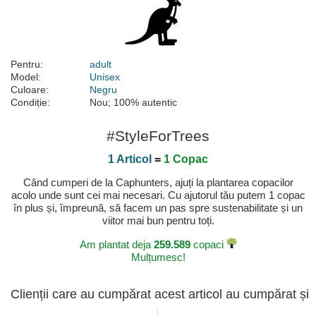
Pentru:
adult
Model:
Unisex
Culoare:
Negru
Condiție:
Nou; 100% autentic
#StyleForTrees
1 Articol
=
1 Copac
Când cumperi de la Caphunters, ajuți la plantarea copacilor
acolo unde sunt cei mai necesari. Cu ajutorul tău putem 1 copac
în plus și, împreună, să facem un pas spre sustenabilitate și un
viitor mai bun pentru toți.
Am plantat deja
259.589
copaci
Mulțumesc!
Clienții care au cumpărat acest articol au cumpărat și