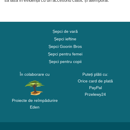
să iasă în evidență cu un accesoriu clasic și atemporal.
Șepci de vară
Șepci ieftine
Șepci Goorin Bros
Șepci pentru femei
Șepci pentru copii
În colaborare cu
Puteți plăti cu:
Orice card de plată
PayPal
Przelewy24
Proiecte de reîmpădurire
Eden