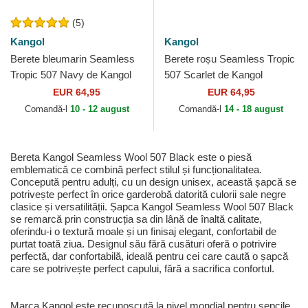
(5)
Kangol
Kangol
Berete bleumarin Seamless
Berete roșu Seamless Tropic
Tropic 507 Navy de Kangol
507 Scarlet de Kangol
EUR 64,95
EUR 64,95
Comandă-l
10 - 12 august
Comandă-l
14 - 18 august
Bereta Kangol Seamless Wool 507 Black este o piesă
emblematică ce combină perfect stilul și funcționalitatea.
Concepută pentru adulți, cu un design unisex, această șapcă se
potrivește perfect în orice garderobă datorită culorii sale negre
clasice și versatilității. Șapca Kangol Seamless Wool 507 Black
se remarcă prin construcția sa din lână de înaltă calitate,
oferindu-i o textură moale și un finisaj elegant, confortabil de
purtat toată ziua. Designul său fără cusături oferă o potrivire
perfectă, dar confortabilă, ideală pentru cei care caută o șapcă
care se potrivește perfect capului, fără a sacrifica confortul.
Marca Kangol este recunoscută la nivel mondial pentru șepcile