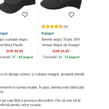
(5)
ngol
Kangol
pci curbată negru
Berete negru Tropic 504
ted Wool Flexfit
Ventair Black de Kangol
seball Beluga Black
EUR 59,95
EUR 64,95
 Kangol
mandă-l
17 - 19 august
Comandă-l
11 - 13 august
 Cu un design unisex și culoare neagră, această beretă
 renumit în lumea modei. În plus, bereta este fabricată
ie.
t pe cap fără a provoca disconfort. Fie că vrei să te
erfectă pentru orice ocazie.