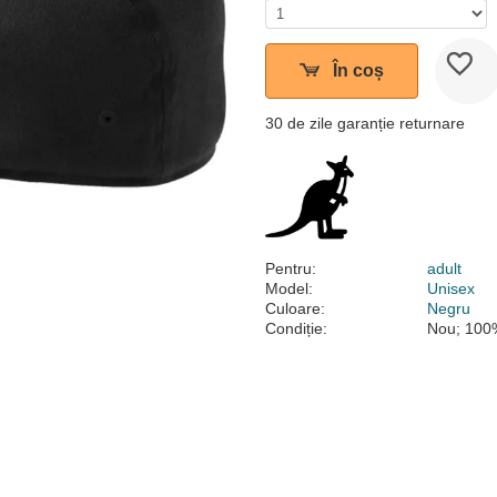
În coș
30 de zile garanție returnare
Pentru:
adult
Model:
Unisex
Culoare:
Negru
Condiție:
Nou; 100%