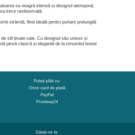
uloarea sa neagră intensă și designul atemporal,
u va trece neobservată.
imți strâmtă, fiind ideală pentru purtare prelungită
e stil ținutei sale. Cu designul său unisex și
tă piesă clasică și elegantă de la renumitul brand
Puteți plăti cu:
Orice card de plată
PayPal
Przelewy24
Găsiți-ne la: