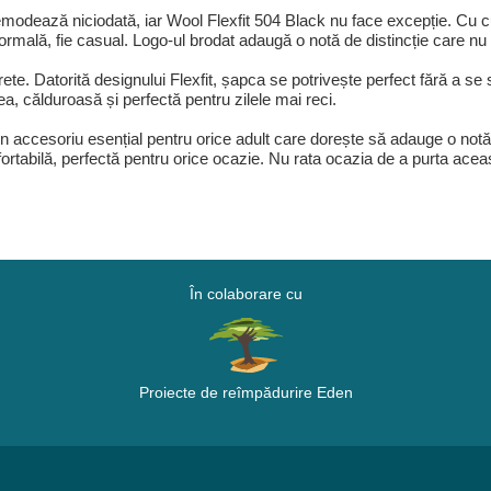
modează niciodată, iar Wool Flexfit 504 Black nu face excepție. Cu c
formală, fie casual. Logo-ul brodat adaugă o notă de distincție care n
ete. Datorită designului Flexfit, șapca se potrivește perfect fără a se s
a, călduroasă și perfectă pentru zilele mai reci.
 accesoriu esențial pentru orice adult care dorește să adauge o notă d
rtabilă, perfectă pentru orice ocazie. Nu rata ocazia de a purta aceas
În colaborare cu
Proiecte de reîmpădurire Eden