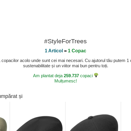
#StyleForTrees
1 Articol
=
1 Copac
a copacilor acolo unde sunt cei mai necesari. Cu ajutorul tău putem 1
sustenabilitate și un viitor mai bun pentru toți.
Am plantat deja
259.737
copaci
Mulțumesc!
umpărat și