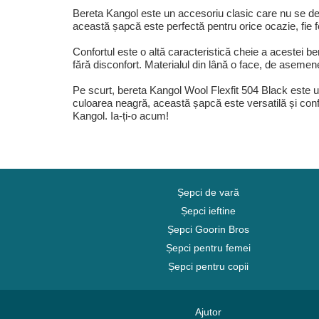
Bereta Kangol este un accesoriu clasic care nu se de
această șapcă este perfectă pentru orice ocazie, fie 
Confortul este o altă caracteristică cheie a acestei ber
fără disconfort. Materialul din lână o face, de asemene
Pe scurt, bereta Kangol Wool Flexfit 504 Black este un
culoarea neagră, această șapcă este versatilă și confo
Kangol. Ia-ți-o acum!
Șepci de vară
Șepci ieftine
Șepci Goorin Bros
Șepci pentru femei
Șepci pentru copii
Ajutor