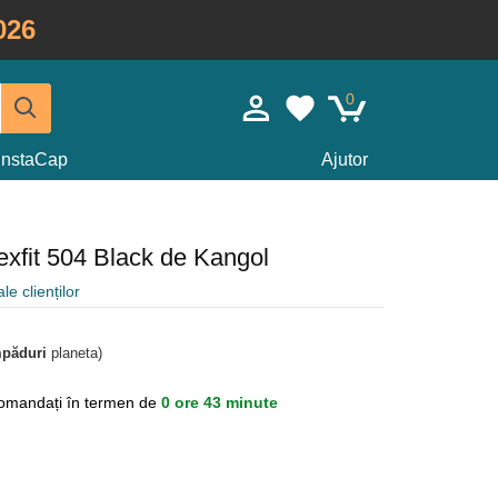
026
0
InstaCap
Ajutor
exfit 504 Black de Kangol
le clienților
mpăduri
planeta)
omandați în termen de
0 ore 43 minute