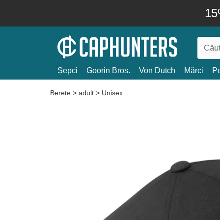
15
Șepci
Goorin Bros.
Von Dutch
Mărci
Pe
Berete
>
adult
>
Unisex