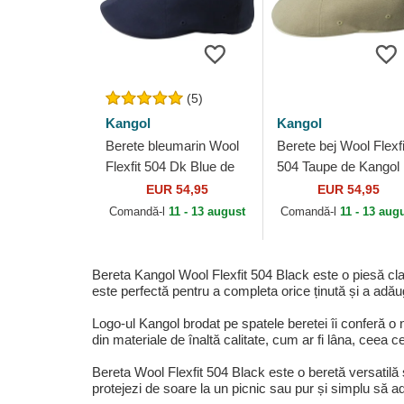
(5)
Kangol
Kangol
Berete bleumarin Wool
Berete bej Wool Flexfi
Flexfit 504 Dk Blue de
504 Taupe de Kangol
Kangol
EUR 54,95
EUR 54,95
Comandă-l
11 - 13 august
Comandă-l
11 - 13 aug
Bereta Kangol Wool Flexfit 504 Black este o piesă cla
este perfectă pentru a completa orice ținută și a adăug
Logo-ul Kangol brodat pe spatele beretei îi conferă o 
din materiale de înaltă calitate, cum ar fi lâna, ceea ce
Bereta Wool Flexfit 504 Black este o beretă versatilă ș
protejezi de soare la un picnic sau pur și simplu să ad