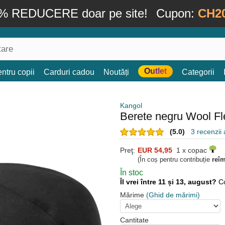
% REDUCERE doar pe site!
Cupon:
CH2
Outlet
ntru copii
Carduri cadou
Noutăți
Categorii
Kangol
Berete negru Wool Fl
(5.0)
3 recenzii a
Preţ:
EUR 54,95
1 x copac
(În coș pentru contribuție
reî
În stoc
Îl vrei între 11 și 13, august?
C
Mărime
(Ghid de mărimi)
Cantitate