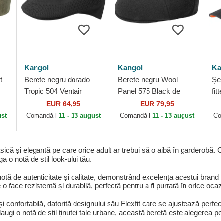
Kangol
Kangol
Ka
t
Berete negru dorado
Berete negru Wool
Șe
Tropic 504 Ventair
Panel 575 Black de
fit
Black/Gold de Kangol
Kangol
Ba
EUR 64,95
EUR 79,95
de
ust
Comandă-l
11 - 13 august
Comandă-l
11 - 13 august
Co
sică și elegantă pe care orice adult ar trebui să o aibă în garderobă.
a o notă de stil look-ului tău.
notă de autenticitate și calitate, demonstrând excelența acestui brand
 o face rezistentă și durabilă, perfectă pentru a fi purtată în orice ocaz
i confortabilă, datorită designului său Flexfit care se ajustează perfec
augi o notă de stil ținutei tale urbane, această beretă este alegerea p