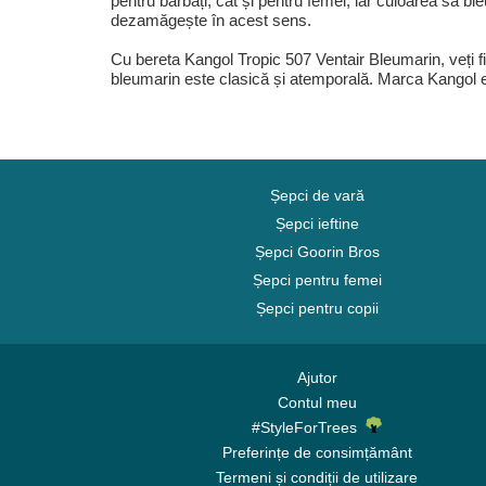
pentru bărbați, cât și pentru femei, iar culoarea sa b
dezamăgește în acest sens.
Cu bereta Kangol Tropic 507 Ventair Bleumarin, veți fi 
bleumarin este clasică și atemporală. Marca Kangol e
Șepci de vară
Șepci ieftine
Șepci Goorin Bros
Șepci pentru femei
Șepci pentru copii
Ajutor
Contul meu
#StyleForTrees
Preferințe de consimțământ
Termeni și condiții de utilizare