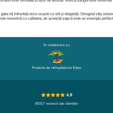
leumarin este versatilă și ușor de asortat. Marca Kangol este renumită
gata să înfruntați orice ocazie cu stil și eleganță. Designul său unisex
ste sinonimă cu calitatea, iar această șapcă este un exemplu perfect
În colaborare cu
Proiecte de reîmpădurire Eden
4.9
49317 recenzii ale clienților