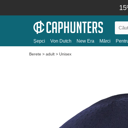
15
Șepci
Von Dutch
New Era
Mărci
Pentru
Berete
>
adult
>
Unisex