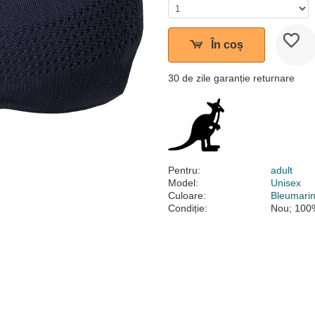
În coș
30 de zile garanție returnare
Pentru:
adult
Model:
Unisex
Culoare:
Bleumari
Condiție:
Nou; 100%