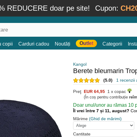
% REDUCERE doar pe site!
Cupon:
CH2
Outlet
 copii
Carduri cadou
Noutăți
Categorii
Ins
Kangol
Berete bleumarin Tro
(5.0)
1 recenzii a
Preţ:
EUR 64,95
1 x copac
(În coș pentru contribuție
reî
Doar unul/unor au rămas 10 pe
Îl vrei între 7 și 11, august?
Co
Mărime
(Ghid de mărimi)
Cantitate