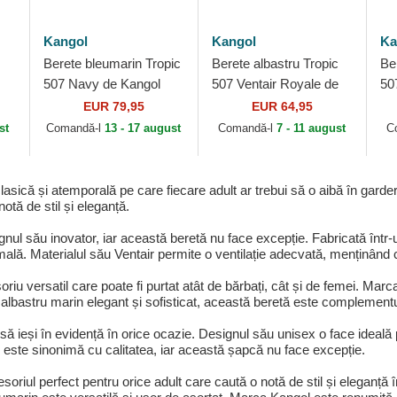
Kangol
Kangol
Ka
Berete bleumarin Tropic
Berete albastru Tropic
Be
507 Navy de Kangol
507 Ventair Royale de
50
Kangol
de
EUR 79,95
EUR 64,95
st
Comandă-l
13 - 17 august
Comandă-l
7 - 11 august
C
asică și atemporală pe care fiecare adult ar trebui să o aibă în gard
otă de stil și eleganță.
ul său inovator, iar această beretă nu face excepție. Fabricată într-u
rmală. Materialul său Ventair permite o ventilație adecvată, menținând c
u versatil care poate fi purtat atât de bărbați, cât și de femei. Marca
 albastru marin elegant și sofisticat, această beretă este complementul
să ieși în evidență în orice ocazie. Designul său unisex o face ideală
ol este sinonimă cu calitatea, iar această șapcă nu face excepție.
riul perfect pentru orice adult care caută o notă de stil și eleganță î