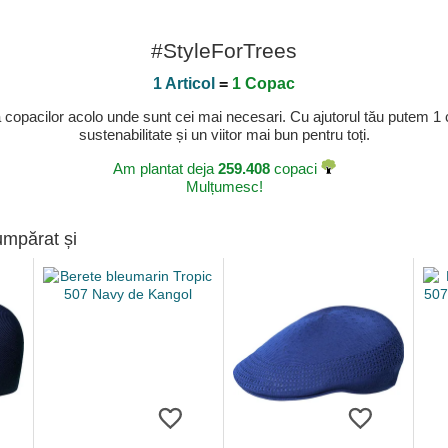
#StyleForTrees
1 Articol
=
1 Copac
a copacilor acolo unde sunt cei mai necesari. Cu ajutorul tău putem 1
sustenabilitate și un viitor mai bun pentru toți.
Am plantat deja
259.408
copaci
Mulțumesc!
umpărat și