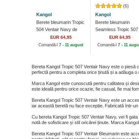
(5)
Kangol
Kangol
Berete bleumarin Tropic
Berete bleumarin
504 Ventair Navy de
Seamless Tropic 507
Kangol
Navy de Kangol
EUR 64,95
EUR 64,95
Comandă-l
7 - 11 august
Comandă-l
7 - 11 augu
Bereta Kangol Tropic 507 Ventair Navy este o piesă cl
perfectă pentru a completa orice ținută și a adăuga o n
Marca Kangol este cunoscută pentru calitatea și design
este ideală pentru orice ocazie, fie casual, fie mai fo
Bereta Kangol Tropic 507 Ventair Navy este un accesori
iar această beretă nu face excepție. Fabricată într-un
Cu bereta Kangol Tropic 507 Ventair Navy, vei fi gata 
notă de sofisticare și stil oricărei ținute. Marca Kang
Bereta Kangol Tropic 507 Ventair Bleumarin este acceso