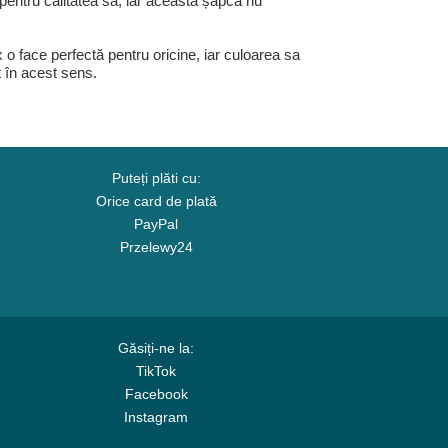
 pentru calitatea sa, iar această șapcă nu
 o face perfectă pentru oricine, iar culoarea sa
 în acest sens.
Puteți plăti cu:
Orice card de plată
PayPal
Przelewy24
Găsiți-ne la:
TikTok
Facebook
Instagram