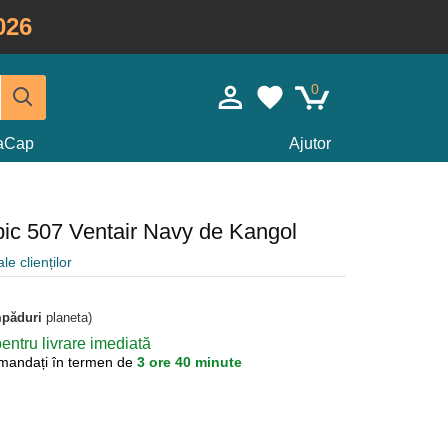
026
0
taCap
Ajutor
pic 507 Ventair Navy de Kangol
le clienților
mpăduri
planeta)
ntru livrare imediată
mandați în termen de
3 ore 40 minute