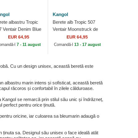
ngol
Kangol
rete albastru Tropic
Berete alb Tropic 507
7 Ventair Denim Blue
Ventair Moonstruck de
 Kangol
Kangol
EUR 64,95
EUR 64,95
omandă-l
7 - 11 august
Comandă-l
13 - 17 august
erobă. Cu un design unisex, această beretă este
n albastru marin intens și sofisticat, această beretă
apul răcoros și confortabil în zilele călduroase.
 Kangol se remarcă prin stilul său unic și îndrăzneț,
 perfect pentru orice ținută.
 pentru oricine, iar culoarea sa bleumarin adaugă o
n ținuta sa. Designul său unisex o face ideală atât