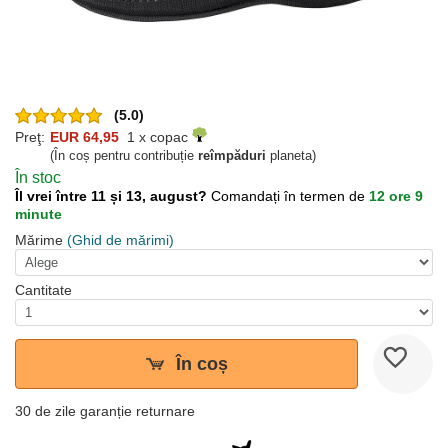
(5.0)
Preţ:
EUR 64,95
1 x copac
(În coș pentru contribuție
reîmpăduri
planeta)
În stoc
Îl vrei între 11 și 13, august?
Comandați în termen de
12 ore 9
minute
Mărime
(Ghid de mărimi)
Cantitate
În coș
30 de zile garanție returnare