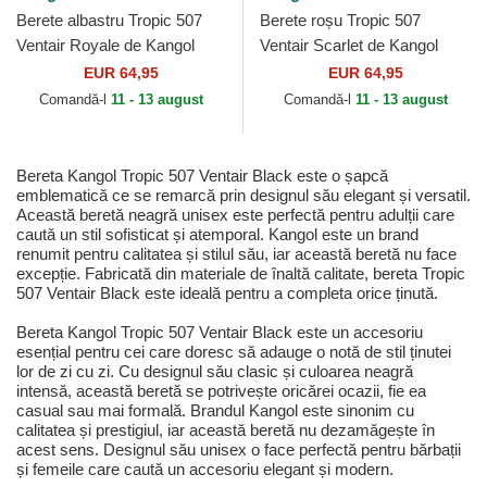
Berete albastru Tropic 507
Berete roșu Tropic 507
Ventair Royale de Kangol
Ventair Scarlet de Kangol
EUR 64,95
EUR 64,95
Comandă-l
11 - 13 august
Comandă-l
11 - 13 august
Bereta Kangol Tropic 507 Ventair Black este o șapcă
emblematică ce se remarcă prin designul său elegant și versatil.
Această beretă neagră unisex este perfectă pentru adulții care
caută un stil sofisticat și atemporal. Kangol este un brand
renumit pentru calitatea și stilul său, iar această beretă nu face
excepție. Fabricată din materiale de înaltă calitate, bereta Tropic
507 Ventair Black este ideală pentru a completa orice ținută.
Bereta Kangol Tropic 507 Ventair Black este un accesoriu
esențial pentru cei care doresc să adauge o notă de stil ținutei
lor de zi cu zi. Cu designul său clasic și culoarea neagră
intensă, această beretă se potrivește oricărei ocazii, fie ea
casual sau mai formală. Brandul Kangol este sinonim cu
calitatea și prestigiul, iar această beretă nu dezamăgește în
acest sens. Designul său unisex o face perfectă pentru bărbații
și femeile care caută un accesoriu elegant și modern.