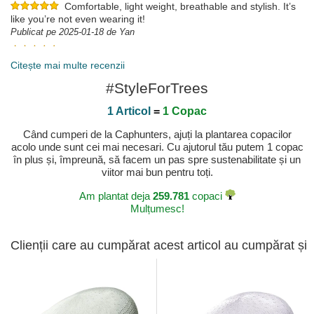
Comfortable, light weight, breathable and stylish. It’s
like you’re not even wearing it!
Publicat pe 2025-01-18 de Yan
Publicat pe 2025-05-17 de Robert
Citește mai multe recenzii
#StyleForTrees
1 Articol
=
1 Copac
Când cumperi de la Caphunters, ajuți la plantarea copacilor
acolo unde sunt cei mai necesari. Cu ajutorul tău putem 1 copac
în plus și, împreună, să facem un pas spre sustenabilitate și un
viitor mai bun pentru toți.
Am plantat deja
259.781
copaci
Mulțumesc!
Clienții care au cumpărat acest articol au cumpărat și