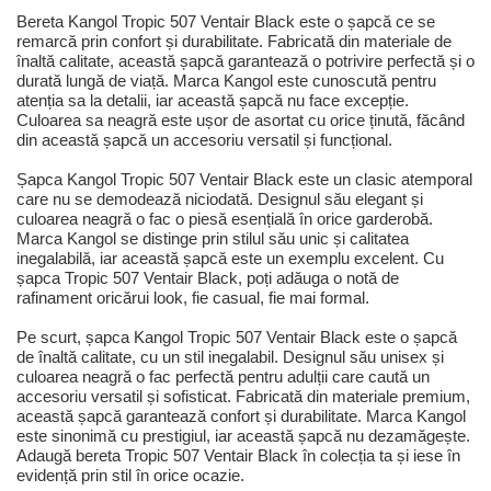
Bereta Kangol Tropic 507 Ventair Black este o șapcă ce se
remarcă prin confort și durabilitate. Fabricată din materiale de
înaltă calitate, această șapcă garantează o potrivire perfectă și o
durată lungă de viață. Marca Kangol este cunoscută pentru
atenția sa la detalii, iar această șapcă nu face excepție.
Culoarea sa neagră este ușor de asortat cu orice ținută, făcând
din această șapcă un accesoriu versatil și funcțional.
Șapca Kangol Tropic 507 Ventair Black este un clasic atemporal
care nu se demodează niciodată. Designul său elegant și
culoarea neagră o fac o piesă esențială în orice garderobă.
Marca Kangol se distinge prin stilul său unic și calitatea
inegalabilă, iar această șapcă este un exemplu excelent. Cu
șapca Tropic 507 Ventair Black, poți adăuga o notă de
rafinament oricărui look, fie casual, fie mai formal.
Pe scurt, șapca Kangol Tropic 507 Ventair Black este o șapcă
de înaltă calitate, cu un stil inegalabil. Designul său unisex și
culoarea neagră o fac perfectă pentru adulții care caută un
accesoriu versatil și sofisticat. Fabricată din materiale premium,
această șapcă garantează confort și durabilitate. Marca Kangol
este sinonimă cu prestigiul, iar această șapcă nu dezamăgește.
Adaugă bereta Tropic 507 Ventair Black în colecția ta și iese în
evidență prin stil în orice ocazie.