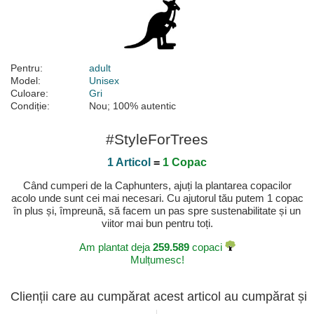
Pentru:
adult
Model:
Unisex
Culoare:
Gri
Condiție:
Nou; 100% autentic
#StyleForTrees
1 Articol
=
1 Copac
Când cumperi de la Caphunters, ajuți la plantarea copacilor
acolo unde sunt cei mai necesari. Cu ajutorul tău putem 1 copac
în plus și, împreună, să facem un pas spre sustenabilitate și un
viitor mai bun pentru toți.
Am plantat deja
259.589
copaci
Mulțumesc!
Clienții care au cumpărat acest articol au cumpărat și