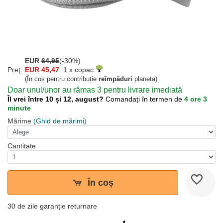
EUR
64,95
(-30%)
Preţ:
EUR 45,47
1 x copac
(În coș pentru contribuție
reîmpăduri
planeta)
Doar unul/unor au rămas 3 pentru livrare imediată
Îl vrei între 10 și 12, august?
Comandați în termen de
4 ore 3
minute
Mărime
(Ghid de mărimi)
Cantitate
În coș
30 de zile garanție returnare