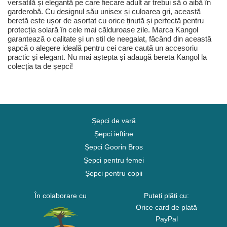
versatilă și elegantă pe care fiecare adult ar trebui să o aibă în
garderobă. Cu designul său unisex și culoarea gri, această
beretă este ușor de asortat cu orice ținută și perfectă pentru
protecția solară în cele mai călduroase zile. Marca Kangol
garantează o calitate și un stil de neegalat, făcând din această
șapcă o alegere ideală pentru cei care caută un accesoriu
practic și elegant. Nu mai aștepta și adaugă bereta Kangol la
colecția ta de șepci!
Șepci de vară
Șepci ieftine
Șepci Goorin Bros
Șepci pentru femei
Șepci pentru copii
În colaborare cu
Puteți plăti cu:
Orice card de plată
PayPal