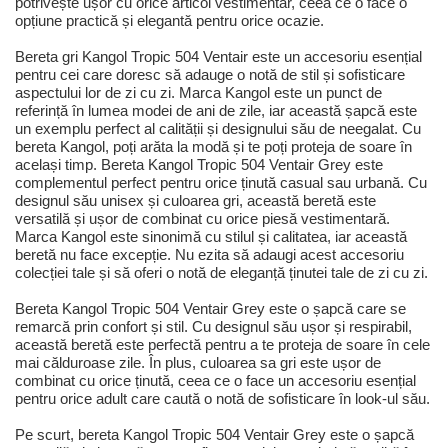
potrivește ușor cu orice articol vestimentar, ceea ce o face o
opțiune practică și elegantă pentru orice ocazie.
Bereta gri Kangol Tropic 504 Ventair este un accesoriu esențial
pentru cei care doresc să adauge o notă de stil și sofisticare
aspectului lor de zi cu zi. Marca Kangol este un punct de
referință în lumea modei de ani de zile, iar această șapcă este
un exemplu perfect al calității și designului său de neegalat. Cu
bereta Kangol, poți arăta la modă și te poți proteja de soare în
același timp. Bereta Kangol Tropic 504 Ventair Grey este
complementul perfect pentru orice ținută casual sau urbană. Cu
designul său unisex și culoarea gri, această beretă este
versatilă și ușor de combinat cu orice piesă vestimentară.
Marca Kangol este sinonimă cu stilul și calitatea, iar această
beretă nu face excepție. Nu ezita să adaugi acest accesoriu
colecției tale și să oferi o notă de eleganță ținutei tale de zi cu zi.
Bereta Kangol Tropic 504 Ventair Grey este o șapcă care se
remarcă prin confort și stil. Cu designul său ușor și respirabil,
această beretă este perfectă pentru a te proteja de soare în cele
mai călduroase zile. În plus, culoarea sa gri este ușor de
combinat cu orice ținută, ceea ce o face un accesoriu esențial
pentru orice adult care caută o notă de sofisticare în look-ul său.
Pe scurt, bereta Kangol Tropic 504 Ventair Grey este o șapcă