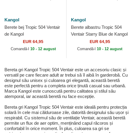
Kangol
Kangol
Berete bej Tropic 504 Ventair
Berete albastru Tropic 504
de Kangol
Ventair Starry Blue de Kangol
EUR 64,95
EUR 64,95
Comandă-l
10 - 12 august
Comandă-l
10 - 12 august
Bereta gri Kangol Tropic 504 Ventair este un accesoriu clasic și
versatil pe care fiecare adult ar trebui să îl aibă în garderobă. Cu
designul său unisex și culoarea gri elegantă, această beretă
este perfectă pentru a completa orice ținută casual sau urbană.
Marca Kangol este cunoscută pentru calitatea și stilul său
atemporal, iar această beretă nu face excepție.
Bereta gri Kangol Tropic 504 Ventair este ideală pentru protecția
solară în cele mai călduroase zile, datorită designului său ușor și
respirabil. Cu sistemul său de ventilație Ventair, această beretă
permite un flux de aer optim, menținând capul răcoros și
confortabil în orice moment. În plus, culoarea sa gri se